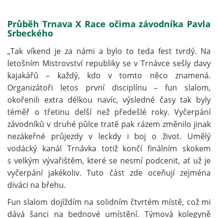
Průběh Trnava X Race očima závodníka Pavla
Srbeckého
„Tak víkend je za námi a bylo to teda fest tvrdý. Na
letošním Mistrovství republiky se v Trnávce sešly davy
kajakářů – každý, kdo v tomto něco znamená.
Organizátoři letos první disciplínu – fun slalom,
okořenili extra délkou navíc, výsledné časy tak byly
téměř o třetinu delší než předešlé roky. Vyčerpání
závodníků v druhé půlce tratě pak rázem změnilo jinak
nezákeřné průjezdy v leckdy i boj o život. Umělý
vodácký kanál Trnávka totiž končí finálním skokem
s velkým vývařištěm, které se nesmí podcenit, ať už je
vyčerpání jakékoliv. Tuto část zde oceňují zejména
diváci na břehu.
Fun slalom dojíždím na solidním čtvrtém místě, což mi
dává šanci na bednové umístění. Týmová kolegyně