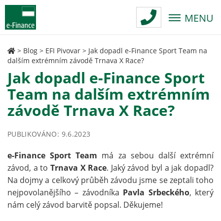
MENU
>
Blog
>
EFI Pivovar
>
Jak dopadl e-Finance Sport Team na
dalším extrémním závodě Trnava X Race?
Jak dopadl e-Finance Sport
Team na dalším extrémním
závodě Trnava X Race?
PUBLIKOVÁNO: 9.6.2023
e-Finance Sport Team
má za sebou další extrémní
závod, a to
Trnava X Race
. Jaký závod byl a jak dopadl?
Na dojmy a celkový průběh závodu jsme se zeptali toho
nejpovolanějšího – závodníka
Pavla Srbeckého
, který
nám celý závod barvitě popsal. Děkujeme!