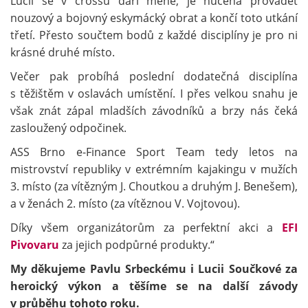
Lucii se v crossu daří méně, je nucena provádět
nouzový a bojovný eskymácký obrat a končí toto utkání
třetí. Přesto součtem bodů z každé disciplíny je pro ni
krásné druhé místo.
Večer pak probíhá poslední dodatečná disciplína
s těžištěm v oslavách umístění. I přes velkou snahu je
však znát zápal mladších závodníků a brzy nás čeká
zasloužený odpočinek.
ASS Brno e-Finance Sport Team tedy letos na
mistrovství republiky v extrémním kajakingu v mužích
3. místo (za vítězným J. Choutkou a druhým J. Benešem),
a v ženách 2. místo (za vítěznou V. Vojtovou).
Díky všem organizátorům za perfektní akci a
EFI
Pivovaru
za jejich podpůrné produkty.“
My děkujeme Pavlu Srbeckému i Lucii Součkové za
heroický výkon a těšíme se na další závody
v průběhu tohoto roku.