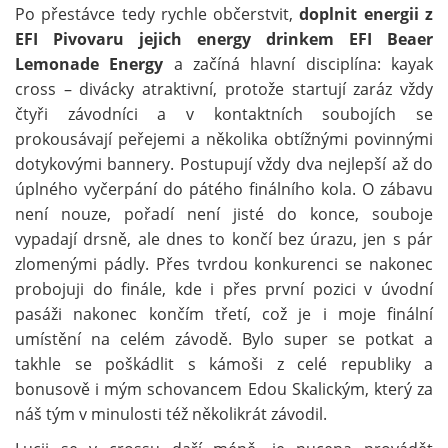
Po přestávce tedy rychle občerstvit,
doplnit energii z
EFI Pivovaru jejich energy drinkem EFI Beaer
Lemonade Energy
a začíná hlavní disciplína: kayak
cross – divácky atraktivní, protože startují zaráz vždy
čtyři závodníci a v kontaktních soubojích se
prokousávají peřejemi a několika obtížnými povinnými
dotykovými bannery. Postupují vždy dva nejlepší až do
úplného vyčerpání do pátého finálního kola. O zábavu
není nouze, pořadí není jisté do konce, souboje
vypadají drsně, ale dnes to končí bez úrazu, jen s pár
zlomenými pádly. Přes tvrdou konkurenci se nakonec
probojuji do finále, kde i přes první pozici v úvodní
pasáži nakonec končím třetí, což je i moje finální
umístění na celém závodě. Bylo super se potkat a
takhle se poškádlit s kámoši z celé republiky a
bonusově i mým schovancem Edou Skalickým, který za
náš tým v minulosti též několikrát závodil.