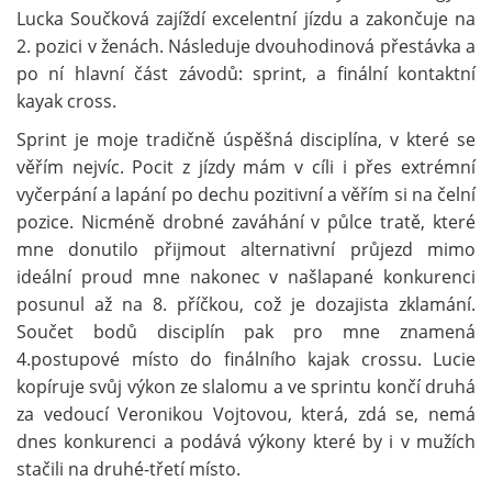
Lucka Součková zajíždí excelentní jízdu a zakončuje na
2. pozici v ženách. Následuje dvouhodinová přestávka a
po ní hlavní část závodů: sprint, a finální kontaktní
kayak cross.
Sprint je moje tradičně úspěšná disciplína, v které se
věřím nejvíc. Pocit z jízdy mám v cíli i přes extrémní
vyčerpání a lapání po dechu pozitivní a věřím si na čelní
pozice. Nicméně drobné zaváhání v půlce tratě, které
mne donutilo přijmout alternativní průjezd mimo
ideální proud mne nakonec v našlapané konkurenci
posunul až na 8. příčkou, což je dozajista zklamání.
Součet bodů disciplín pak pro mne znamená
4.postupové místo do finálního kajak crossu. Lucie
kopíruje svůj výkon ze slalomu a ve sprintu končí druhá
za vedoucí Veronikou Vojtovou, která, zdá se, nemá
dnes konkurenci a podává výkony které by i v mužích
stačili na druhé-třetí místo.