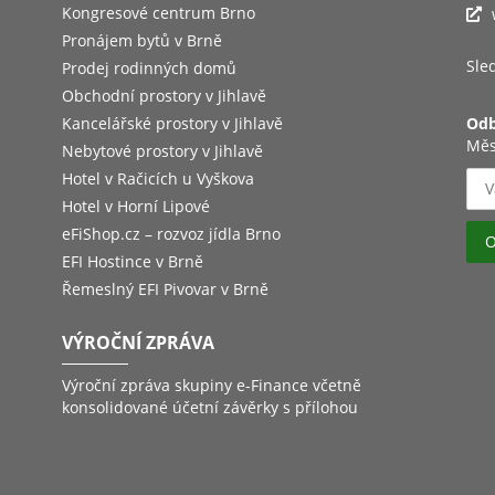
Kongresové centrum Brno
Pronájem bytů v Brně
Sled
Prodej rodinných domů
Obchodní prostory v Jihlavě
Kancelářské prostory v Jihlavě
Odb
Měs
Nebytové prostory v Jihlavě
Hotel v Račicích u Vyškova
Hotel v Horní Lipové
eFiShop.cz – rozvoz jídla Brno
EFI Hostince v Brně
Řemeslný EFI Pivovar v Brně
VÝROČNÍ ZPRÁVA
Výroční zpráva skupiny e-Finance včetně
konsolidované účetní závěrky s přílohou