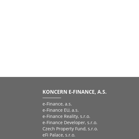
KONCERN E-FINANCE, A.S.
e-Finance, a.s.
e-Finance EU, a.s.
e-Finance Reality, s.r.o.
e-Finance Developer, s.r.o.
Czech Property Fund, s.r.o.
eFi Palace, s.r.o.