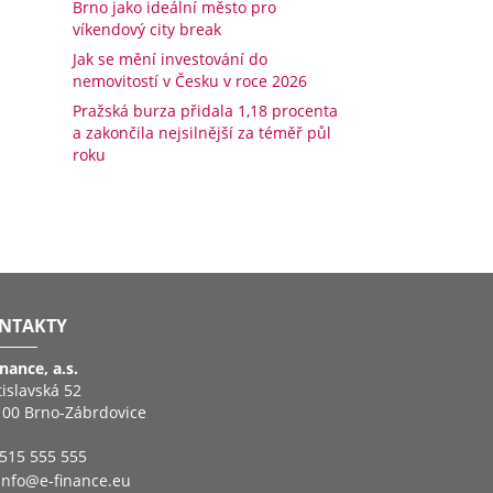
Brno jako ideální město pro
víkendový city break
Jak se mění investování do
nemovitostí v Česku v roce 2026
Pražská burza přidala 1,18 procenta
a zakončila nejsilnější za téměř půl
roku
NTAKTY
inance, a.s.
tislavská 52
 00 Brno-Zábrdovice
515 555 555
info@e-finance.eu