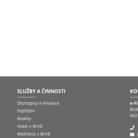
SLUŽBY A ČINNOSTI
KO
Dluhopisy e-Finance
e-F
Bra
Pojištění
602
Reality
Hotel v Brně
Wellness v Brně