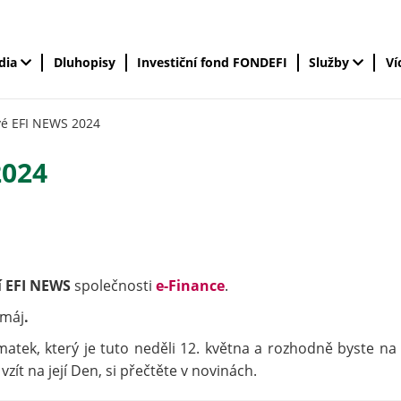
édia
Dluhopisy
Investiční fond FONDEFI
Služby
Ví
vé EFI NEWS 2024
2024
í EFI NEWS
společnosti
e-Finance
.
 máj
.
ek, který je tuto neděli 12. května a rozhodně byste na
ít na její Den, si přečtěte v novinách.