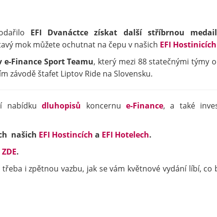
dařilo
EFI Dvanáctce
získat další stříbrnou medail
atavý mok můžete ochutnat na čepu v našich
EFI Hostinicíc
v e-Finance Sport Teamu
, který mezi 88 statečnými týmy o
ím závodě štafet Liptov Ride na Slovensku.
ní nabídku
dluhopisů
koncernu
e-Finance
, a také inves
ech našich
EFI Hostincích
a
EFI Hotelech
.
t
ZDE
.
třeba i zpětnou vazbu, jak se vám květnové vydání líbí, co 