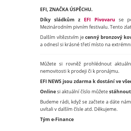
EFI, ZNAČKA ÚSPĚCHU.
Díky sládkům z
EFI Pivovaru
se po
Mezinárodním pivním festivalu. Tento zl
Dalším vítězstvím je
cenný bronzový ko
a odnesl si krásné třetí místo na extrémn
Můžete si rovněž prohlédnout aktuál
nemovitosti k prodeji či k pronájmu.
EFI NEWS jsou zdarma k dostání ve vš
Online
si aktuální číslo můžete
stáhnou
Budeme rádi, když se začtete a dáte nám 
uvítali v dalším čísle atd. Děkujeme.
Tým e-Finance