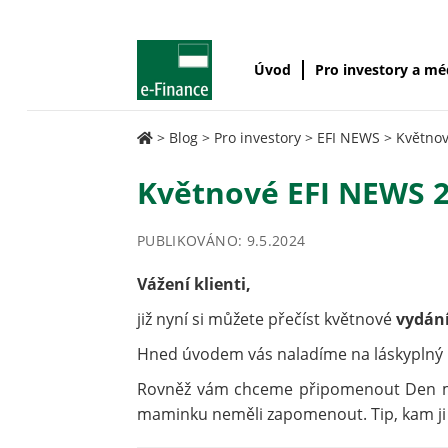
Úvod
Pro investory a m
>
Blog
>
Pro investory
>
EFI NEWS
>
Květno
Květnové EFI NEWS 
PUBLIKOVÁNO: 9.5.2024
Vážení klienti,
již nyní si můžete přečíst květnové
vydán
Hned úvodem vás naladíme na láskyplný
Rovněž vám chceme připomenout Den mat
maminku neměli zapomenout. Tip, kam ji vz