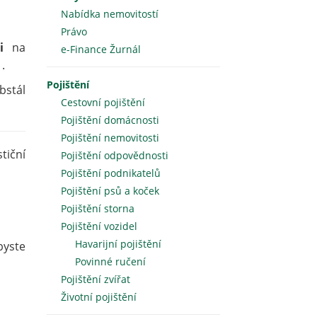
Nabídka nemovitostí
Právo
i
na
e-Finance Žurnál
h
.
Pojištění
bstál
Cestovní pojištění
Pojištění domácnosti
Pojištění nemovitosti
tiční
Pojištění odpovědnosti
Pojištění podnikatelů
Pojištění psů a koček
Pojištění storna
Pojištění vozidel
Havarijní pojištění
byste
Povinné ručení
Pojištění zvířat
Životní pojištění