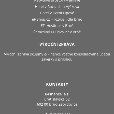
Nebytové prostory v Jihlavě
Hotel v Račicích u Vyškova
Hotel v Horní Lipové
eFiShop.cz – rozvoz jídla Brno
EFI Hostince v Brně
Řemeslný EFI Pivovar v Brně
VÝROČNÍ ZPRÁVA
Výroční zpráva skupiny e-Finance včetně konsolidované účetní
závěrky s přílohou
KONTAKTY
e-Finance, a.s.
Bratislavská 52
602 00 Brno-Zábrdovice