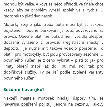
mohou být velké. A když se něco přihodí, ve finále chce
každý, aby se problém vyřešil spolehlivě a rychle. U
motorek to platí dvojnásob.
Motorky stejně jako třeba auta musí být ze zákona
pojištěné. I pouhé parkování je totiž považováno za
provoz. Obecně platí, že pokud není vozidlo alespoň
dočasně vyřazeno z provozu (registrační značky v
depozitu), je nutné mít takové vozidlo pojištěné. To
platí i pro motocykly, byť jsou provozovány sezónně. U
povinného ručení je z čeho vybírat – platí to jak pro
limity plnění (např. až do 100 mil. Kč), tak pro
doplňkové služby. Ty se liší podle zvolené varianty
povinného ručení.
Sezónní havarijko?
Někteří majitelé motorek hledají úspory tím, že
havarijní pojištění pořizují jenom na sezónu. Takový