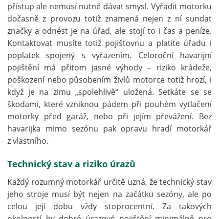
přístup ale nemusí nutně dávat smysl. Vyřadit motorku
dočasně z provozu totiž znamená nejen z ní sundat
značky a odnést je na úřad, ale stojí to i čas a peníze.
Kontaktovat musíte totiž pojišťovnu a platíte úřadu i
poplatek spojený s vyřazením. Celoroční havarijní
pojištění má přitom jasné výhody – riziko krádeže,
poškození nebo působením živlů motorce totiž hrozí, i
když je na zimu „spolehlivě“ uložená. Setkáte se se
škodami, které vzniknou pádem při pouhém vytlačení
motorky před garáž, nebo při jejím převážení. Bez
havarijka mimo sezónu pak opravu hradí motorkář
z vlastního.
Technický stav a riziko úrazů
Každý rozumný motorkář určitě uzná, že technický stav
jeho stroje musí být nejen na začátku sezóny, ale po
celou její dobu vždy stoprocentní. Za takových
okolností by dobré úrazové pojištění minimálně pro