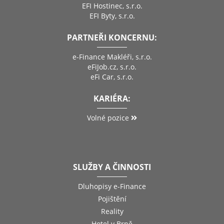
EFI Hostinec, s.r.o.
EFI Byty, s.r.o.
PARTNEŘI KONCERNU:
e-Finance Makléři, s.r.o.
eFiJob.cz, s.r.o.
eFi Car, s.r.o.
KARIÉRA:
Volné pozice
SLUŽBY A ČINNOSTI
Dluhopisy e-Finance
Pojištění
Reality
Hotel v Brně