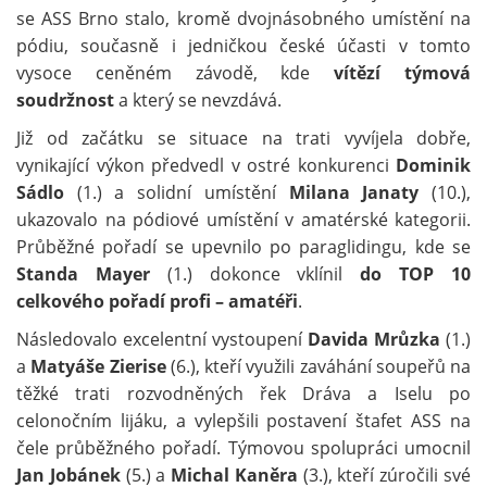
se ASS Brno stalo, kromě dvojnásobného umístění na
pódiu, současně i jedničkou české účasti v tomto
vysoce ceněném závodě, kde
vítězí týmová
soudržnost
a který se nevzdává.
Již od začátku se situace na trati vyvíjela dobře,
vynikající výkon předvedl v ostré konkurenci
Dominik
Sádlo
(1.) a solidní umístění
Milana Janaty
(10.),
ukazovalo na pódiové umístění v amatérské kategorii.
Průběžné pořadí se upevnilo po paraglidingu, kde se
Standa Mayer
(1.) dokonce vklínil
do TOP 10
celkového pořadí
profi – amatéři
.
Následovalo excelentní vystoupení
Davida Mrůzka
(1.)
a
Matyáše Zierise
(6.), kteří využili zaváhání soupeřů na
těžké trati rozvodněných řek Dráva a Iselu po
celonočním lijáku, a vylepšili postavení štafet ASS na
čele průběžného pořadí. Týmovou spolupráci umocnil
Jan Jobánek
(5.) a
Michal Kaněra
(3.), kteří zúročili své