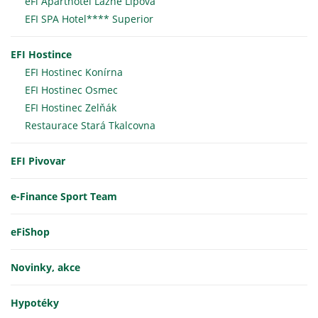
eFi Aparthotel Lázně Lipová
EFI SPA Hotel**** Superior
EFI Hostince
EFI Hostinec Konírna
EFI Hostinec Osmec
EFI Hostinec Zelňák
Restaurace Stará Tkalcovna
EFI Pivovar
e-Finance Sport Team
eFiShop
Novinky, akce
Hypotéky