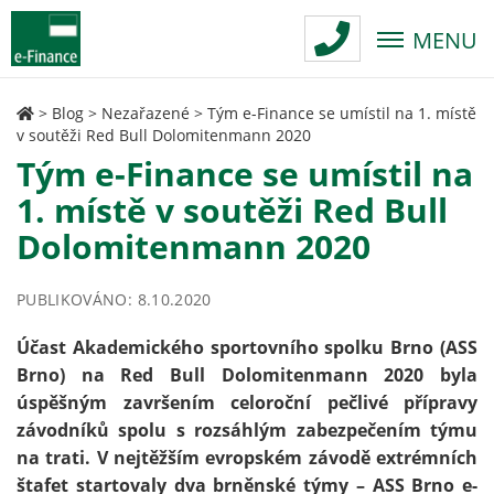
MENU
>
Blog
>
Nezařazené
>
Tým e-Finance se umístil na 1. místě
v soutěži Red Bull Dolomitenmann 2020
Tým e-Finance se umístil na
1. místě v soutěži Red Bull
Dolomitenmann 2020
PUBLIKOVÁNO: 8.10.2020
Účast Akademického sportovního spolku Brno (ASS
Brno) na Red Bull Dolomitenmann 2020 byla
úspěšným završením celoroční pečlivé přípravy
závodníků spolu s rozsáhlým zabezpečením týmu
na trati. V nejtěžším evropském závodě extrémních
štafet startovaly dva brněnské týmy – ASS Brno e-