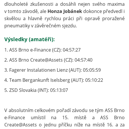
dlouholeté zkušenosti a dosáhli nejen svého maxima
v tomto závodě, ale
Honza Jobánek
dokonce předvedl i
skvělou a hlavně rychlou práci při opravě proražené
pneumatiky v závěrečném sjezdu.
Výsledky (amatéři):
1. ASS Brno e-Finance (CZ): 04:57:27
2. ASS Brno Create@Assets (CZ): 04:57:40
3. Fagerer Instalationen Lienz (AUT): 05:05:59
4. Team Bergankunft Iselsberg (AUT): 05:10:22
5. ZSD Slovakia (INT): 05:13:07
V absolutním celkovém pořadí závodu se tým ASS Brno
e-Finance umístil na 15. místě a ASS Brno
Create@Assets o jednu příčku níže na místě 16. a za