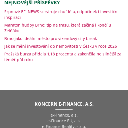
NEJNOVĚJŠÍ PŘÍSPĚVKY
Srpnové EFI NEWS servíruje chuť léta, odpočinek i investiční
inspiraci
Maraton hudby Brno: tip na trasu, která začíná i končí u
Zelňáku
Brno jako ideální město pro víkendový city break
Jak se mění investování do nemovitostí v Česku v roce 2026
Pražská burza přidala 1,18 procenta a zakončila nejsilnější za
téměř půl roku
KONCERN E-FINANCE, A.S.
e-Finance, a.s.
e-Finance EU, a.s.
e-Finance Reality, s.r.o.