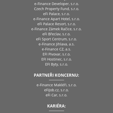
e-Finance Developer, s.r.o.
Czech Property Fund, s.r.o.
eFi Palace, s.r.o.
e-Finance Apart Hotel, s.r.o.
eFi Palace Resort, s.r.o.
e-Finance Zámek Račice, s.r.o.
eFi Břeclav, s.r.o.
eFi Sport Centrum, s.r.o.
e-Finance Jihlava, a.s.
e-Finance CZ, a.s.
EFI Pivovar, s.r.o.
EFI Hostinec, s.r.o.
EFI Byty, s.r.o.
PARTNEŘI KONCERNU:
e-Finance Makléři, s.r.o.
eFiJob.cz, s.r.o.
eFi Car, s.r.o.
KARIÉRA: