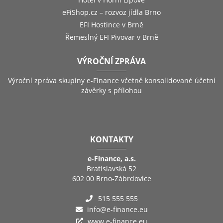
eFiShop.cz – rozvoz jídla Brno
EFI Hostince v Brně
Řemeslný EFI Pivovar v Brně
VÝROČNÍ ZPRÁVA
Výroční zpráva skupiny e-Finance včetně konsolidované účetní
závěrky s přílohou
KONTAKTY
e-Finance, a.s.
Bratislavská 52
602 00 Brno-Zábrdovice
515 555 555
info@e-finance.eu
www.e-finance.eu