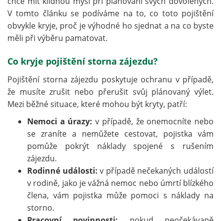
chce mít klidnou mysl při plánování svých dovolených.
V tomto článku se podíváme na to, co toto pojištění
obvykle kryje, proč je výhodné ho sjednat a na co byste
měli při výběru pamatovat.
Co kryje pojištění storna zájezdu?
Pojištění storna zájezdu poskytuje ochranu v případě,
že musíte zrušit nebo přerušit svůj plánovaný výlet.
Mezi běžné situace, které mohou být kryty, patří:
Nemoci a úrazy:
v případě, že onemocníte nebo
se zraníte a nemůžete cestovat, pojistka vám
pomůže pokrýt náklady spojené s rušením
zájezdu.
Rodinné události:
v případě nečekaných událostí
v rodině, jako je vážná nemoc nebo úmrtí blízkého
člena, vám pojistka může pomoci s náklady na
storno.
Pracovní povinnosti:
pokud neočekávaně