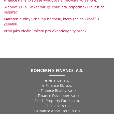
Finance na jeho střeše vybudovala fotovoltaiku 99 KWp
Srpnové EFI NEWS servíruje chuť léta, odpočinek i investiční
inspiraci
Maraton hudby Brno: tip na trasu, která začíná i končí u
Zelňáku
Brno jako ideální město pro víkendový city break
KONCERN E-FINANCE, A.S.
e-Finance, a.s.
e-Finance EU, a.s.
e-Finance Reality, s.r.o.
e-Finance Developer, s.r.o.
Czech Property Fund, s.r.o.
eFi Palace, s.r.o.
e-Finance Apart Hotel, s.r.o.