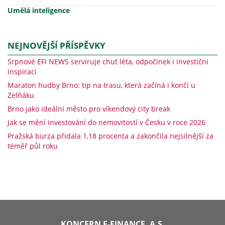
Umělá inteligence
NEJNOVĚJŠÍ PŘÍSPĚVKY
Srpnové EFI NEWS servíruje chuť léta, odpočinek i investiční
inspiraci
Maraton hudby Brno: tip na trasu, která začíná i končí u
Zelňáku
Brno jako ideální město pro víkendový city break
Jak se mění investování do nemovitostí v Česku v roce 2026
Pražská burza přidala 1,18 procenta a zakončila nejsilnější za
téměř půl roku
KONCERN E-FINANCE, A.S.