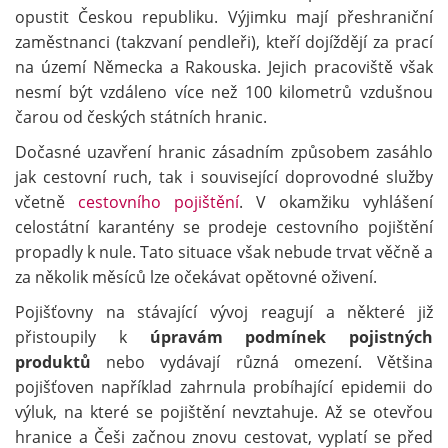
opustit Českou republiku. Výjimku mají přeshraniční
zaměstnanci (takzvaní pendleři), kteří dojíždějí za prací
na území Německa a Rakouska. Jejich pracoviště však
nesmí být vzdáleno více než 100 kilometrů vzdušnou
čarou od českých státních hranic.
Dočasné uzavření hranic zásadním způsobem zasáhlo
jak cestovní ruch, tak i související doprovodné služby
včetně
cestovního pojištění
. V okamžiku vyhlášení
celostátní karantény se prodeje cestovního pojištění
propadly k nule. Tato situace však nebude trvat věčně a
za několik měsíců lze očekávat opětovné oživení.
Pojišťovny na stávající vývoj reagují a některé již
přistoupily k
úpravám podmínek pojistných
produktů
nebo vydávají různá omezení. Většina
pojišťoven například zahrnula probíhající epidemii do
výluk, na které se pojištění nevztahuje. Až se otevřou
hranice a Češi začnou znovu cestovat, vyplatí se před