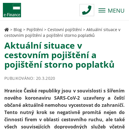
MENU
>
Blog
>
Pojištění
>
Cestovní pojištění
>
Aktuální situace v
cestovním pojištění a pojištění storno poplatků
Aktuální situace v
cestovním pojištění a
pojištění storno poplatků
PUBLIKOVÁNO: 20.3.2020
Hranice České republiky jsou v souvislosti s šířením
nového koronaviru SARS-CoV-2 uzavřeny a čeští
občané aktuálně nemohou vycestovat do zahraničí.
Tento nutný krok se negativně promítá nejen do
činnosti firem v oblasti cestovního ruchu, ale také
všech souvisejících doprovodných služeb včetně