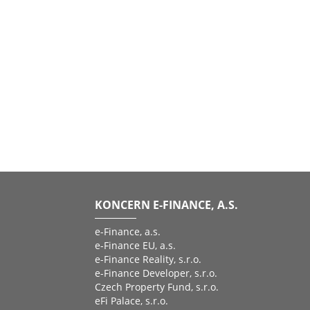
KONCERN E-FINANCE, A.S.
e-Finance, a.s.
e-Finance EU, a.s.
e-Finance Reality, s.r.o.
e-Finance Developer, s.r.o.
Czech Property Fund, s.r.o.
eFi Palace, s.r.o.