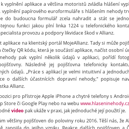
 k vyplnění aplikace a většina motoristů zvládla hlášení vypl
ní, vyplnění papírového euroformuláře s hlášením nehody tr
ce do budoucna formulář zcela nahradit a stát se jedn
stejnou funkci jakou plní linka 1224 u telefonického konta
pecialista provozu a podpory likvidace škod v Allianz.
 aplikace na klientský portál MojeAllianz. Tady si může poji
čtečky QR kódu, která je součástí aplikace, načíst osobní úd
ehody pak vyplní několik údajů v aplikaci, pořídí fotog
išťovny. Následně jej pojišťovna telefonicky kontakt
ch údajů. „Práce s aplikací je velmi intuitivní a jednoduch
ce o dalších účastnících dopravní nehody,“ popisuje nav
stka Allianz.
spozici pro přístroje Apple iPhone a chytré telefony s Andro
pp Store či Google Play nebo na webu
www.hlaseninehody.c
ávodné
video
pak ukáže v praxi, jak jednoduché její použití je.
tům většiny pojišťoven do poloviny roku 2016. Těší nás, že Al
ě zapojila do jejího vzniku. Reakce dalších pojišťoven a 