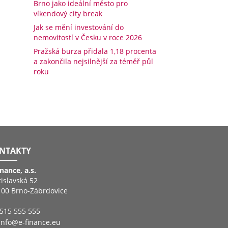
Brno jako ideální město pro
víkendový city break
Jak se mění investování do
nemovitostí v Česku v roce 2026
Pražská burza přidala 1,18 procenta
a zakončila nejsilnější za téměř půl
roku
NTAKTY
inance, a.s.
tislavská 52
 00 Brno-Zábrdovice
515 555 555
info@e-finance.eu