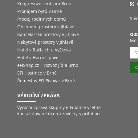
Kongresové centrum Brno
Pronájem bytů v Brně
Sled
Prodej rodinných domů
Obchodní prostory v Jihlavě
Kancelářské prostory v Jihlavě
Odb
Měs
Nebytové prostory v Jihlavě
Hotel v Račicích u Vyškova
Hotel v Horní Lipové
eFiShop.cz – rozvoz jídla Brno
EFI Hostince v Brně
Řemeslný EFI Pivovar v Brně
VÝROČNÍ ZPRÁVA
Výroční zpráva skupiny e-Finance včetně
konsolidované účetní závěrky s přílohou