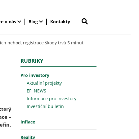
ce o nás
Blog
Kontakty
ních nehod, registrace škody trvá 5 minut
RUBRIKY
Pro investory
Aktuální projekty
EFI NEWS
Informace pro investory
Investiční bulletin
který
ace –
Inflace
eřin,
Reality