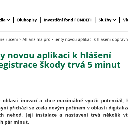
édia
Dluhopisy
Investiční fond FONDEFI
Služby
Ví
né ručení
>
Allianz má pro klienty novou aplikaci k hlášení doprav
ty novou aplikaci k hlášení
egistrace škody trvá 5 minut
 oblasti inovací a chce maximálně využít potenciál, 
yní přichází se zcela novým počinem v oblasti digitaliz
ch nehod. Její instalace a nastavení trvá několik vt
ch pár minut.