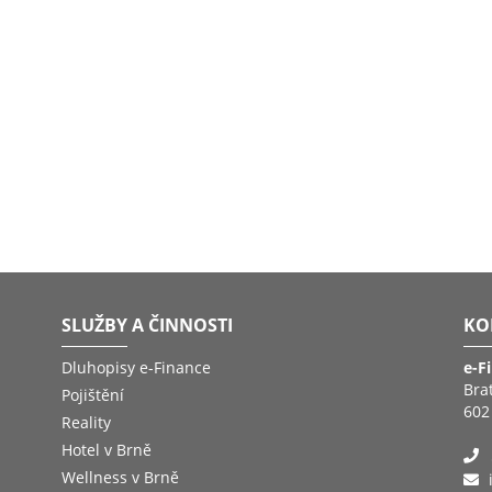
SLUŽBY A ČINNOSTI
KO
Dluhopisy e-Finance
e-F
Bra
Pojištění
602
Reality
Hotel v Brně
Wellness v Brně