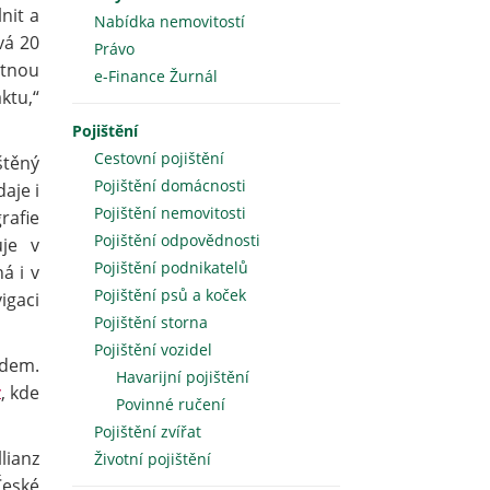
nit a
Nabídka nemovitostí
vá 20
Právo
otnou
e-Finance Žurnál
ktu,“
Pojištění
Cestovní pojištění
štěný
Pojištění domácnosti
aje i
Pojištění nemovitosti
rafie
Pojištění odpovědnosti
uje v
Pojištění podnikatelů
á i v
Pojištění psů a koček
igaci
Pojištění storna
Pojištění vozidel
idem.
Havarijní pojištění
z
, kde
Povinné ručení
Pojištění zvířat
lianz
Životní pojištění
České