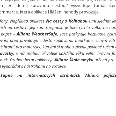
 tom, že jdeme správnou cestou,“ vysvětluje Tomáš Če
ommerce, která aplikace Hlášení nehody provozuje.
lefony. Například aplikace
Na cesty s Kolbabou
umí sjednat lev
ázích na cestách. Její samozřejmostí je také rychlá volba na no
v kapse –
Allianz WeatherSafe
, zase poskytuje bezplatné výst
ování před přívalovými dešti, záplavami, bouřkami, silným vět
sně hrami pro motoristy, kterými si mohou zlevnit povinné ručení
žovatky
, s níž mohou uživatelé každého věku velmi hravou f
vatek. Druhou herní aplikací je
Allianz Škola smyku
určená pro ř
 se vypořádat s nástrahami na vozovce.
tupné na internetových stránkách Allianz pojišťo