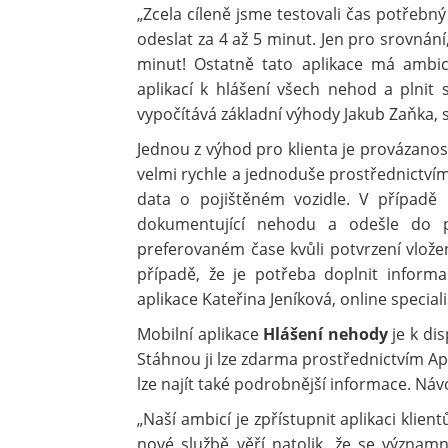
„Zcela cíleně jsme testovali čas potřebný
odeslat za 4 až 5 minut. Jen pro srovná
minut! Ostatně tato aplikace má ambi
aplikací k hlášení všech nehod a plnit 
vypočítává základní výhody Jakub Zaňka, s
Jednou z výhod pro klienta je provázanost
velmi rychle a jednoduše prostřednictvím 
data o pojištěném vozidle. V případě n
dokumentující nehodu a odešle do poj
preferovaném čase kvůli potvrzení vložený
případě, že je potřeba doplnit informa
aplikace Kateřina Jeníková, online speciali
Mobilní aplikace
Hlášení nehody
je k di
Stáhnou ji lze zdarma prostřednictvím A
lze najít také podrobnější informace. N
„Naší ambicí je zpřístupnit aplikaci klien
nové službě věří natolik, že se významn