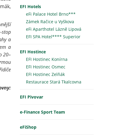
rmák,
EFI Hotels
eFi Palace Hotel Brno***
Zámek Račice u Vyškova
nější
eFi Aparthotel Lázně Lipová
n-stop
EFI SPA Hotel**** Superior
rahy a
rem a
EFI Hostince
 o 20–
EFI Hostinec Konírna
ormou
EFI Hostinec Osmec
idiče
EFI Hostinec Zelňák
Restaurace Stará Tkalcovna
vny:
EFI Pivovar
e-Finance Sport Team
eFiShop