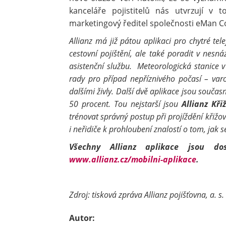
kanceláře pojistitelů nás utvrzují v
marketingový ředitel společnosti eMan C
Allianz má již pátou aplikaci pro chytré te
cestovní pojištění, ale také poradit v nesn
asistenční službu. Meteorologická stanice 
rady pro případ nepříznivého počasí – var
dalšími živly. Další dvě aplikace jsou souča
50 procent. Tou nejstarší jsou
Allianz Kři
trénovat správný postup při projíždění křižo
i neřidiče k prohloubení znalostí o tom, jak
Všechny Allianz aplikace jsou dos
www.allianz.cz/mobilni-aplikace
.
Zdroj: tisková zpráva Allianz pojišťovna, a. s.
Autor: