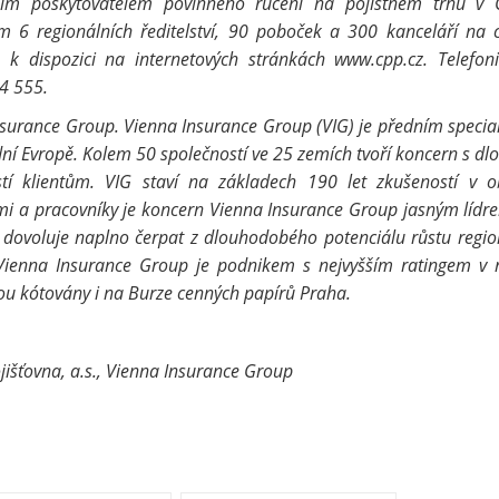
ětším poskytovatelem povinného ručení na pojistném trhu v 
ím 6 regionálních ředitelství, 90 poboček a 300 kanceláří na 
k dispozici na internetových stránkách www.cpp.cz. Telefon
4 555.
Insurance Group. Vienna Insurance Group (VIG) je předním specia
dní Evropě. Kolem 50 společností ve 25 zemích tvoří koncern s d
stí klientům. VIG staví na základech 190 let zkušeností v ob
cemi a pracovníky je koncern Vienna Insurance Group jasným líd
ní dovoluje naplno čerpat z dlouhodobého potenciálu růstu regi
Vienna Insurance Group je podnikem s nejvyšším ratingem v 
sou kótovány i na Burze cenných papírů Praha.
jišťovna, a.s., Vienna Insurance Group