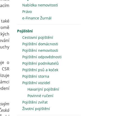
macím
Nabídka nemovitostí
Právo
e-Finance Žurnál
 také
Kromě
Pojištění
ckých
Cestovní pojištění
ování
Pojištění domácnosti
ruchy
Pojištění nemovitosti
Pojištění odpovědnosti
aje o
Pojištění podnikatelů
o CSR
Pojištění psů a koček
izuje
Pojištění storna
rámci
Pojištění vozidel
edení
Havarijní pojištění
Povinné ručení
Pojištění zvířat
 svým
Životní pojištění
Česká