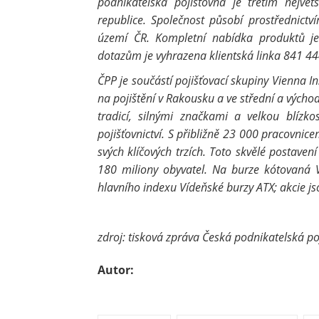
podnikatelská pojišťovna je třetím nejv
republice. Společnost působí prostřednictv
území ČR. Kompletní nabídka produktů je 
dotazům je vyhrazena klientská linka 841 44
ČPP je součástí pojišťovací skupiny Vienna 
na pojištění v Rakousku a ve střední a výcho
tradicí, silnými značkami a velkou blízko
pojišťovnictví. S přibližně 23 000 pracovni
svých klíčových trzích. Toto skvělé postave
180 miliony obyvatel. Na burze kótovaná 
hlavního indexu Vídeňské burzy ATX; akcie j
zdroj: tisková zpráva Česká podnikatelská po
Autor: