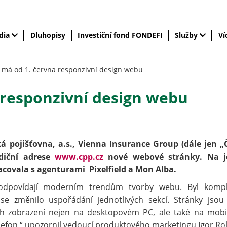
édia
Dluhopisy
Investiční fond FONDEFI
Služby
Ví
 má od 1. června responzivní design webu
 responzivní design webu
ká pojišťovna, a.s., Vienna Insurance Group (dále jen „
diční adrese
www.cpp.cz
nové webové stránky. Na je
racovala s agenturami Pixelfield a Mon Alba.
 odpovídají moderním trendům tvorby webu. Byl komp
se změnilo uspořádání jednotlivých sekcí. Stránky jsou
ch zobrazení nejen na desktopovém PC, ale také na mobi
elefon,“ upozornil vedoucí produktového marketingu Igor Rol