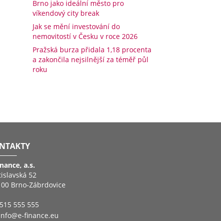
Brno jako ideální město pro
víkendový city break
Jak se mění investování do
nemovitostí v Česku v roce 2026
Pražská burza přidala 1,18 procenta
a zakončila nejsilnější za téměř půl
roku
NTAKTY
inance, a.s.
tislavská 52
 00 Brno-Zábrdovice
515 555 555
info@e-finance.eu