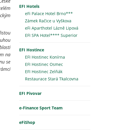
České
EFI Hotels
celém
eFi Palace Hotel Brno***
ickým
Zámek Račice u Vyškova
eFi Aparthotel Lázně Lipová
listou
EFI SPA Hotel**** Superior
louhou
lasti
EFI Hostince
rem na
EFI Hostinec Konírna
onu se
EFI Hostinec Osmec
rámci
EFI Hostinec Zelňák
Restaurace Stará Tkalcovna
EFI Pivovar
e-Finance Sport Team
eFiShop