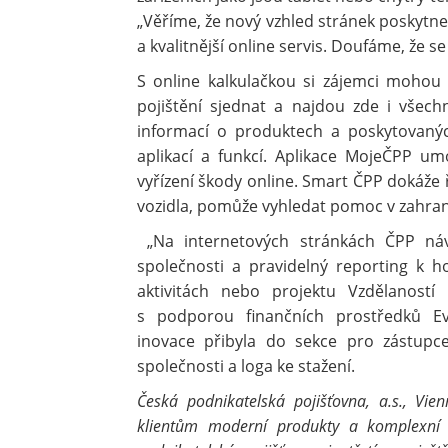
„Věříme, že nový vzhled stránek poskytn
a kvalitnější online servis. Doufáme, že s
S online kalkulačkou si zájemci mohou 
pojištění sjednat a najdou zde i všec
informací o produktech a poskytovanýc
aplikací a funkcí. Aplikace MojeČPP u
vyřízení škody online. Smart ČPP dokáže
vozidla, pomůže vyhledat pomoc v zahrani
„Na internetových stránkách ČPP náv
společnosti a pravidelný reporting k 
aktivitách nebo projektu Vzdělaností
s podporou finančních prostředků Ev
inovace přibyla do sekce pro zástupce
společnosti a loga ke stažení.
Česká podnikatelská pojišťovna, a.s., Vie
klientům moderní produkty a komplexní po