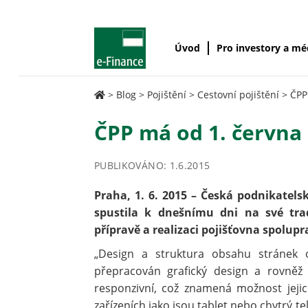
Úvod
Pro investory a m
>
Blog
>
Pojištění
>
Cestovní pojištění
>
ČPP
ČPP má od 1. června
PUBLIKOVÁNO: 1.6.2015
Praha, 1. 6. 2015 – Česká podnikatels
spustila k dnešnímu dni na své tra
přípravě a realizaci pojišťovna spolup
„Design a struktura obsahu stránek
přepracován grafický design a rovněž 
responzivní, což znamená možnost jeji
zařízeních jako jsou tablet nebo chytrý t