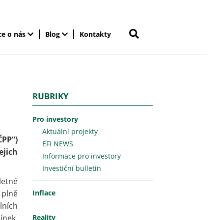
ce o nás
Blog
Kontakty
RUBRIKY
Pro investory
Aktuální projekty
ČPP“)
EFI NEWS
jich
Informace pro investory
Investiční bulletin
letně
 plně
Inflace
lních
ínek.
Reality