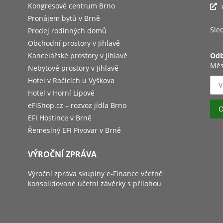
Kongresové centrum Brno
Pronájem bytů v Brně
Sled
Prodej rodinných domů
Obchodní prostory v Jihlavě
Kancelářské prostory v Jihlavě
Odb
Měs
Nebytové prostory v Jihlavě
Hotel v Račicích u Vyškova
Hotel v Horní Lipové
eFiShop.cz – rozvoz jídla Brno
EFI Hostince v Brně
Řemeslný EFI Pivovar v Brně
VÝROČNÍ ZPRÁVA
Výroční zpráva skupiny e-Finance včetně
konsolidované účetní závěrky s přílohou