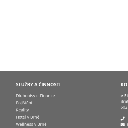
SLUŽBY A ČINNOSTI
KO
Dluhopisy e-Finance
e-F
Bra
Pojištění
602
Reality
Hotel v Brně
Wellness v Brně