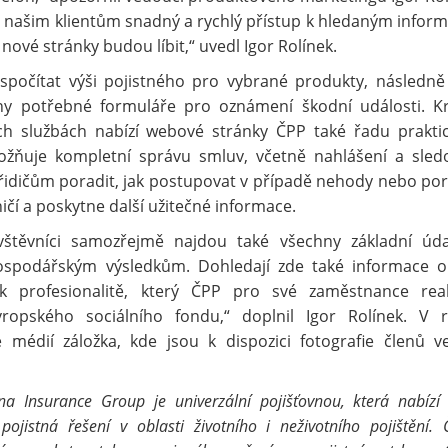
e našim klientům snadný a rychlý přístup k hledaným infor
e nové stránky budou líbit,“ uvedl Igor Rolínek.
spočítat výši pojistného pro vybrané produkty, následně
hny potřebné formuláře pro oznámení škodní události. 
h službách nabízí webové stránky ČPP také řadu prakti
možňuje kompletní správu smluv, včetně nahlášení a sled
 řidičům poradit, jak postupovat v případě nehody nebo po
čí a poskytne další užitečné informace.
štěvníci samozřejmě najdou také všechny základní úd
hospodářským výsledkům. Dohledají zde také informace 
 k profesionalitě, který ČPP pro své zaměstnance real
ropského sociálního fondu,“ doplnil Igor Rolínek. V 
 médií záložka, kde jsou k dispozici fotografie členů v
nna Insurance Group je univerzální pojišťovnou, která nabízí
jistná řešení v oblasti životního i neživotního pojištění. 