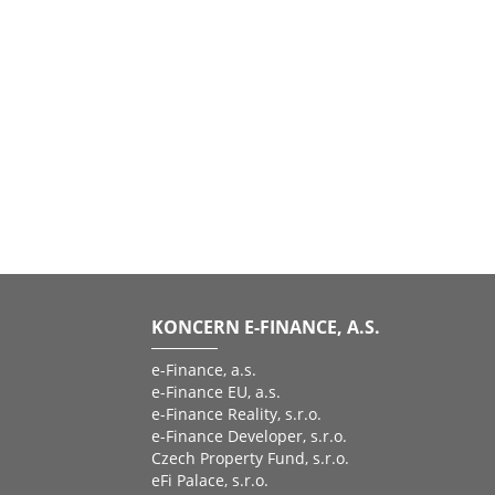
KONCERN E-FINANCE, A.S.
e-Finance, a.s.
e-Finance EU, a.s.
e-Finance Reality, s.r.o.
e-Finance Developer, s.r.o.
Czech Property Fund, s.r.o.
eFi Palace, s.r.o.