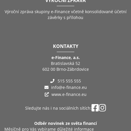
VÝROČNÍ ZPRÁVA
Výroční zpráva skupiny e-Finance včetně konsolidované účetní
závěrky s přílohou
KONTAKTY
e-Finance, a.s.
Bratislavská 52
602 00 Brno-Zábrdovice
515 555 555
info@e-finance.eu
www.e-finance.eu
Sledujte nás i na sociálních sítích:
Odběr novinek ze světa financí
Měsíčně pro Vás vybírame důležité informace