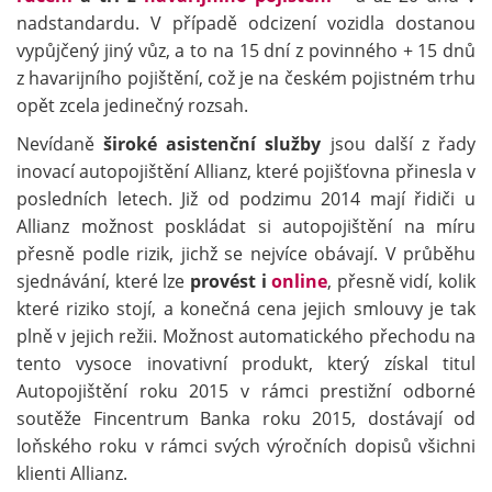
nadstandardu. V případě odcizení vozidla dostanou
vypůjčený jiný vůz, a to na 15 dní z povinného + 15 dnů
z havarijního pojištění, což je na českém pojistném trhu
opět zcela jedinečný rozsah.
Nevídaně
široké asistenční služby
jsou další z řady
inovací autopojištění Allianz, které pojišťovna přinesla v
posledních letech. Již od podzimu 2014 mají řidiči u
Allianz možnost poskládat si autopojištění na míru
přesně podle rizik, jichž se nejvíce obávají. V průběhu
sjednávání, které lze
provést i
online
, přesně vidí, kolik
které riziko stojí, a konečná cena jejich smlouvy je tak
plně v jejich režii. Možnost automatického přechodu na
tento vysoce inovativní produkt, který získal titul
Autopojištění roku 2015 v rámci prestižní odborné
soutěže Fincentrum Banka roku 2015, dostávají od
loňského roku v rámci svých výročních dopisů všichni
klienti Allianz.