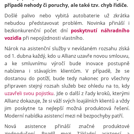
případě nehody či poruchy, ale také tzv. chyb řidiče.
Došlé palivo nebo vybitá autobaterie už zkrátka
nebudou představovat problém. Novinka přináší i
bezkonkurenční počet dní
poskytnutí náhradního
vozidla
při nepojízdnosti vlastního.
Nárok na asistenční služby v nevídaném rozsahu získá
od 1. dubna každý, kdo u Allianz uzavře novou smlouvu,
a ke smluvnímu výročí bude inovace postupně
nabízena i stávajícím klientům. V případě, že se
dostanou do potíží, bude tedy nakonec pro všechny
připraven stejný rozsah služeb bez ohledu na to, kdy
uzavřeli svou pojistku
. Jde o další z řady kroků, kterými
Allianz dokazuje, že si váží svých loajálních klientů a vždy
jim poskytne ta nejlepší možná produktová řešení.
Moderní nabídka asistencí mezi ně bezpochyby patří.
Nová asistence přináší značné produktové
zjednodušení. Rozdíl mezi Základní asistencí a