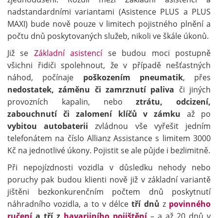
nadstandardními variantami (Asistence PLUS a PLUS
MAXI) bude nově pouze v limitech pojistného plnění a
počtu dnů poskytovaných služeb, nikoli ve škále úkonů.
Již se
Základní asistencí
se budou moci postupně
všichni řidiči spolehnout, že v případě nešťastných
náhod, počínaje
poškozením pneumatik
, přes
nedostatek, záměnu či zamrznutí paliva
či jiných
provozních kapalin, nebo
ztrátu, odcizení,
zabouchnutí či zalomení klíčů v zámku
až po
vybitou autobaterii
zvládnou vše vyřešit jedním
telefonátem na číslo Allianz Assistance s limitem 3000
Kč na jednotlivé úkony. Pojistit se ale půjde i bezlimitně.
Při nepojízdnosti vozidla v důsledku nehody nebo
poruchy pak budou klienti nově již v základní variantě
jištěni bezkonkurenčním počtem dnů poskytnutí
náhradního vozidla, a to v délce
tří dnů
z
povinného
ručení
a tří z
havarijního pojištění
– a až 20 dnů v