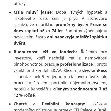
otázky.
Čísla mluví jasně:
Doba levných hypoték a
raketového růstu cen je pryč. V rozhovoru
zaznívá, že například
průměrný byt v Praze se
dnes zaplatí až za 74 let
. Samotný výběr nájmu
navíc velmi často
ani nepokryje měsíční splátku
úvěru
.
Budoucnost leží ve fondech:
Řešením pro
investory, kteří nechtějí mít z nemovitosti
plnohodnotnou práci, je
profesionalizace
. I proto
vznikl fond Fondefi SICAV. Klíčem je
diverzifikace
– peníze neleží v jednom rizikovém bytě, ale
pracují v širokém portfoliu nájemního bydlení,
hotelů a kanceláří s
cíleným zhodnocením 7 až
12 % ročně
.
Chytré a flexibilní koncepty:
Ukázkou
moderního přístupu je projekt EFI Palace v Brně.