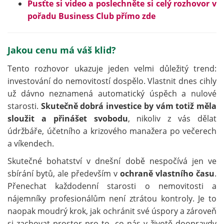
Pusťte si video a poslechněte si celý rozhovor v
pořadu Business Club přímo zde
Jakou cenu má váš klid?
Tento rozhovor ukazuje jeden velmi důležitý trend:
investování do nemovitostí dospělo. Vlastnit dnes cihly
už dávno neznamená automatický úspěch a nulové
starosti.
Skutečně dobrá investice by vám totiž měla
sloužit a přinášet svobodu
, nikoliv z vás dělat
údržbáře, účetního a krizového manažera po večerech
a víkendech.
Skutečné bohatství v dnešní době nespočívá jen ve
sbírání bytů, ale především v
ochraně vlastního času
.
Přenechat každodenní starosti o nemovitosti a
nájemníky profesionálům není ztrátou kontroly. Je to
naopak moudrý krok, jak ochránit své úspory a zároveň
si zachovat prostor pro to, co nás v životě doopravdy