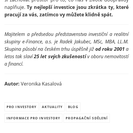
naplňuje.
Ty nejlepší investice jsou zkrátka ty, které
pracují za vás, zatímco vy můžete klidně spát.
Majitelem a předsedou představenstva investiční a realitní
skupiny e-Finance, a.s. je Radek Jakubec, MSc, MBA, LL.M.
Skupina působí na českém trhu úspěšně již
od roku 2001
a
letos tak slaví
25 let svých zkušeností
v oboru nemovitostí
a financí.
Autor:
Veronika Kasalová
PRO INVESTORY
AKTUALITY
BLOG
INFORMACE PRO INVESTORY
PROPAGAČNÍ SDĚLENÍ