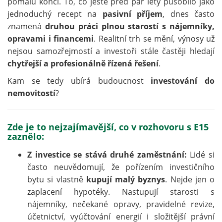
pomalu končí. To, co ještě před pár lety působilo jako
jednoduchý recept na
pasivní příjem
, dnes často
znamená
druhou práci plnou starostí s nájemníky,
opravami i financemi
. Realitní trh se mění, výnosy už
nejsou samozřejmostí a investoři stále častěji hledají
chytřejší a profesionálně řízená řešení
.
Kam se tedy ubírá budoucnost
investování do
nemovitostí
?
Zde je to nejzajímavější, co v rozhovoru s E15
zaznělo:
Z investice se stává druhé zaměstnání:
Lidé si
často neuvědomují, že pořízením investičního
bytu si vlastně
kupují malý byznys
. Nejde jen o
zaplacení hypotéky. Nastupují starosti s
nájemníky, nečekané opravy, pravidelné revize,
účetnictví, vyúčtování energií i složitější právní