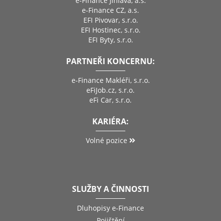
e-Finance Jihlava, a.s.
e-Finance CZ, a.s.
EFI Pivovar, s.r.o.
EFI Hostinec, s.r.o.
EFI Byty, s.r.o.
PARTNEŘI KONCERNU:
e-Finance Makléři, s.r.o.
eFiJob.cz, s.r.o.
eFi Car, s.r.o.
KARIÉRA:
Volné pozice
SLUŽBY A ČINNOSTI
Dluhopisy e-Finance
Pojištění