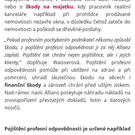
nebo o
škody na majetku
, kdy pracovník realitní
kanceláře například při prohlídce prodávané
nemovitosti nezavře okna, v důsledku čehož zateče do
nemovitosti a poškodí se dřevěné podlahy.
„Pokud profesním pochybením podnikatel někomu způsobí
škodu, z pojištění profesní odpovědnosti ji za něj Allianz
zaplatí. Pojištění tak chrání nejen pojištěnce, ale i jejich
klienty,“
doplňuje Waisserová. Pojištění profesní
odpovědnosti pomůže při ublížení na zdraví a při
usmrcení, uhradí skutečnou škodu na věcech i
finanční škody
a zároveň chrání před ušlým ziskem.
Nad rámec navíc Allianz poskytuje náhradu nákladů na
znovupořízení převzatých dokladů, listin a datových
nosičů.
Pojištění profesní odpovědnosti je určené například