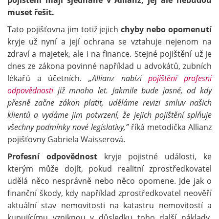
pojištění mají sjednané v Allianz, jej ale nebudou
muset řešit.
Tato pojišťovna jim totiž jejich
chyby nebo opomenutí
kryje už nyní a její ochrana se vztahuje nejenom na
zdraví a majetek, ale i na finance. Stejné pojištění už je
dnes ze zákona povinné například u advokátů, zubních
lékařů a účetních.
„Allianz nabízí
pojištění profesní
odpovědnosti
již mnoho let. Jakmile bude jasné, od kdy
přesně začne zákon platit, uděláme revizi smluv našich
klientů a vydáme jim potvrzení, že jejich pojištění splňuje
všechny podmínky nové legislativy,”
říká metodička Allianz
pojišťovny Gabriela Waisserová.
Profesní odpovědnost
kryje pojistné události, ke
kterým může dojít, pokud realitní zprostředkovatel
udělá něco nesprávně nebo něco opomene. Jde jak o
finanční škody, kdy například zprostředkovatel neověří
aktuální stav nemovitosti na katastru nemovitostí a
kupujícímu vzniknou v důsledku toho další náklady,