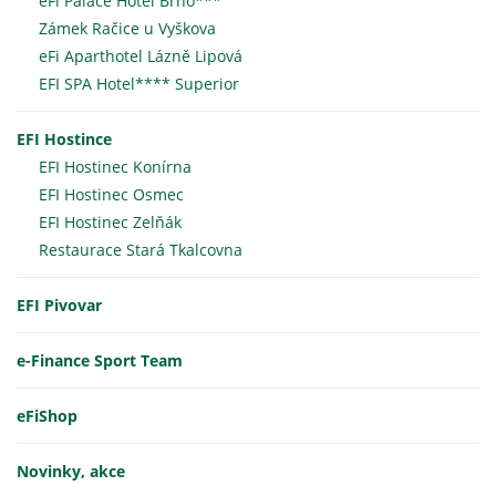
eFi Palace Hotel Brno***
Zámek Račice u Vyškova
eFi Aparthotel Lázně Lipová
EFI SPA Hotel**** Superior
EFI Hostince
EFI Hostinec Konírna
EFI Hostinec Osmec
EFI Hostinec Zelňák
Restaurace Stará Tkalcovna
EFI Pivovar
e-Finance Sport Team
eFiShop
Novinky, akce