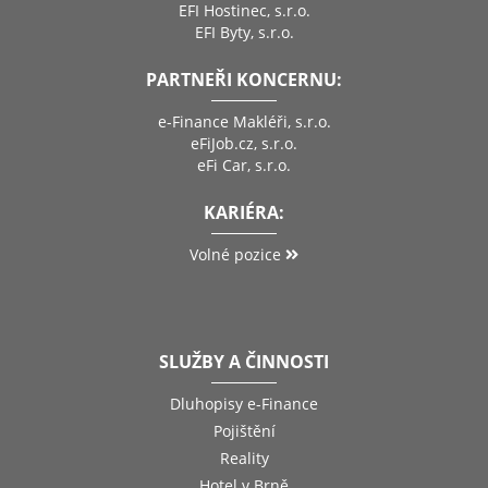
EFI Hostinec, s.r.o.
EFI Byty, s.r.o.
PARTNEŘI KONCERNU:
e-Finance Makléři, s.r.o.
eFiJob.cz, s.r.o.
eFi Car, s.r.o.
KARIÉRA:
Volné pozice
SLUŽBY A ČINNOSTI
Dluhopisy e-Finance
Pojištění
Reality
Hotel v Brně