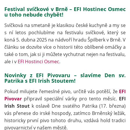
Festival svíčkové v Brně – EFI Hostinec Osmec
u toho nebude chybět!
Svíčková na smetaně je klasikou české kuchyně a my se
s ní letos pochlubíme na festivalu svíčkové, který se
koná 5. dubna 2025 na nádvoří hradu Špilberk v Brně. V
článku se dozvíte více o historii této oblíbené omáčky a
také o tom, jak si ji můžete vychutnat nejen na festivalu,
ale i v
EFI Hostinci Osmec
.
Novinky z EFI Pivovaru – slavíme Den sv.
Patrika s EFI Irish Stoutem!
Pokud milujete řemeslné pivo, určitě vás potěší, že
EFI
Pivovar
připravil speciální várky pro tento měsíc.
EFI
Irish Stout
k oslavě Dne svatého Patrika (17. března)
vás přenese do irské hospody, zatímco Brněnský ležák,
historicky první pivo tohoto druhu, vzdává hold tradici
pivovarnictví v našem městě.