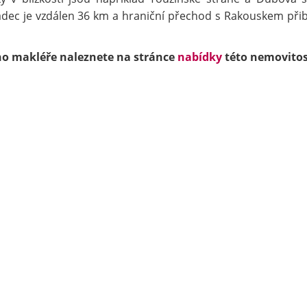
radec je vzdálen 36 km a hraniční přechod s Rakouskem přib
ího makléře naleznete na stránce
nabídky
této nemovitos