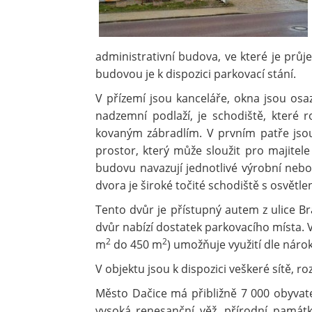
administrativní budova, ve které je průj
budovou je k dispozici parkovací stání.
V přízemí jsou kanceláře, okna jsou os
nadzemní podlaží, je schodiště, které 
kovaným zábradlím. V prvním patře jso
prostor, který může sloužit pro majitel
budovu navazují jednotlivé výrobní neb
dvora je široké točité schodiště s osvětl
Tento dvůr je přístupný autem z ulice Br
dvůr nabízí dostatek parkovacího místa.
2
2
m
do 450 m
) umožňuje využití dle náro
V objektu jsou k dispozici veškeré sítě, r
Město Dačice má přibližně 7 000 obyvate
vysoká renesanční věž, přírodní památk