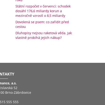
Státní rozpočet v červenci: schodek
dosáhl 176,6 miliardy korun a
meziročně vzrostl o 8,5 miliardy
Dovolená se psem: co zařídit před
cestou
Dluhopisy nejsou raketová věda. Jak
vlastně probíhá jejich nákup?
NTAKTY
inance, a.s.
tislavská 52
 00 Brno-Zábrdovice
515 555 555