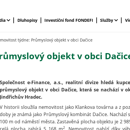
édia
Dluhopisy
Investiční fond FONDEFI
Služby
Ví
movitost týdne: Průmyslový objekt v obci Dačice
růmyslový objekt v obci Dačic
Společnost e-Finance, a.s., realitní divize hledá kupc
průmyslový objekt v obci Dačice, která se nachází v o
Jindřichův Hradec.
V historii sloužila nemovitost jako Klankova továrna a z poz
doby je známá jako Průmyslový kombinát Dačice. Nachází s
100 m od náměstí města. Zastavěná plocha objektu je 2 9
2
celá plocha zabírá 5 168 m
. Nemovitost nabízí díky vý