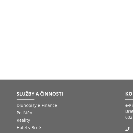
SLUŽBY A ČINNOSTI
KO
Dluhopisy e-Finance
e-F
Bra
Pojištění
602
Reality
Hotel v Brně