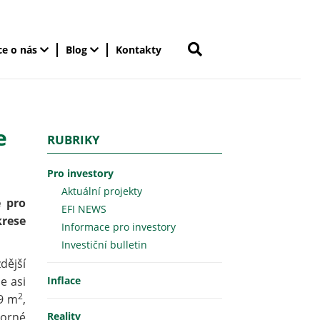
ce o nás
Blog
Kontakty
e
RUBRIKY
Pro investory
Aktuální projekty
e pro
EFI NEWS
krese
Informace pro investory
Investiční bulletin
dější
e asi
Inflace
2
89 m
,
borné
Reality