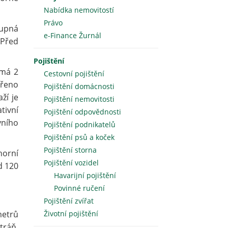
Nabídka nemovitostí
Právo
tupná
e-Finance Žurnál
 Před
Pojištění
 má 2
Cestovní pojištění
třeno
Pojištění domácnosti
ží je
Pojištění nemovitosti
tivní
Pojištění odpovědnosti
vního
Pojištění podnikatelů
Pojištění psů a koček
Pojištění storna
horní
Pojištění vozidel
d 120
Havarijní pojištění
Povinné ručení
Pojištění zvířat
metrů
Životní pojištění
tráň.