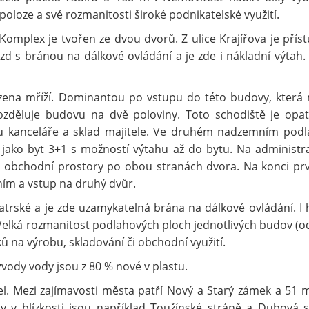
poloze a své rozmanitosti široké podnikatelské využití.
Komplex je tvořen ze dvou dvorů. Z ulice Krajířova je přís
ezd s bránou na dálkové ovládání a je zde i nákladní výtah.
azena mříží. Dominantou po vstupu do této budovy, která
rozděluje budovu na dvě poloviny. Toto schodiště je opa
u kanceláře a sklad majitele. Ve druhém nadzemním podla
e jako byt 3+1 s možností výtahu až do bytu. Na administra
o obchodní prostory po obou stranách dvora. Na konci pr
ením a vstup na druhý dvůr.
atrské a je zde uzamykatelná brána na dálkové ovládání. I 
 Velká rozmanitost podlahových ploch jednotlivých budov (o
ků na výrobu, skladování či obchodní využití.
ozvody vody jsou z 80 % nové v plastu.
l. Mezi zajímavosti města patří Nový a Starý zámek a 51 
y v blízkosti jsou například Toužínské stráně a Dubová s