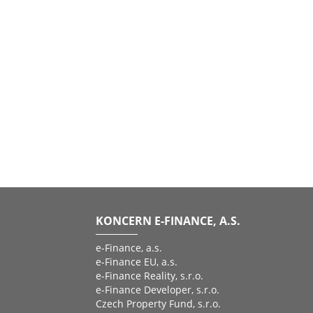
KONCERN E-FINANCE, A.S.
e-Finance, a.s.
e-Finance EU, a.s.
e-Finance Reality, s.r.o.
e-Finance Developer, s.r.o.
Czech Property Fund, s.r.o.