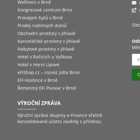
Wellness v Brně
Kongresové centrum Brno
Pronájem bytů v Brně
Sled
Prodej rodinných domů
Obchodní prostory v Jihlavě
Kancelářské prostory v Jihlavě
Odb
Měs
Nebytové prostory v Jihlavě
Hotel v Račicích u Vyškova
Hotel v Horní Lipové
eFiShop.cz – rozvoz jídla Brno
EFI Hostince v Brně
Řemeslný EFI Pivovar v Brně
VÝROČNÍ ZPRÁVA
Výroční zpráva skupiny e-Finance včetně
konsolidované účetní závěrky s přílohou