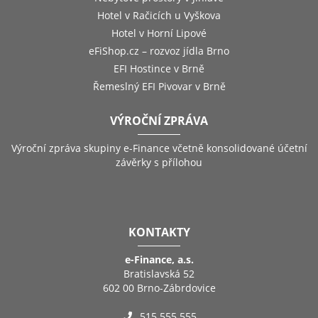
Hotel v Račicích u Vyškova
Hotel v Horní Lipové
eFiShop.cz – rozvoz jídla Brno
EFI Hostince v Brně
Řemeslný EFI Pivovar v Brně
VÝROČNÍ ZPRÁVA
Výroční zpráva skupiny e-Finance včetně konsolidované účetní
závěrky s přílohou
KONTAKTY
e-Finance, a.s.
Bratislavská 52
602 00 Brno-Zábrdovice
515 555 555