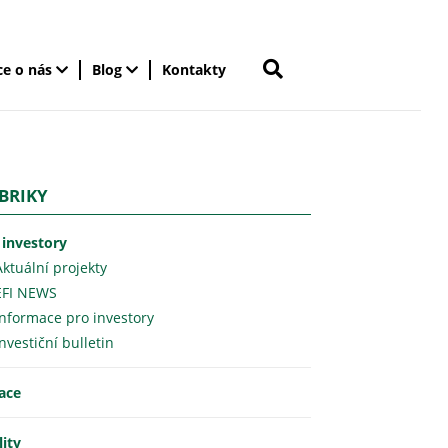
ce o nás
Blog
Kontakty
BRIKY
 investory
Aktuální projekty
EFI NEWS
Informace pro investory
Investiční bulletin
lace
lity