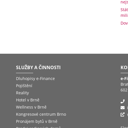
nej
Stá
mil
Dov
SLUŽBY A ČINNOSTI
KO
Dluhopisy e-Finance
e-F
Bra
Pojištění
602
Reality
Hotel v Brně
Wellness v Brně
Kongresové centrum Brno
Pronájem bytů v Brně
Sled