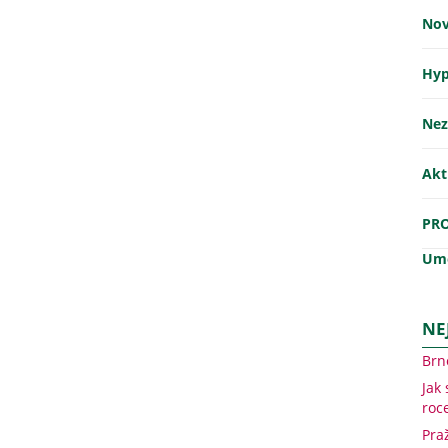
Nov
Hyp
Nez
Akt
PR
Umě
NE
Brn
Jak
roc
Pra