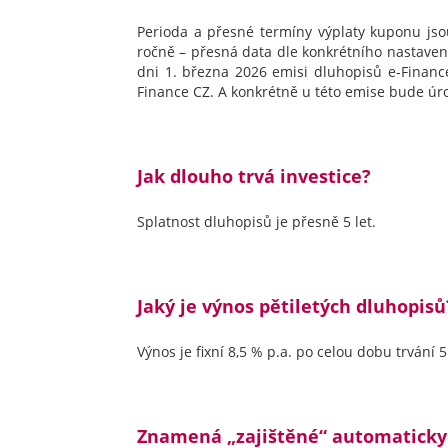
Perioda a přesné termíny výplaty kuponu js
ročně – přesná data dle konkrétního nastavení
dni 1. března 2026 emisi dluhopisů e-Financ
Finance CZ. A konkrétně u této emise bude úro
Jak dlouho trvá investice?
Splatnost dluhopisů je přesně 5 let.
Jaký je výnos pětiletých dluhopisů
Výnos je fixní 8,5 % p.a. po celou dobu trvání 
Znamená „zajištěné“ automaticky 