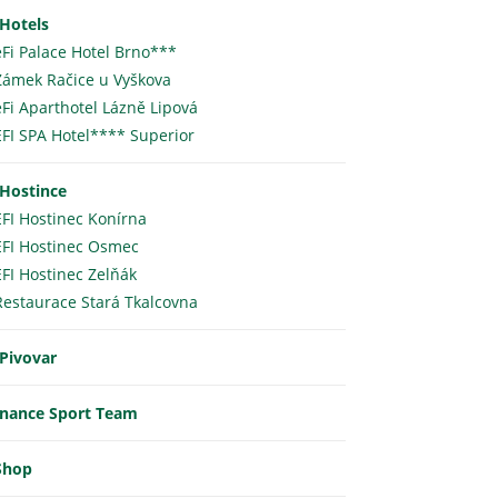
 Hotels
eFi Palace Hotel Brno***
Zámek Račice u Vyškova
eFi Aparthotel Lázně Lipová
EFI SPA Hotel**** Superior
 Hostince
EFI Hostinec Konírna
EFI Hostinec Osmec
EFI Hostinec Zelňák
Restaurace Stará Tkalcovna
 Pivovar
inance Sport Team
Shop