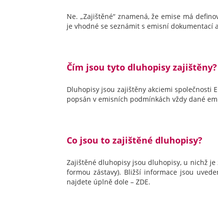
Ne. „Zajištěné“ znamená, že emise má definova
je vhodné se seznámit s emisní dokumentací a z
Čím jsou tyto dluhopisy zajištěny?
Dluhopisy jsou zajištěny akciemi společnosti 
popsán v emisních podmínkách vždy dané emi
Co jsou to zajištěné dluhopisy?
Zajištěné dluhopisy jsou dluhopisy, u nichž j
formou zástavy). Bližší informace jsou uve
najdete úplně dole – ZDE.