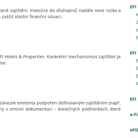
EFI
né zajištění. Investice do dluhopisů nadále nese rizika a
vážit vlastní finanční situaci.
EFI
EFI Hotels & Properties. Konkrétní mechanismus zajištění je
se.
EFI
e závazek emitenta podpořen definovaným zajištěním (např.
deny v emisní dokumentaci – konečných podmínkách, které
e-F
eFi