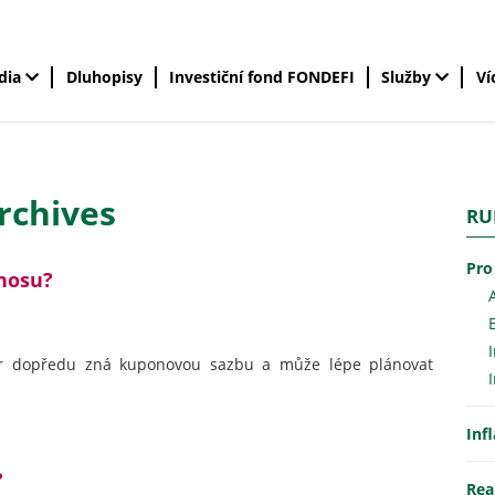
édia
Dluhopisy
Investiční fond FONDEFI
Služby
Ví
rchives
RU
Pro
ýnosu?
stor dopředu zná kuponovou sazbu a může lépe plánovat
Inf
?
Rea