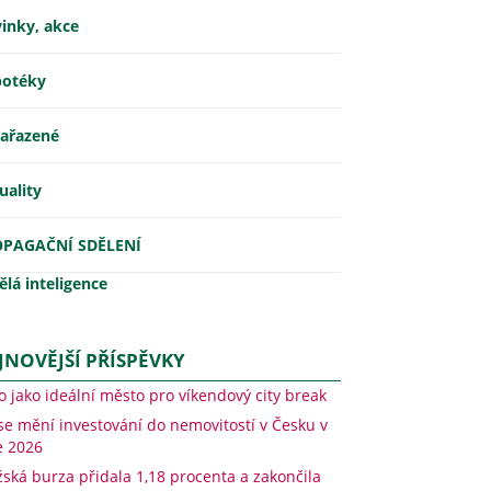
inky, akce
otéky
ařazené
uality
OPAGAČNÍ SDĚLENÍ
lá inteligence
JNOVĚJŠÍ PŘÍSPĚVKY
o jako ideální město pro víkendový city break
 se mění investování do nemovitostí v Česku v
e 2026
žská burza přidala 1,18 procenta a zakončila