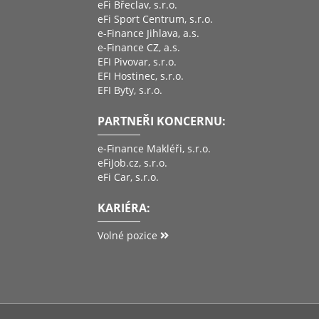
eFi Břeclav, s.r.o.
eFi Sport Centrum, s.r.o.
e-Finance Jihlava, a.s.
e-Finance CZ, a.s.
EFI Pivovar, s.r.o.
EFI Hostinec, s.r.o.
EFI Byty, s.r.o.
PARTNEŘI KONCERNU:
e-Finance Makléři, s.r.o.
eFiJob.cz, s.r.o.
eFi Car, s.r.o.
KARIÉRA:
Volné pozice