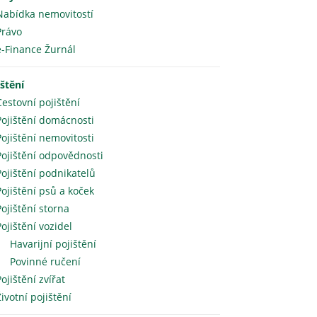
Nabídka nemovitostí
Právo
e-Finance Žurnál
ištění
Cestovní pojištění
Pojištění domácnosti
Pojištění nemovitosti
Pojištění odpovědnosti
Pojištění podnikatelů
Pojištění psů a koček
Pojištění storna
Pojištění vozidel
Havarijní pojištění
Povinné ručení
Pojištění zvířat
Životní pojištění