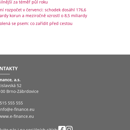
silnější za téměř půl roku
tní rozpočet v červenci: schodek dosáhl 176,6
iardy korun a meziročně vzrostl o 8,5 miliardy
olená se psem: co zařídit před cestou
NTAKTY
inance, a.s.
tislavská 52
 00 Brno-Zábrdovice
515 555 555
info@e-finance.eu
www.e-finance.eu
ujte nás i na sociálních sítích: