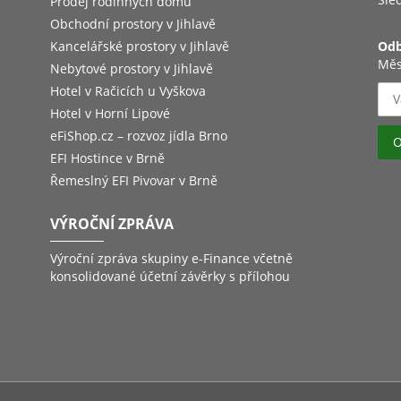
Prodej rodinných domů
Obchodní prostory v Jihlavě
Kancelářské prostory v Jihlavě
Odb
Měs
Nebytové prostory v Jihlavě
Hotel v Račicích u Vyškova
Hotel v Horní Lipové
eFiShop.cz – rozvoz jídla Brno
EFI Hostince v Brně
Řemeslný EFI Pivovar v Brně
VÝROČNÍ ZPRÁVA
Výroční zpráva skupiny e-Finance včetně
konsolidované účetní závěrky s přílohou