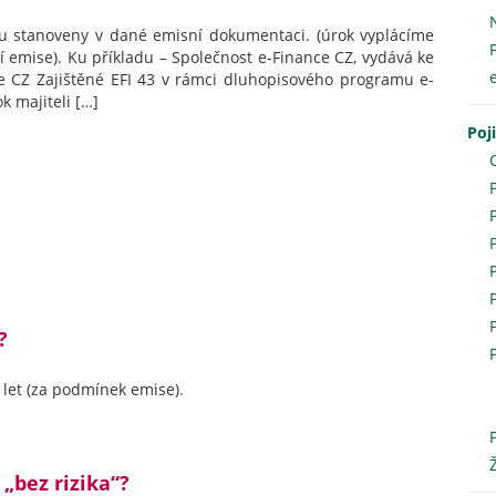
ou stanoveny v dané emisní dokumentaci. (úrok vyplácíme
 emise). Ku příkladu – Společnost e-Finance CZ, vydává ke
e CZ Zajištěné EFI 43 v rámci dluhopisového programu e-
k majiteli […]
Poj
?
5 let (za podmínek emise).
„bez rizika“?