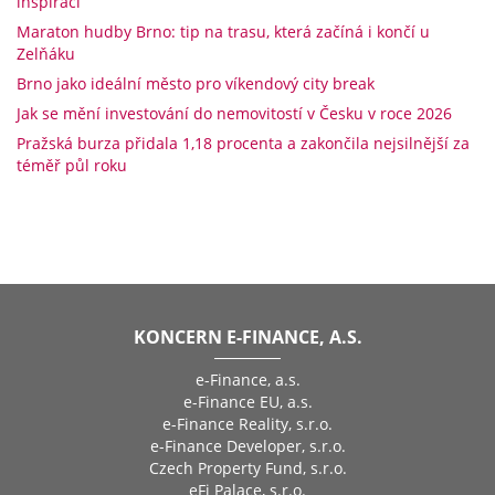
inspiraci
Maraton hudby Brno: tip na trasu, která začíná i končí u
Zelňáku
Brno jako ideální město pro víkendový city break
Jak se mění investování do nemovitostí v Česku v roce 2026
Pražská burza přidala 1,18 procenta a zakončila nejsilnější za
téměř půl roku
KONCERN E-FINANCE, A.S.
e-Finance, a.s.
e-Finance EU, a.s.
e-Finance Reality, s.r.o.
e-Finance Developer, s.r.o.
Czech Property Fund, s.r.o.
eFi Palace, s.r.o.