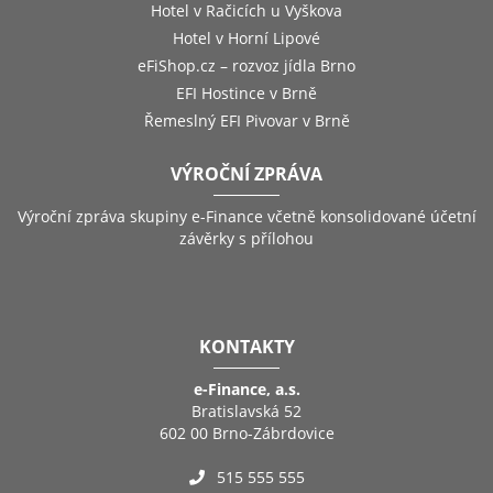
Hotel v Račicích u Vyškova
Hotel v Horní Lipové
eFiShop.cz – rozvoz jídla Brno
EFI Hostince v Brně
Řemeslný EFI Pivovar v Brně
VÝROČNÍ ZPRÁVA
Výroční zpráva skupiny e-Finance včetně konsolidované účetní
závěrky s přílohou
KONTAKTY
e-Finance, a.s.
Bratislavská 52
602 00 Brno-Zábrdovice
515 555 555