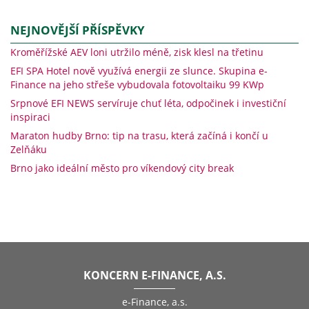
NEJNOVĚJŠÍ PŘÍSPĚVKY
Kroměřížské AEV loni utržilo méně, zisk klesl na třetinu
EFI SPA Hotel nově využívá energii ze slunce. Skupina e-
Finance na jeho střeše vybudovala fotovoltaiku 99 KWp
Srpnové EFI NEWS servíruje chuť léta, odpočinek i investiční
inspiraci
Maraton hudby Brno: tip na trasu, která začíná i končí u
Zelňáku
Brno jako ideální město pro víkendový city break
KONCERN E-FINANCE, A.S.
e-Finance, a.s.