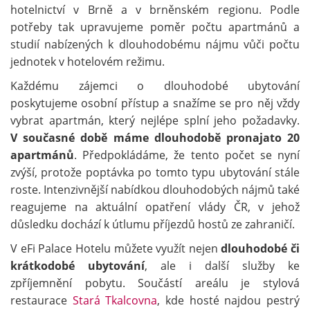
hotelnictví v Brně a v brněnském regionu. Podle
potřeby tak upravujeme poměr počtu apartmánů a
studií nabízených k dlouhodobému nájmu vůči počtu
jednotek v hotelovém režimu.
Každému zájemci o dlouhodobé ubytování
poskytujeme osobní přístup a snažíme se pro něj vždy
vybrat apartmán, který nejlépe splní jeho požadavky.
V současné době máme dlouhodobě pronajato 20
apartmánů
. Předpokládáme, že tento počet se nyní
zvýší, protože poptávka po tomto typu ubytování stále
roste. Intenzivnější nabídkou dlouhodobých nájmů také
reagujeme na aktuální opatření vlády ČR, v jehož
důsledku dochází k útlumu příjezdů hostů ze zahraničí.
V eFi Palace Hotelu můžete využít nejen
dlouhodobé či
krátkodobé ubytování
, ale i další služby ke
zpříjemnění pobytu. Součástí areálu je stylová
restaurace
Stará Tkalcovna
, kde hosté najdou pestrý