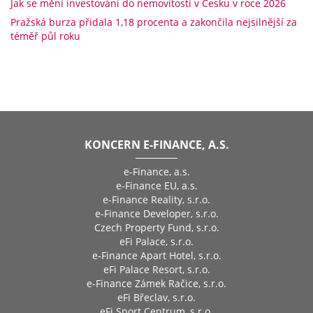
Jak se mění investování do nemovitostí v Česku v roce 2026
Pražská burza přidala 1,18 procenta a zakončila nejsilnější za
téměř půl roku
KONCERN E-FINANCE, A.S.
e-Finance, a.s.
e-Finance EU, a.s.
e-Finance Reality, s.r.o.
e-Finance Developer, s.r.o.
Czech Property Fund, s.r.o.
eFi Palace, s.r.o.
e-Finance Apart Hotel, s.r.o.
eFi Palace Resort, s.r.o.
e-Finance Zámek Račice, s.r.o.
eFi Břeclav, s.r.o.
eFi Sport Centrum, s.r.o.