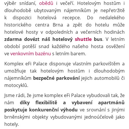
výběr snídaní,
obědů
i večeří. Hotelovým hostům i
dlouhodobě ubytovaným nájemníkům je nepřetržitě
k dispozici hotelová recepce. Do nedalekého
historického centra Brna a zpět do hotelu může
hotelové hosty v odpoledních a večerních hodinách
zdarma dovézt náš hotelový
shuttle
bus
. V letním
období potěší snad každého našeho hosta osvěžení
ve
venkovním bazénu
s letním barem.
Komplex eFi Palace disponuje vlastním parkovištěm a
umožňuje tak hotelovým hostům i dlouhodobým
nájemníkům
bezpečné parkování
jejich automobilů či
motocyklů.
Jsme rádi, že jsme komplex eFi Palace vybudovali tak, že
nám
díky flexibilitě a vybavení apartmánů
poskytuje
konkurenční výhodu
ve srovnání s jinými
brněnskými objekty vybudovanými jednoúčelově jako
hotely.