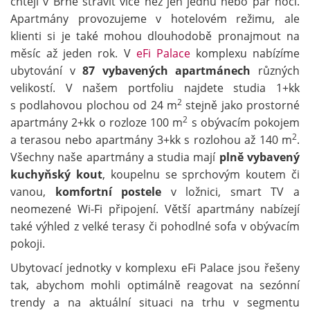
chtějí v Brně strávit více než jen jednu nebo pár nocí.
Apartmány provozujeme v hotelovém režimu, ale
klienti si je také mohou dlouhodobě pronajmout na
měsíc až jeden rok. V
eFi Palace
komplexu nabízíme
ubytování v
87 vybavených apartmánech
různých
velikostí. V našem portfoliu najdete studia 1+kk
2
s podlahovou plochou od 24 m
stejně jako prostorné
2
apartmány 2+kk o rozloze 100 m
s obývacím pokojem
2
a terasou nebo apartmány 3+kk s rozlohou až 140 m
.
Všechny naše apartmány a studia mají
plně vybavený
kuchyňský kout
, koupelnu se sprchovým koutem či
vanou,
komfortní postele
v ložnici, smart TV a
neomezené Wi-Fi připojení. Větší apartmány nabízejí
také výhled z velké terasy či pohodlné sofa v obývacím
pokoji.
Ubytovací jednotky v komplexu eFi Palace jsou řešeny
tak, abychom mohli optimálně reagovat na sezónní
trendy a na aktuální situaci na trhu v segmentu