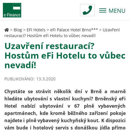
MENU
>
Blog
>
EFI Hotels
>
eFi Palace Hotel Brno***
>
Uzavření
restaurací? Hostům eFi Hotelu to vůbec nevadí!
Uzavření restaurací?
Hostům eFi Hotelu to vůbec
nevadí!
PUBLIKOVÁNO: 13.3.2020
Chystáte se strávit několik dní v Brně a marně
hledáte ubytování s vlastní kuchyní? Brněnský eFi
Hotel nabízí ubytování v 67 plně vybavených
apartmánech, kde kromě běžného zařízení pokoje
najdete i plně vybavený kuchyňský kout. K dispozici
vám bude i hotelový servis s donáškou jídla přímo