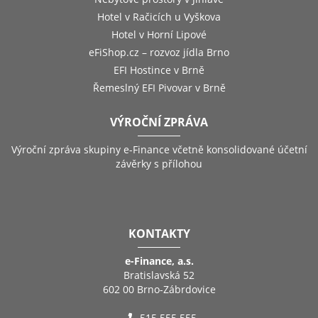
Hotel v Račicích u Vyškova
Hotel v Horní Lipové
eFiShop.cz – rozvoz jídla Brno
EFI Hostince v Brně
Řemeslný EFI Pivovar v Brně
VÝROČNÍ ZPRÁVA
Výroční zpráva skupiny e-Finance včetně konsolidované účetní
závěrky s přílohou
KONTAKTY
e-Finance, a.s.
Bratislavská 52
602 00 Brno-Zábrdovice
515 555 555