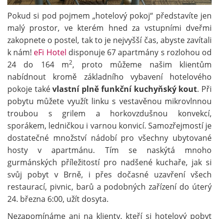
Pokud si pod pojmem „hotelový pokoj“ představíte jen
malý prostor, ve kterém hned za vstupními dveřmi
zakopnete o postel, tak to je nejvyšší čas, abyste zavítali
k nám!
eFi Hotel
disponuje 67 apartmány s rozlohou od
2
24 do 164 m
, proto můžeme našim klientům
nabídnout kromě základního vybavení hotelového
pokoje také
vlastní plně funkční kuchyňský kout
. Při
pobytu můžete využít linku s vestavěnou mikrovlnnou
troubou s grilem a horkovzdušnou konvekcí,
sporákem, ledničkou i varnou konvicí. Samozřejmostí je
dostatečné množství nádobí pro všechny ubytované
hosty v apartmánu. Tím se naskýtá mnoho
gurmánských příležitostí pro nadšené kuchaře, jak si
svůj pobyt v Brně, i přes dočasné uzavření všech
restaurací, pivnic, barů a podobných zařízení do úterý
24. března 6:00, užít dosyta.
Nezapomínáme ani na klienty, kteří si hotelový pobyt