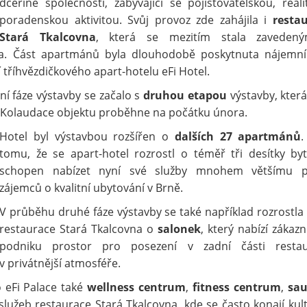
dceřiné společnosti, zabývající se pojišťovatelskou, reali
poradenskou aktivitou. Svůj provoz zde zahájila i
resta
Stará Tkalcovna
, která se mezitím stala zaveden
ta. Část apartmánů byla dlouhodobě poskytnuta nájemn
 tříhvězdičkového apart-hotelu eFi Hotel.
ní fáze výstavby se začalo s
druhou etapou
výstavby, která
 Kolaudace objektu proběhne na počátku února.
Hotel byl výstavbou rozšířen o
dalších 27 apartmánů
.
tomu, že se apart-hotel rozrostl o téměř tři desítky byt
schopen nabízet nyní své služby mnohem většímu p
zájemců o kvalitní ubytování v Brně.
V průběhu druhé fáze výstavby se také například rozrostla
restaurace Stará Tkalcovna o
salonek
, který nabízí zákaz
podniku prostor pro posezení v zadní části restau
v privátnější atmosféře.
 eFi Palace také
wellness centrum
,
fitness centrum
,
sa
služeb restaurace Stará Tkalcovna, kde se často konají kult