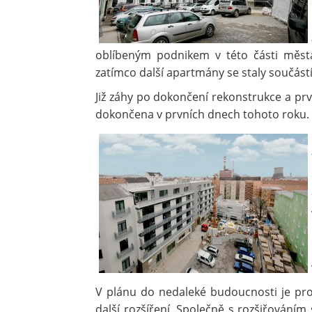
oblíbeným podnikem v této části měs
zatímco další apartmány se staly součástí
Již záhy po dokončení rekonstrukce a prv
dokončena v prvních dnech tohoto roku.
V plánu do nedaleké budoucnosti je pro
další rozšíření. Společně s rozšiřováním 