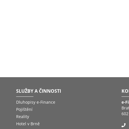
SLUŽBY A ČINNOSTI
KO
Dluhopisy e-Finance
e-F
Bra
Pojištění
602
Reality
Hotel v Brně