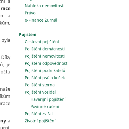
tní a
Nabídka nemovitostí
urace
Právo
ým a
e-Finance Žurnál
íkům,
Pojištění
 byla
Cestovní pojištění
Pojištění domácnosti
Pojištění nemovitosti
 Díky
Pojištění odpovědnosti
ů, je
Pojištění podnikatelů
očtu
Pojištění psů a koček
Pojištění storna
 naše
Pojištění vozidel
níkům
Havarijní pojištění
race
Povinné ručení
Pojištění zvířat
uny
a
Životní pojištění
urní,