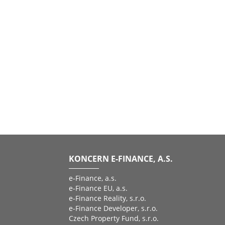
KONCERN E-FINANCE, A.S.
e-Finance, a.s.
e-Finance EU, a.s.
e-Finance Reality, s.r.o.
e-Finance Developer, s.r.o.
Czech Property Fund, s.r.o.