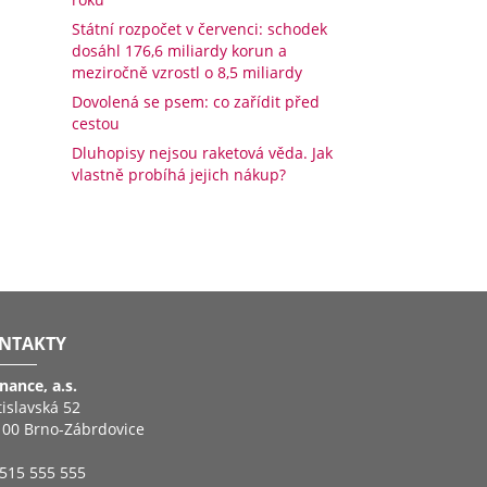
Státní rozpočet v červenci: schodek
dosáhl 176,6 miliardy korun a
meziročně vzrostl o 8,5 miliardy
Dovolená se psem: co zařídit před
cestou
Dluhopisy nejsou raketová věda. Jak
vlastně probíhá jejich nákup?
NTAKTY
inance, a.s.
tislavská 52
 00 Brno-Zábrdovice
515 555 555