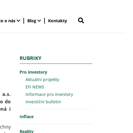
ce o nás
Blog
Kontakty
RUBRIKY
Pro investory
Aktuální projekty
EFI NEWS
 a.s.
Informace pro investory
lo do
Investiční bulletin
ená i
Inflace
echny
Reality