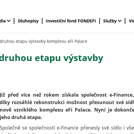
édia
Dluhopisy
Investiční fond FONDEFI
Služby
Ví
 druhou etapu výstavby komplexu eFi Palace
 druhou etapu výstavby
Již před více než rokem získala společnost e-Finance,
díky rozsáhlé rekonstrukci možnost přesunout své síd
nově vzniklého komplexu eFi Palace. Nyní je dokonč
jeho druhá etapa.
Společně se společností e-Finance přenesly své sídlo i vš