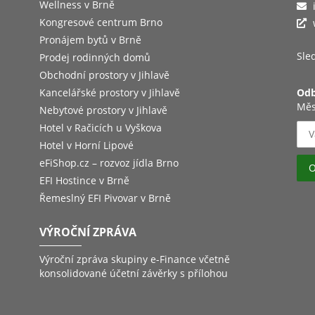
Wellness v Brně
Kongresové centrum Brno
Pronájem bytů v Brně
Sled
Prodej rodinných domů
Obchodní prostory v Jihlavě
Kancelářské prostory v Jihlavě
Odb
Měs
Nebytové prostory v Jihlavě
Hotel v Račicích u Vyškova
Hotel v Horní Lipové
eFiShop.cz – rozvoz jídla Brno
EFI Hostince v Brně
Řemeslný EFI Pivovar v Brně
VÝROČNÍ ZPRÁVA
Výroční zpráva skupiny e-Finance včetně
konsolidované účetní závěrky s přílohou