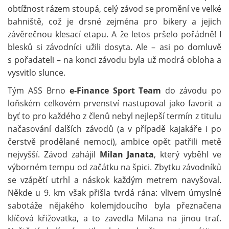
obtížnost rázem stoupá, celý závod se promění ve velké
bahniště, což je drsné zejména pro bikery a jejich
závěrečnou klesací etapu. A že letos pršelo pořádně! I
blesků si závodníci užili dosyta. Ale – asi po domluvě
s pořadateli – na konci závodu byla už modrá obloha a
vysvitlo slunce.
Tým ASS Brno
e-Finance Sport Team
do závodu po
loňském celkovém prvenství nastupoval jako favorit a
byť to pro každého z členů nebyl nejlepší termín z titulu
načasování dalších závodů (a v případě kajakáře i po
čerstvě prodělané nemoci), ambice opět patřili metě
nejvyšší. Závod zahájil
Milan Janata
, který vyběhl ve
výborném tempu od začátku na špici. Zbytku závodníků
se vzápětí utrhl a náskok každým metrem navyšoval.
Někde u 9. km však přišla tvrdá rána: vlivem úmyslné
sabotáže nějakého kolemjdoucího byla přeznačena
klíčová křižovatka, a to zavedla Milana na jinou trať.