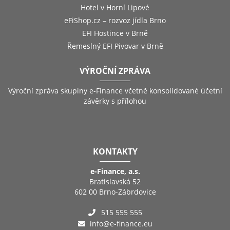
Hotel v Horní Lipové
eFiShop.cz – rozvoz jídla Brno
EFI Hostince v Brně
Řemeslný EFI Pivovar v Brně
VÝROČNÍ ZPRÁVA
Výroční zpráva skupiny e-Finance včetně konsolidované účetní
závěrky s přílohou
KONTAKTY
e-Finance, a.s.
Bratislavská 52
602 00 Brno-Zábrdovice
515 555 555
info@e-finance.eu