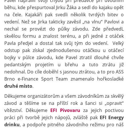
Pavel napravil svoji chybu při předávce při úvodním
běhu, kde přespurtoval Jirku Žáka a sedl do kajaku opět
na čele. Kajakáři pak svedli několik tvrdých bitev o
vedení. Než se Jirka takticky zavěsil „na vlnu“ Pavlovi a
nechal se provézt do půlky závodu. Zde předvedL
skvělou formu a znalost terénu, a při jedné z otáček
Pavla předjel a dostal tak svůj tým do vedení. Velký
odstup pak získal zjednodušenou otáčkou u otáčecí
bojky v půlce závodu, kde Pavel ztratil dlouhé chvíle
pedantským projetím u břehu a tuto ztrátu již
nedohnal. Do cíle doběhl s jasnou ztrátou, a to pro ASS
Brno e-Finance Sport Team znamenalo hořkosladké
druhé místo
.
Děkujeme organizátorům a všem závodníkům za skvělý
závod a těšíme se na příští rok a šanci si „opravit“
vítězství. Děkujeme
EFI Pivovaru
za jejich poctivou
práci při tvorbě jejich nápojů, zvláště pak
EFI Energy
drinku
, a podpoře pitného závodního režimu pro náš