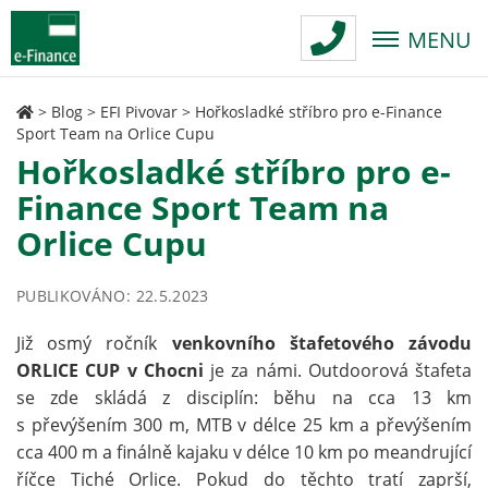
MENU
>
Blog
>
EFI Pivovar
>
Hořkosladké stříbro pro e-Finance
Sport Team na Orlice Cupu
Hořkosladké stříbro pro e-
Finance Sport Team na
Orlice Cupu
PUBLIKOVÁNO: 22.5.2023
Již osmý ročník
venkovního štafetového závodu
ORLICE CUP v Chocni
je za námi. Outdoorová štafeta
se zde skládá z disciplín: běhu na cca 13 km
s převýšením 300 m, MTB v délce 25 km a převýšením
cca 400 m a finálně kajaku v délce 10 km po meandrující
říčce Tiché Orlice. Pokud do těchto tratí zaprší,