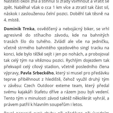
Naštěstí okolí zná a stihnul si zrady všimnout a vrátit se
zpět. Naběhal však o cca 1 km více a ztratil tak část sil,
náskok i zaslouženou čelní pozici. Doběhl tak těsně na
4. místě.
Dominik Trnka
, osvědčený a nebojácný biker, se vrhl
agresivně do stíhacího závodu, kde na bahnitých
trasách šlo do tuhého. Zvládl ale vše na jedničku,
včetně strmého bahnitého sjezdového singl tracku na
konci, kde bylo těžké sejít i jen po nohách, a probojoval
tak celý tým na vítěznou pozici. Rychlým dojezdem tak
překvapil celý cílový stadion, včetně posledního člena
výpravy,
Pavla Srbeckého
, který si musel pro předávku
teprve přiběhnout z hlediště, čehož využil druhý tým
v závěsu: Czech Outdoor exteme team, který předal
svému kajakáři štafetu dříve a rázem jsou byli vedení.
Tento tým v minulosti závod taktéž několikrát vyhrál, a
právem patřil k hlavním soupeřům i letos.