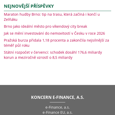
NEJNOVĚJŠÍ PŘÍSPĚVKY
Maraton hudby Brno: tip na trasu, která začíná i končí u
Zelňáku
Brno jako ideální město pro víkendový city break
Jak se mění investování do nemovitostí v Česku v roce 2026
Pražská burza přidala 1,18 procenta a zakončila nejsilnější za
téměř půl roku
Státní rozpočet v červenci: schodek dosáhl 176,6 miliardy
korun a meziročně vzrostl o 8,5 miliardy
KONCERN E-FINANCE, A.S.
e-Finance, a.s.
e-Finance EU, a.s.