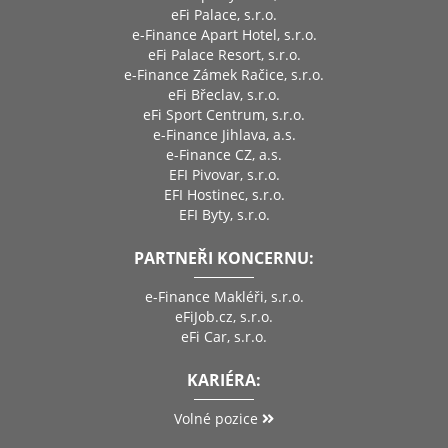
eFi Palace, s.r.o.
e-Finance Apart Hotel, s.r.o.
eFi Palace Resort, s.r.o.
e-Finance Zámek Račice, s.r.o.
eFi Břeclav, s.r.o.
eFi Sport Centrum, s.r.o.
e-Finance Jihlava, a.s.
e-Finance CZ, a.s.
EFI Pivovar, s.r.o.
EFI Hostinec, s.r.o.
EFI Byty, s.r.o.
PARTNEŘI KONCERNU:
e-Finance Makléři, s.r.o.
eFiJob.cz, s.r.o.
eFi Car, s.r.o.
KARIÉRA:
Volné pozice