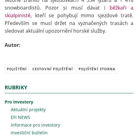
sezóně zranilo na sjezdovkách 4 334 lyžařů a 1 418
snowboardistů. Pozor si musí dávat i
běžkaři a
skialpinisté
, kteří se pohybují mimo sjezdové tratě.
Především se musí držet na vyznačených trasách a
sledovat aktuální upozornění horské služby.
Autor:
POJIŠTĚNÍ
CESTOVNÍ POJIŠTĚNÍ
POJIŠTĚNÍ STORNA
RUBRIKY
Pro investory
Aktuální projekty
EFI NEWS
Informace pro investory
Investiční bulletin