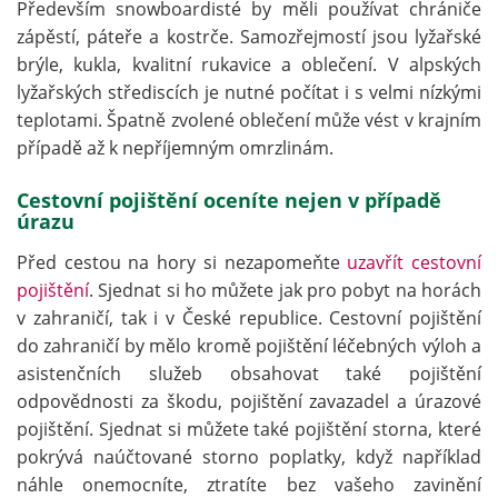
Především snowboardisté by měli používat chrániče
zápěstí, páteře a kostrče. Samozřejmostí jsou lyžařské
brýle, kukla, kvalitní rukavice a oblečení. V alpských
lyžařských střediscích je nutné počítat i s velmi nízkými
teplotami. Špatně zvolené oblečení může vést v krajním
případě až k nepříjemným omrzlinám.
Cestovní pojištění oceníte nejen v případě
úrazu
Před cestou na hory si nezapomeňte
uzavřít cestovní
pojištění
. Sjednat si ho můžete jak pro pobyt na horách
v zahraničí, tak i v České republice. Cestovní pojištění
do zahraničí by mělo kromě pojištění léčebných výloh a
asistenčních služeb obsahovat také pojištění
odpovědnosti za škodu, pojištění zavazadel a úrazové
pojištění. Sjednat si můžete také pojištění storna, které
pokrývá naúčtované storno poplatky, když například
náhle onemocníte, ztratíte bez vašeho zavinění