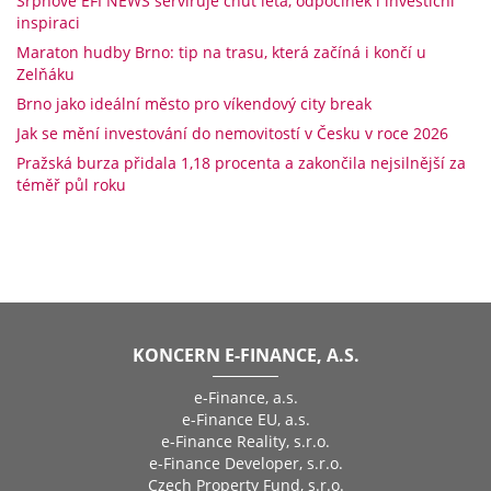
Srpnové EFI NEWS servíruje chuť léta, odpočinek i investiční
inspiraci
Maraton hudby Brno: tip na trasu, která začíná i končí u
Zelňáku
Brno jako ideální město pro víkendový city break
Jak se mění investování do nemovitostí v Česku v roce 2026
Pražská burza přidala 1,18 procenta a zakončila nejsilnější za
téměř půl roku
KONCERN E-FINANCE, A.S.
e-Finance, a.s.
e-Finance EU, a.s.
e-Finance Reality, s.r.o.
e-Finance Developer, s.r.o.
Czech Property Fund, s.r.o.