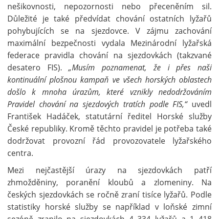
nešikovnosti, nepozornosti nebo přeceněním sil.
Důležité je také předvídat chování ostatních lyžařů
pohybujících se na sjezdovce. V zájmu zachování
maximální bezpečnosti vydala Mezinárodní lyžařská
federace pravidla chování na sjezdovkách (takzvané
desatero FIS).
„Musím poznamenat, že i přes naši
kontinuální plošnou kampaň ve všech horských oblastech
došlo k mnoha úrazům, které vznikly nedodržováním
Pravidel chování na sjezdových tratích podle FIS,“
uvedl
František Hadáček, statutární ředitel Horské služby
České republiky. Kromě těchto pravidel je potřeba také
dodržovat provozní řád provozovatele lyžařského
centra.
Mezi nejčastější úrazy na sjezdovkách patří
zhmožděniny, poranění kloubů a zlomeniny. Na
českých sjezdovkách se ročně zraní tisíce lyžařů. Podle
statistiky horské služby se například v loňské zimní