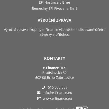
EFI Hostince v Brně
Řemeslný EFI Pivovar v Brně
VÝROČNÍ ZPRÁVA
Výroční zpráva skupiny e-Finance včetně konsolidované účetní
závěrky s přílohou
KONTAKTY
e-Finance, a.s.
Bratislavská 52
602 00 Brno-Zábrdovice
515 555 555
info@e-finance.eu
www.e-finance.eu