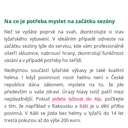
Na co je potřeba myslet na začátku sezóny
Než se vydáte poprvé na svah, zkontrolujte si stav
lyžařského vybavení. V ideálním případě odneste na
začátku sezóny lyže do servisu, kde vám profesionálně
ošetří skluznice, nabrousí hrany, zkontrolují funkčnost
vázání a v případě potřeby ho seřídí.
Nezbytnou součástí lyžařské výbavy je také kvalitní
helma. I když povinnost nosit helmu není v České
republice dána zákonem, myslete na to, že jde
především o vaše zdraví. Úrazy hlavy totiž patří mezi
nejzávažnější. Pokud
jedete lyžovat do Alp
, počítejte
s tím, že například v Rakousku a
Itálii
je u dětí přilba
povinná. V Itálii se jízda bez helmy u lyžařů do 14 let
trestá pokutou až do výše 200 euro.