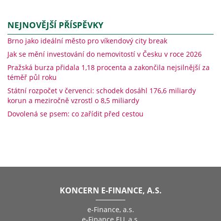
NEJNOVĚJŠÍ PŘÍSPĚVKY
Brno jako ideální město pro víkendový city break
Jak se mění investování do nemovitostí v Česku v roce 2026
Pražská burza přidala 1,18 procenta a zakončila nejsilnější za
téměř půl roku
Státní rozpočet v červenci: schodek dosáhl 176,6 miliardy
korun a meziročně vzrostl o 8,5 miliardy
Dovolená se psem: co zařídit před cestou
KONCERN E-FINANCE, A.S.
e-Finance, a.s.
e-Finance EU, a.s.