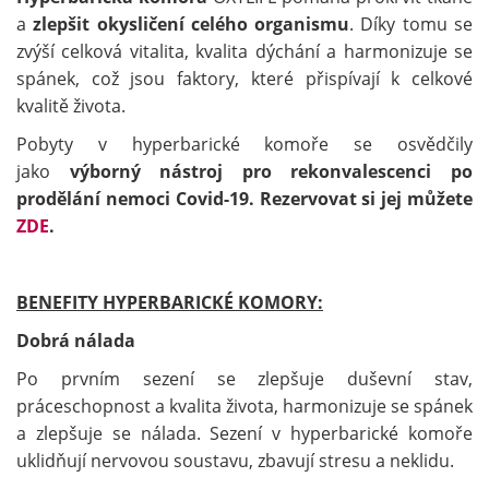
a
zlepšit okysličení celého organismu
. Díky tomu se
zvýší celková vitalita, kvalita dýchání a harmonizuje se
spánek, což jsou faktory, které přispívají k celkové
kvalitě života.
Pobyty v hyperbarické komoře se osvědčily
jako
výborný nástroj pro rekonvalescenci po
prodělání nemoci Covid-19. Rezervovat si jej můžete
ZDE
.
BENEFITY HYPERBARICKÉ KOMORY:
Dobrá nálada
Po prvním sezení se zlepšuje duševní stav,
práceschopnost a kvalita života, harmonizuje se spánek
a zlepšuje se nálada. Sezení v hyperbarické komoře
uklidňují nervovou soustavu, zbavují stresu a neklidu.