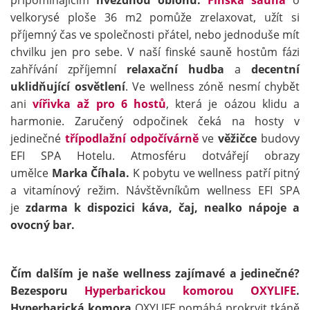
připomínajícím
hvězdnou oblohu.
Finská sauna
o
velkorysé ploše 36 m2 pomůže zrelaxovat, užít si
příjemný čas ve společnosti přátel, nebo jednoduše mít
chvilku jen pro sebe. V naší finské sauně hostům fázi
zahřívání zpříjemní
relaxační hudba
a
decentní
uklidňující osvětlení
. Ve wellness zóně nesmí chybět
ani
vířivka až pro 6 hostů
, která je oázou klidu a
harmonie. Zaručený odpočinek čeká na hosty v
jedinečné
třípodlažní odpočívárně
ve
věžičce
budovy
EFI SPA Hotelu. Atmosféru dotvářejí obrazy
umělce
Marka Číhala.
K pobytu ve wellness patří pitný
a vitamínový režim. Návštěvníkům wellness EFI SPA
je
zdarma k dispozici káva, čaj, nealko nápoje a
ovocný bar.
Čím dalším je naše wellness zajímavé a jedinečné?
Bezesporu
Hyperbarickou komorou OXYLIFE
.
Hyperbarická komora
OXYLIFE pomáhá prokrvit tkáně