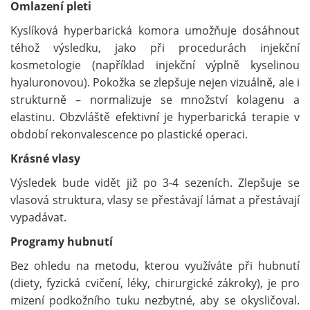
Omlazení pleti
Kyslíková hyperbarická komora umožňuje dosáhnout
téhož výsledku, jako při procedurách injekční
kosmetologie (například injekční výplně kyselinou
hyaluronovou). Pokožka se zlepšuje nejen vizuálně, ale i
strukturně – normalizuje se množství kolagenu a
elastinu. Obzvláště efektivní je hyperbarická terapie v
období rekonvalescence po plastické operaci.
Krásné vlasy
Výsledek bude vidět již po 3-4 sezeních. Zlepšuje se
vlasová struktura, vlasy se přestávají lámat a přestávají
vypadávat.
Programy hubnutí
Bez ohledu na metodu, kterou využíváte při hubnutí
(diety, fyzická cvičení, léky, chirurgické zákroky), je pro
mizení podkožního tuku nezbytné, aby se okysličoval.