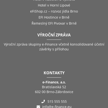
Hotel v Horní Lipové
eFiShop.cz – rozvoz jídla Brno
EFI Hostince v Brně
Řemeslný EFI Pivovar v Brně
VÝROČNÍ ZPRÁVA
Výroční zpráva skupiny e-Finance včetně konsolidované účetní
závěrky s přílohou
KONTAKTY
e-Finance, a.s.
Bratislavská 52
602 00 Brno-Zábrdovice
515 555 555
info@e-finance.eu