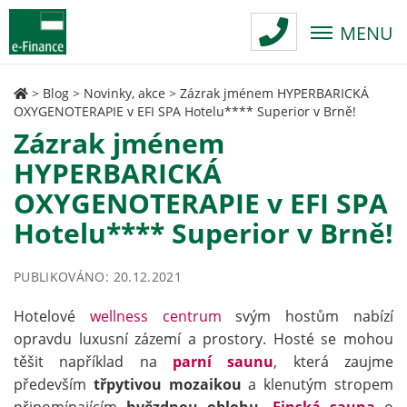
MENU
>
Blog
>
Novinky, akce
>
Zázrak jménem HYPERBARICKÁ
OXYGENOTERAPIE v EFI SPA Hotelu**** Superior v Brně!
Zázrak jménem
HYPERBARICKÁ
OXYGENOTERAPIE v EFI SPA
Hotelu**** Superior v Brně!
PUBLIKOVÁNO: 20.12.2021
Hotelové
wellness centrum
svým hostům nabízí
opravdu luxusní zázemí a prostory. Hosté se mohou
těšit například na
parní saunu
, která zaujme
především
třpytivou mozaikou
a klenutým stropem