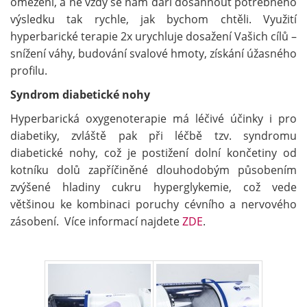
omezení, a ne vždy se nám daří dosáhnout potřebného
výsledku tak rychle, jak bychom chtěli. Využití
hyperbarické terapie 2x urychluje dosažení Vašich cílů –
snížení váhy, budování svalové hmoty, získání úžasného
profilu.
Syndrom diabetické nohy
Hyperbarická oxygenoterapie má léčivé účinky i pro
diabetiky, zvláště pak při léčbě tzv. syndromu
diabetické nohy, což je postižení dolní končetiny od
kotníku dolů zapříčiněné dlouhodobým působením
zvýšené hladiny cukru hyperglykemie, což vede
většinou ke kombinaci poruchy cévního a nervového
zásobení. Více informací najdete
ZDE
.