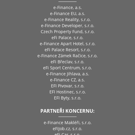
e-Finance, a.s.
e-Finance EU, a.s.
e-Finance Reality, s.r.o.
e-Finance Developer, s.r.o.
Czech Property Fund, s.r.o.
eFi Palace, s.r.o.
e-Finance Apart Hotel, s.r.o.
eFi Palace Resort, s.r.o.
e-Finance Zámek Račice, s.r.o.
eFi Břeclav, s.r.o.
eFi Sport Centrum, s.r.o.
e-Finance Jihlava, a.s.
e-Finance CZ, a.s.
EFI Pivovar, s.r.o.
EFI Hostinec, s.r.o.
EFI Byty, s.r.o.
PARTNEŘI KONCERNU:
e-Finance Makléři, s.r.o.
eFiJob.cz, s.r.o.
eFi Car, s.r.o.