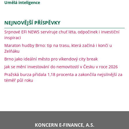
Umělá inteligence
NEJNOVĚJŠÍ PŘÍSPĚVKY
Srpnové EFI NEWS servíruje chuť léta, odpočinek i investiční
inspiraci
Maraton hudby Brno: tip na trasu, která začíná i končí u
Zelňáku
Brno jako ideální město pro víkendový city break
Jak se mění investování do nemovitostí v Česku v roce 2026
Pražská burza přidala 1,18 procenta a zakončila nejsilnější za
téměř půl roku
KONCERN E-FINANCE, A.S.