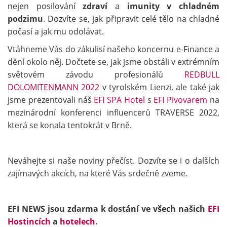
nejen posilování
zdraví
a
imunity v chladném
podzimu
. Dozvíte se, jak připravit celé tělo na chladné
počasí a jak mu odolávat.
Vtáhneme Vás do zákulisí našeho koncernu e-Finance a
dění okolo něj. Dočtete se, jak jsme obstáli v extrémním
světovém závodu profesionálů
REDBULL
DOLOMITENMANN 2022
v tyrolském Lienzi, ale také jak
jsme prezentovali náš
EFI SPA Hotel
s
EFI Pivovarem
na
mezinárodní konferenci influencerů TRAVERSE 2022,
která se konala tentokrát v Brně.
Neváhejte si naše noviny přečíst. Dozvíte se i o dalších
zajímavých akcích, na které Vás srdečně zveme.
EFI NEWS jsou zdarma k dostání ve všech našich
EFI
Hostincích
a
hotelech
.