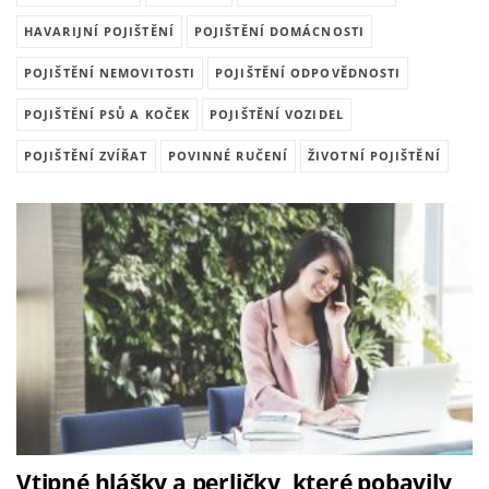
HAVARIJNÍ POJIŠTĚNÍ
POJIŠTĚNÍ DOMÁCNOSTI
POJIŠTĚNÍ NEMOVITOSTI
POJIŠTĚNÍ ODPOVĚDNOSTI
POJIŠTĚNÍ PSŮ A KOČEK
POJIŠTĚNÍ VOZIDEL
POJIŠTĚNÍ ZVÍŘAT
POVINNÉ RUČENÍ
ŽIVOTNÍ POJIŠTĚNÍ
Vtipné hlášky a perličky, které pobavily