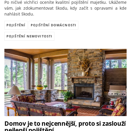
Po ničivé vichřici oceníte kvalitní pojištění majetku. Ukážeme
vám, jak zdokumentovat škodu, kdy začít s opravami a kde
nahlásit škodu.
POJIŠTĚNÍ
POJIŠTĚNÍ DOMÁCNOSTI
POJIŠTĚNÍ NEMOVITOSTI
Domov je to nejcennější, proto si zaslouží
nejlepší pojištění