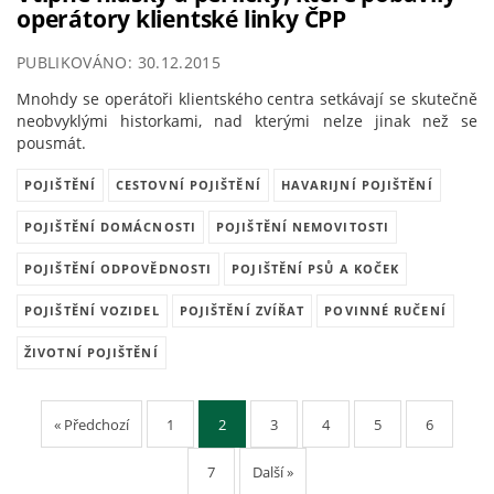
operátory klientské linky ČPP
PUBLIKOVÁNO: 30.12.2015
Mnohdy se operátoři klientského centra setkávají se skutečně
neobvyklými historkami, nad kterými nelze jinak než se
pousmát.
POJIŠTĚNÍ
CESTOVNÍ POJIŠTĚNÍ
HAVARIJNÍ POJIŠTĚNÍ
POJIŠTĚNÍ DOMÁCNOSTI
POJIŠTĚNÍ NEMOVITOSTI
POJIŠTĚNÍ ODPOVĚDNOSTI
POJIŠTĚNÍ PSŮ A KOČEK
POJIŠTĚNÍ VOZIDEL
POJIŠTĚNÍ ZVÍŘAT
POVINNÉ RUČENÍ
ŽIVOTNÍ POJIŠTĚNÍ
« Předchozí
1
2
3
4
5
6
7
Další »