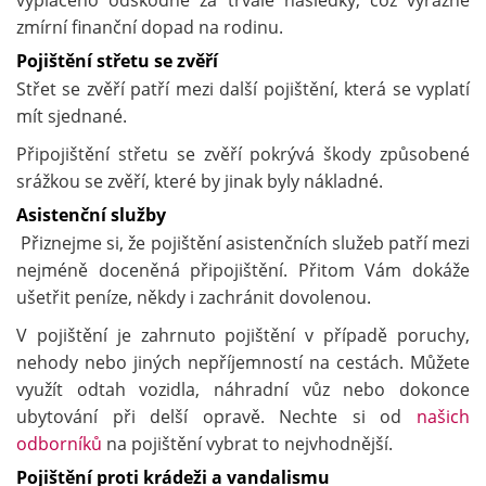
vyplaceno odškodné za trvalé následky, což výrazně
zmírní finanční dopad na rodinu.
Pojištění střetu se zvěří
Střet se zvěří patří mezi další pojištění, která se vyplatí
mít sjednané.
Připojištění střetu se zvěří pokrývá škody způsobené
srážkou se zvěří, které by jinak byly nákladné.
Asistenční služby
Přiznejme si, že pojištění asistenčních služeb patří mezi
nejméně doceněná připojištění. Přitom Vám dokáže
ušetřit peníze, někdy i zachránit dovolenou.
V pojištění je zahrnuto pojištění v případě poruchy,
nehody nebo jiných nepříjemností na cestách. Můžete
využít odtah vozidla, náhradní vůz nebo dokonce
ubytování při delší opravě. Nechte si od
našich
odborníků
na pojištění vybrat to nejvhodnější.
Pojištění proti krádeži a vandalismu