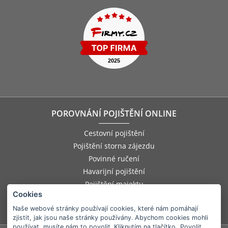
POROVNÁNÍ POJIŠTĚNÍ ONLINE
Cestovní pojištění
Pojištění storna zájezdu
Povinné ručení
Havarijní pojištění
Pojištění majektu
Cookies
Pojištění odpovědnosti zaměstnance
Pojištění asistenčních služeb
Naše webové stránky používají cookies, které nám pomáhají
zjistit, jak jsou naše stránky používány. Abychom cookies mohli
používat, musíte nám to povolit. Kliknutím na tlačítko „Povolit