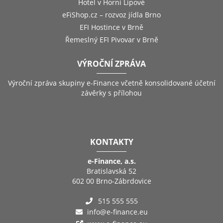
Hotel v Horní Lipové
eFiShop.cz – rozvoz jídla Brno
EFI Hostince v Brně
Řemeslný EFI Pivovar v Brně
VÝROČNÍ ZPRÁVA
Výroční zpráva skupiny e-Finance včetně konsolidované účetní
závěrky s přílohou
KONTAKTY
e-Finance, a.s.
Bratislavská 52
602 00 Brno-Zábrdovice
515 555 555
info@e-finance.eu