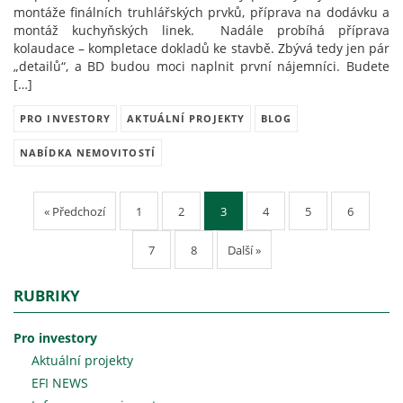
montáže finálních truhlářských prvků, příprava na dodávku a
montáž kuchyňských linek. Nadále probíhá příprava
kolaudace – kompletace dokladů ke stavbě. Zbývá tedy jen pár
„detailů“, a BD budou moci naplnit první nájemníci. Budete
[…]
PRO INVESTORY
AKTUÁLNÍ PROJEKTY
BLOG
NABÍDKA NEMOVITOSTÍ
« Předchozí
1
2
3
4
5
6
7
8
Další »
RUBRIKY
Pro investory
Aktuální projekty
EFI NEWS