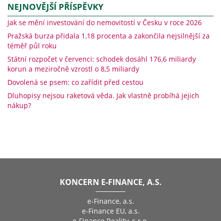
NEJNOVĚJŠÍ PŘÍSPĚVKY
Jak se mění investování do nemovitostí v Česku v roce 2026
Pražská burza přidala 1,18 procenta a zakončila nejsilnější za
téměř půl roku
Státní rozpočet v červenci: schodek dosáhl 176,6 miliardy
korun a meziročně vzrostl o 8,5 miliardy
Dovolená se psem: co zařídit před cestou
Dluhopisy nejsou raketová věda. Jak vlastně probíhá jejich
nákup?
KONCERN E-FINANCE, A.S.
e-Finance, a.s.
e-Finance EU, a.s.
e-Finance Reality, s.r.o.