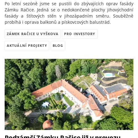
Po letní sezóně jsme se pustili do zbývajících oprav fasády
Zámku Račice. Jedná se o nedokončené plochy jihovýchodní
fasády a štítových stěn v jihozápadním směru. Souběžně
probíhá i oprava balkonů a pískovcových balustrád.
ZÁMEK RAČICE U VYŠKOVA
PRO INVESTORY
AKTUÁLNÍ PROJEKTY
BLOG
Podzámčí Zámku Račice již v provozu