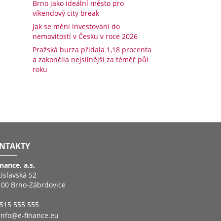
Brno jako ideální město pro
víkendový city break
Jak se mění investování do
nemovitostí v Česku v roce 2026
Pražská burza přidala 1,18 procenta
a zakončila nejsilnější za téměř půl
roku
NTAKTY
inance, a.s.
tislavská 52
 00 Brno-Zábrdovice
515 555 555
info@e-finance.eu