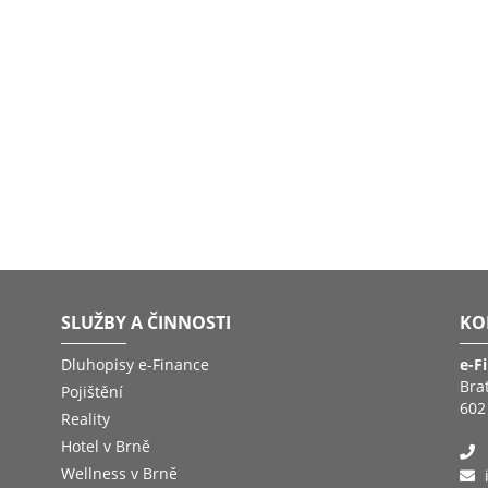
SLUŽBY A ČINNOSTI
KO
Dluhopisy e-Finance
e-F
Bra
Pojištění
602
Reality
Hotel v Brně
Wellness v Brně