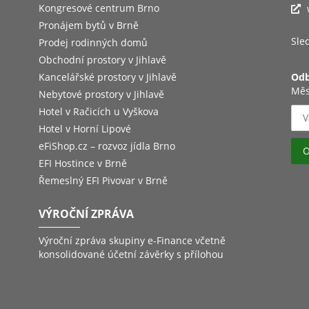
Kongresové centrum Brno
Pronájem bytů v Brně
Sled
Prodej rodinných domů
Obchodní prostory v Jihlavě
Kancelářské prostory v Jihlavě
Odb
Měs
Nebytové prostory v Jihlavě
Hotel v Račicích u Vyškova
Hotel v Horní Lipové
eFiShop.cz – rozvoz jídla Brno
EFI Hostince v Brně
Řemeslný EFI Pivovar v Brně
VÝROČNÍ ZPRÁVA
Výroční zpráva skupiny e-Finance včetně
konsolidované účetní závěrky s přílohou