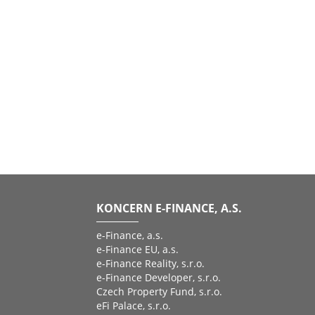
KONCERN E-FINANCE, A.S.
e-Finance, a.s.
e-Finance EU, a.s.
e-Finance Reality, s.r.o.
e-Finance Developer, s.r.o.
Czech Property Fund, s.r.o.
eFi Palace, s.r.o.