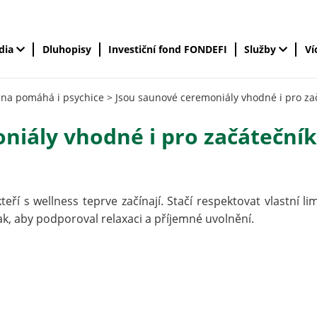
édia
Dluhopisy
Investiční fond FONDEFI
Služby
Ví
auna pomáhá i psychice
>
Jsou saunové ceremoniály vhodné i pro za
niály vhodné i pro začátečník
eří s wellness teprve začínají. Stačí respektovat vlastní lim
tak, aby podporoval relaxaci a příjemné uvolnění.