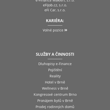
e-Finance Makléři, s.r.o.
eFiJob.cz, s.r.o.
eFi Car, s.r.o.
KARIÉRA:
Volné pozice
SLUŽBY A ČINNOSTI
Dluhopisy e-Finance
Pojištění
Reality
Hotel v Brně
Wellness v Brně
Kongresové centrum Brno
Pronájem bytů v Brně
Prodej rodinných domů