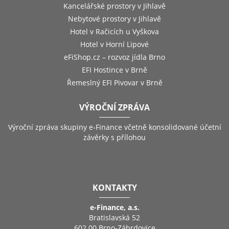
Kancelářské prostory v Jihlavě
Nebytové prostory v Jihlavě
Hotel v Račicích u Vyškova
Hotel v Horní Lipové
eFiShop.cz – rozvoz jídla Brno
EFI Hostince v Brně
Řemeslný EFI Pivovar v Brně
VÝROČNÍ ZPRÁVA
Výroční zpráva skupiny e-Finance včetně konsolidované účetní
závěrky s přílohou
KONTAKTY
e-Finance, a.s.
Bratislavská 52
602 00 Brno-Zábrdovice