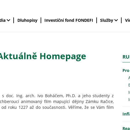
édia
Dluhopisy
Investiční fond FONDEFI
Služby
Ví
 Aktuálně Homepage
RU
Pro
ci s doc. Ing. arch. Ivo Boháčem, Ph.D. a jeho studenty z
dechberoucí animovaný film mapující dějiny Zámku Račice,
 od roku 1227 až do současnosti. Věříme, že se Vám film
Inf
Rea