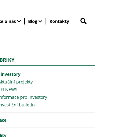
ce o nás
Blog
Kontakty
BRIKY
 investory
Aktuální projekty
EFI NEWS
Informace pro investory
Investiční bulletin
lace
lity