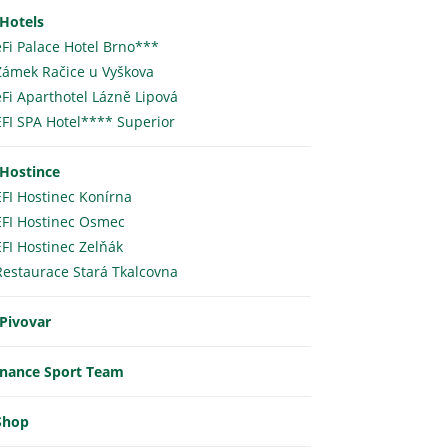
 Hotels
eFi Palace Hotel Brno***
Zámek Račice u Vyškova
eFi Aparthotel Lázně Lipová
EFI SPA Hotel**** Superior
 Hostince
EFI Hostinec Konírna
EFI Hostinec Osmec
EFI Hostinec Zelňák
Restaurace Stará Tkalcovna
 Pivovar
inance Sport Team
Shop