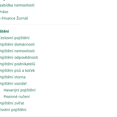
Nabídka nemovitostí
Právo
e-Finance Žurnál
ištění
Cestovní pojištění
Pojištění domácnosti
Pojištění nemovitosti
Pojištění odpovědnosti
Pojištění podnikatelů
Pojištění psů a koček
Pojištění storna
Pojištění vozidel
Havarijní pojištění
Povinné ručení
Pojištění zvířat
Životní pojištění