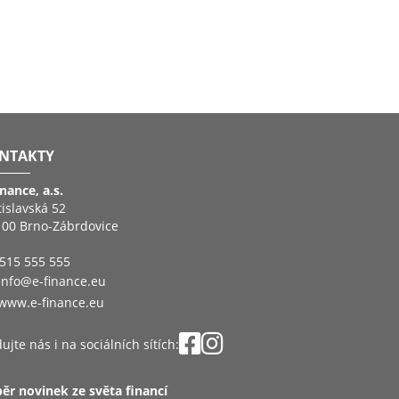
NTAKTY
inance, a.s.
tislavská 52
 00 Brno-Zábrdovice
515 555 555
info@e-finance.eu
www.e-finance.eu
ujte nás i na sociálních sítích:
ěr novinek ze světa financí