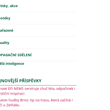
inky, akce
otéky
ařazené
uality
OPAGAČNÍ SDĚLENÍ
lá inteligence
JNOVĚJŠÍ PŘÍSPĚVKY
nové EFI NEWS servíruje chuť léta, odpočinek i
stiční inspiraci
aton hudby Brno: tip na trasu, která začíná i
čí u Zelňáku