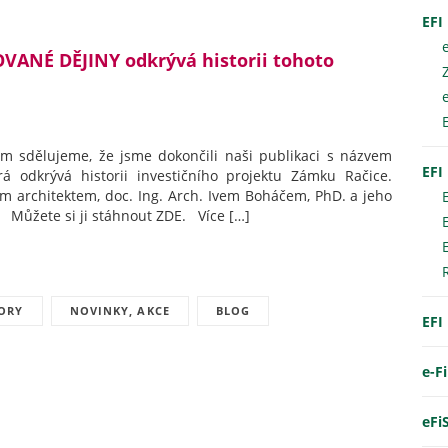
EFI
VANÉ DĚJINY odkrývá historii tohoto
Vám sdělujeme, že jsme dokončili naši publikaci s názvem
EFI
odkrývá historii investičního projektu Zámku Račice.
m architektem, doc. Ing. Arch. Ivem Boháčem, PhD. a jeho
. Můžete si ji stáhnout ZDE. Více […]
TORY
NOVINKY, AKCE
BLOG
EFI
e-F
eFi