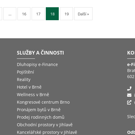
…
16
17
18
19
Další »
SLUŽBY A ČINNOSTI
KO
Dluhopisy e-Finance
e-F
Bra
Pojištění
602
Reality
Hotel v Brně
Wellness v Brně
Kongresové centrum Brno
Pronájem bytů v Brně
Sled
Prodej rodinných domů
Obchodní prostory v Jihlavě
Kancelářské prostory v Jihlavě
Odb