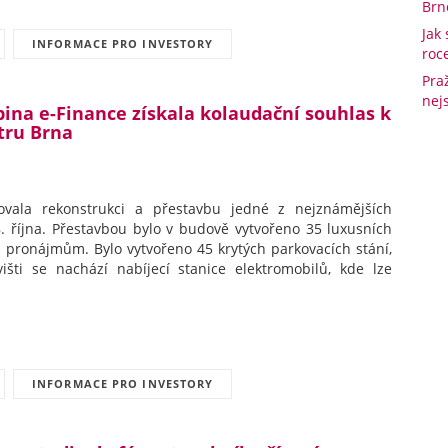
Brn
Jak
INFORMACE PRO INVESTORY
roc
Pra
nej
ina e-Finance získala kolaudační souhlas k
tru Brna
ovala rekonstrukci a přestavbu jedné z nejznámějších
. října. Přestavbou bylo v budově vytvořeno 35 luxusních
pronájmům. Bylo vytvořeno 45 krytých parkovacích stání,
išti se nachází nabíjecí stanice elektromobilů, kde lze
INFORMACE PRO INVESTORY