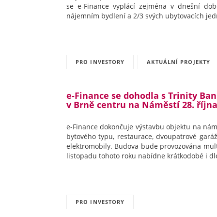
se e-Finance vyplácí zejména v dnešní době
nájemním bydlení a 2/3 svých ubytovacích jedn
PRO INVESTORY
AKTUÁLNÍ PROJEKTY
e-Finance se dohodla s Trinity Ba
v Brně centru na Náměstí 28. říjn
e-Finance dokončuje výstavbu objektu na náměs
bytového typu, restaurace, dvoupatrové garáž
elektromobily. Budova bude provozována multi
listopadu tohoto roku nabídne krátkodobé i d
PRO INVESTORY