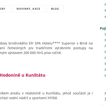
TORY
NOVINKY, AKCE
BLOG
Poj
 budovy brněnského EFI SPA Hotelu**** Superior v Brně na
ření řemeslných piv tradičními výrobními postupy na
ným výstavem 200 000 litrů piva ročně.
v Hodoníně u Kunštátu
tníkem areálu v Hodoníně u Kunštátu, jehož součástí je i
achází vodní nádrž a sportovní hřiště.