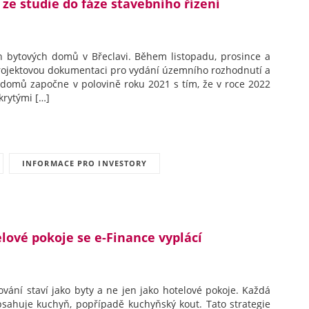
 ze studie do fáze stavebního řízení
ch bytových domů v Břeclavi. Během listopadu, prosince a
projektovou dokumentaci pro vydání územního rozhodnutí a
 domů započne v polovině roku 2021 s tím, že v roce 2022
krytými […]
INFORMACE PRO INVESTORY
elové pokoje se e-Finance vyplácí
ování staví jako byty a ne jen jako hotelové pokoje. Každá
obsahuje kuchyň, popřípadě kuchyňský kout. Tato strategie