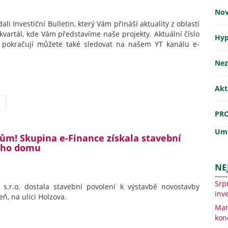
Nov
li Investiční Bulletin, který Vám přináší aktuality z oblastí
 kvartál, kde Vám představíme naše projekty. Aktuální číslo
Hyp
pokračují můžete také sledovat na našem YT kanálu e-
Nez
Akt
PR
Umě
dům! Skupina e-Finance získala stavební
vého domu
NE
Srp
 s.r.o. dostala stavební povolení k výstavbě novostavby
inve
ň, na ulici Holzova.
Mar
kon