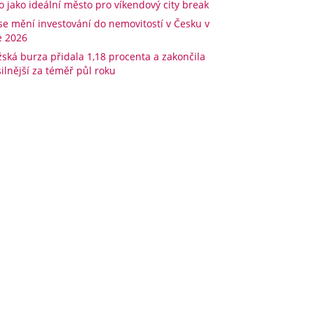
o jako ideální město pro víkendový city break
 se mění investování do nemovitostí v Česku v
e 2026
žská burza přidala 1,18 procenta a zakončila
silnější za téměř půl roku