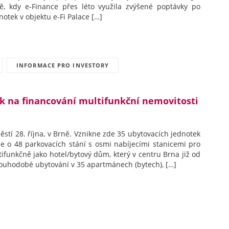
, kdy e-Finance přes léto využila zvýšené poptávky po
otek v objektu e-Fi Palace […]
INFORMACE PRO INVESTORY
nk na financování multifunkční nemovitosti
a
tí 28. října, v Brně. Vznikne zde 35 ubytovacích jednotek
e o 48 parkovacích stání s osmi nabíjecími stanicemi pro
funkčně jako hotel/bytový dům, který v centru Brna již od
louhodobé ubytování v 35 apartmánech (bytech), […]