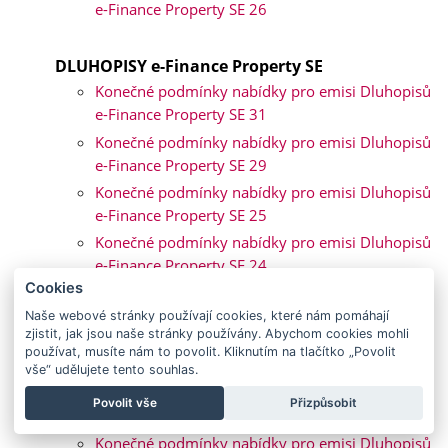
e-Finance Property SE 26
DLUHOPISY e-Finance Property SE
Konečné podmínky nabídky pro emisi Dluhopisů
e-Finance Property SE 31
Konečné podmínky nabídky pro emisi Dluhopisů
e-Finance Property SE 29
Konečné podmínky nabídky pro emisi Dluhopisů
e-Finance Property SE 25
Konečné podmínky nabídky pro emisi Dluhopisů
e-Finance Property SE 24
Cookies
Konečné podmínky nabídky pro emisi Dluhopisů
e-Finance Property SE 23
Naše webové stránky používají cookies, které nám pomáhají
zjistit, jak jsou naše stránky používány. Abychom cookies mohli
Konečné podmínky nabídky pro emisi Dluhopisů
používat, musíte nám to povolit. Kliknutím na tlačítko „Povolit
e-Finance Property SE 22
vše“ udělujete tento souhlas.
Konečné podmínky nabídky pro emisi Dluhopisů
Povolit vše
Přizpůsobit
e-Finance Property SE 21
Konečné podmínky nabídky pro emisi Dluhopisů