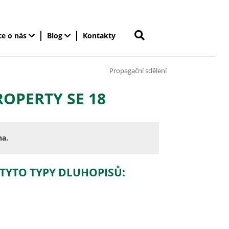
ce o nás
Blog
Kontakty
Propagační sdělení
OPERTY SE 18
na.
 TYTO TYPY DLUHOPISŮ: