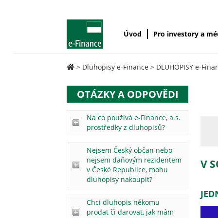
Úvod
Pro investory a m
>
Dluhopisy e-Finance
>
DLUHOPISY e-Finan
OTÁZKY A ODPOVĚDI
Na co používá e-Finance, a.s.
prostředky z dluhopisů?
Nejsem Český občan nebo
nejsem daňovým rezidentem
V S
v České Republice, mohu
dluhopisy nakoupit?
JED
Chci dluhopis někomu
prodat či darovat, jak mám