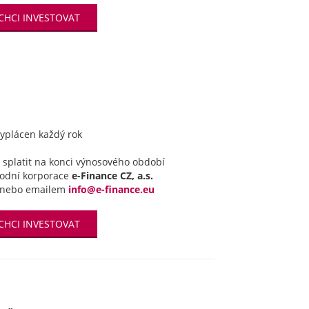
CHCI INVESTOVAT
vyplácen každý rok
splatit na konci výnosového období
hodní korporace
e-Finance CZ, a.s.
nebo emailem
info@e-finance.eu
CHCI INVESTOVAT