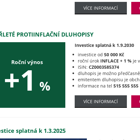
VÍCE INFORMACÍ
ŘLETÉ PROTIINFLAČNÍ DLUHOPISY
Investice splatná k 1.9.2030
investice od
50 000 Kč
roční úrok
INFLACE + 1 %
je 
Roční výnos
+1
ISIN:
CZ0003585374
dluhopis je možno předčasně 
emitentem dluhopisu je obc
%
informace na tel
515 555 555
VÍCE INFORMACÍ
stice splatná k 1.3.2025