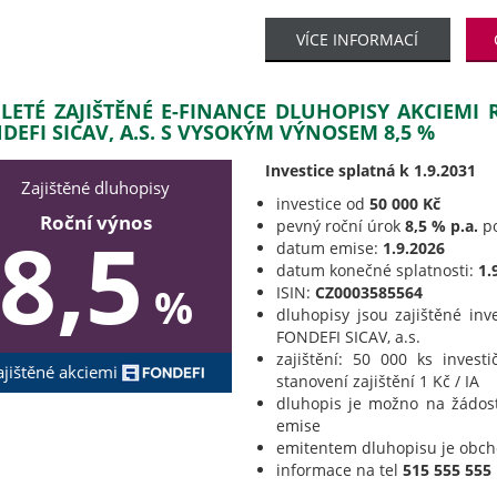
VÍCE INFORMACÍ
ILETÉ ZAJIŠTĚNÉ E-FINANCE DLUHOPISY AKCIEMI
DEFI SICAV, A.S. S VYSOKÝM VÝNOSEM 8,5 %
Investice splatná k 1.9.2031
Zajištěné dluhopisy
investice od
50 000 Kč
Roční výnos
pevný roční úrok
8,5 % p.a.
po
8,5
datum emise:
1.9.2026
datum konečné splatnosti:
1.
%
ISIN:
CZ0003585564
dluhopisy jsou zajištěné inv
FONDEFI SICAV, a.s.
zajištění: 50 000 ks invest
ajištěné akciemi
stanovení zajištění 1 Kč / IA
dluhopis je možno na žádos
emise
emitentem dluhopisu je obc
informace na tel
515 555 555