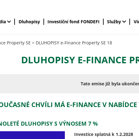
édia
Dluhopisy
Investiční fond FONDEFI
Služby
Ví
ce Property SE
>
DLUHOPISY e-Finance Property SE 18
DLUHOPISY E-FINANCE PR
Tato emise již byla ukonče
OUČASNÉ CHVÍLI MÁ E-FINANCE V NABÍDCE
NOLETÉ DLUHOPISY S VÝNOSEM 7 %
Investice splatná k 1.2.2028