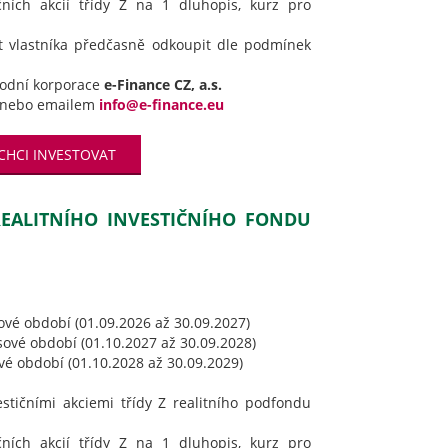
ičních akcií třídy Z na 1 dluhopis, kurz pro
t vlastníka předčasně odkoupit dle podmínek
hodní korporace
e-Finance CZ, a.s.
nebo emailem
info@e-finance.eu
CHCI INVESTOVAT
 REALITNÍHO INVESTIČNÍHO FONDU
ové období (01.09.2026 až 30.09.2027)
sové období (01.10.2027 až 30.09.2028)
ové období (01.10.2028 až 30.09.2029)
estičními akciemi třídy Z realitního podfondu
ičních akcií třídy Z na 1 dluhopis, kurz pro