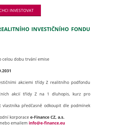
CHCI INVESTOVAT
 REALITNÍHO INVESTIČNÍHO FONDU
 celou dobu trvání emise
9.2031
estičními akciemi třídy Z realitního podfondu
ičních akcií třídy Z na 1 dluhopis, kurz pro
t vlastníka předčasně odkoupit dle podmínek
hodní korporace
e-Finance CZ, a.s.
nebo emailem
info@e-finance.eu