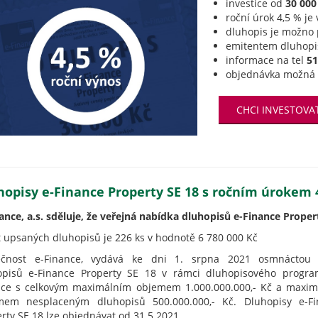
investice od
30 000
roční úrok 4,5 % je
dluhopis je možno 
emitentem dluhopi
informace na tel
51
objednávka možná 
CHCI INVESTOVA
hopisy e-Finance Property SE 18 s ročním úrokem 
ance, a.s. sděluje, že veřejná nabídka dluhopisů e-Finance Prope
 upsaných dluhopisů je 226 ks v hodnotě 6 780 000 Kč
ečnost e-Finance, vydává ke dni 1. srpna 2021 osmnáctou 
opisů e-Finance Property SE 18 v rámci dluhopisového progra
nce s celkovým maximálním objemem 1.000.000.000,- Kč a maxi
mem nesplaceným dluhopisů 500.000.000,- Kč. Dluhopisy e-Fi
rty SE 18 lze objednávat od 31.5.2021.