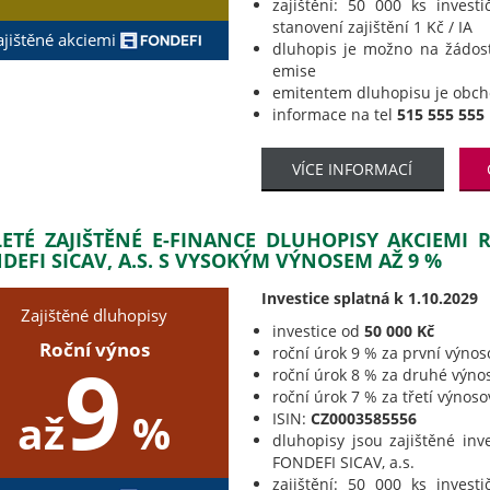
zajištění: 50 000 ks invest
stanovení zajištění 1 Kč / IA
ajištěné akciemi
dluhopis je možno na žádos
emise
emitentem dluhopisu je obc
informace na tel
515 555 555
VÍCE INFORMACÍ
LETÉ ZAJIŠTĚNÉ E-FINANCE DLUHOPISY AKCIEMI
DEFI SICAV, A.S. S VYSOKÝM VÝNOSEM AŽ 9 %
Investice splatná k 1.10.2029
Zajištěné dluhopisy
investice od
50 000 Kč
Roční výnos
roční úrok 9 % za první výnos
9
roční úrok 8 % za druhé výno
roční úrok 7 % za třetí výnos
až
%
ISIN:
CZ0003585556
dluhopisy jsou zajištěné inv
FONDEFI SICAV, a.s.
zajištění: 50 000 ks invest