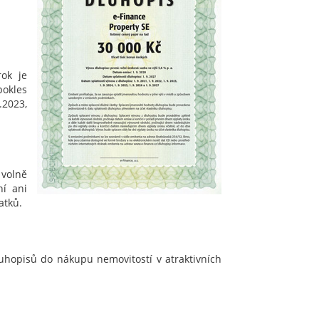
ok je
pokles
.2023,
volně
ní ani
atků.
 dluhopisů do nákupu nemovitostí v atraktivních