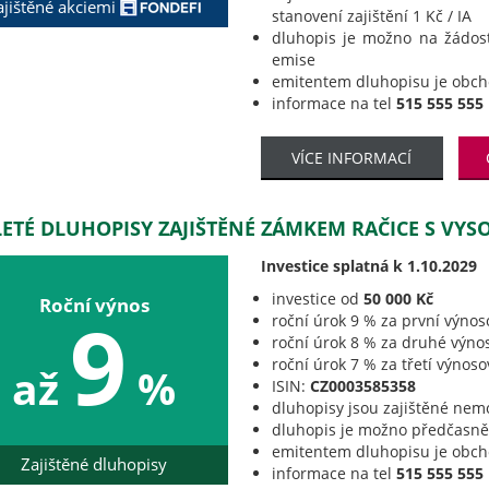
ajištěné akciemi
stanovení zajištění 1 Kč / IA
dluhopis je možno na žádos
emise
emitentem dluhopisu je obc
informace na tel
515 555 555
VÍCE INFORMACÍ
LETÉ DLUHOPISY ZAJIŠTĚNÉ ZÁMKEM RAČICE S VY
Investice splatná k 1.10.2029
investice od
50 000 Kč
Roční výnos
9
roční úrok 9 % za první výnos
roční úrok 8 % za druhé výno
roční úrok 7 % za třetí výnos
až
%
ISIN:
CZ0003585358
dluhopisy jsou zajištěné nem
dluhopis je možno předčasně 
emitentem dluhopisu je obc
Zajištěné dluhopisy
informace na tel
515 555 555