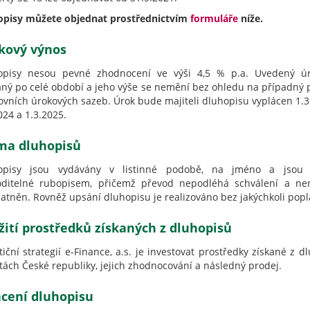
opisy můžete objednat prostřednictvím
formuláře
níže.
kový výnos
opisy nesou pevné zhodnocení ve výši 4,5 % p.a. Uvedený úr
aný po celé období a jeho výše se nemění bez ohledu na případný 
vních úrokových sazeb. Úrok bude majiteli dluhopisu vyplácen 1.3
024 a 1.3.2025.
ma dluhopisů
opisy jsou vydávány v listinné podobě, na jméno a jsou 
oditelné rubopisem, přičemž převod nepodléhá schválení a ne
atněn. Rovněž upsání dluhopisu je realizováno bez jakýchkoli popl
žití prostředků získaných z dluhopisů
tiční strategií e-Finance, a.s. je investovat prostředky získané z
itách České republiky, jejich zhodnocování a následný prodej.
acení dluhopisu