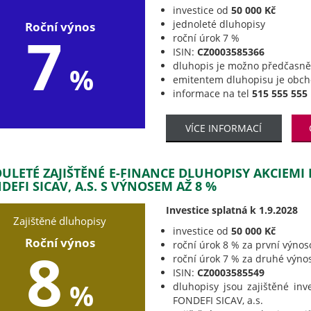
investice od
50 000 Kč
jednoleté dluhopisy
Roční výnos
7
roční úrok 7 %
ISIN:
CZ0003585366
dluhopis je možno předčasně 
%
emitentem dluhopisu je obc
informace na tel
515 555 555
VÍCE INFORMACÍ
ULETÉ ZAJIŠTĚNÉ E-FINANCE DLUHOPISY AKCIEMI
DEFI SICAV, A.S. S VÝNOSEM AŽ 8 %
Investice splatná k 1.9.2028
Zajištěné dluhopisy
investice od
50 000 Kč
Roční výnos
roční úrok 8 % za první výnos
8
roční úrok 7 % za druhé výno
ISIN:
CZ0003585549
%
dluhopisy jsou zajištěné inv
FONDEFI SICAV, a.s.