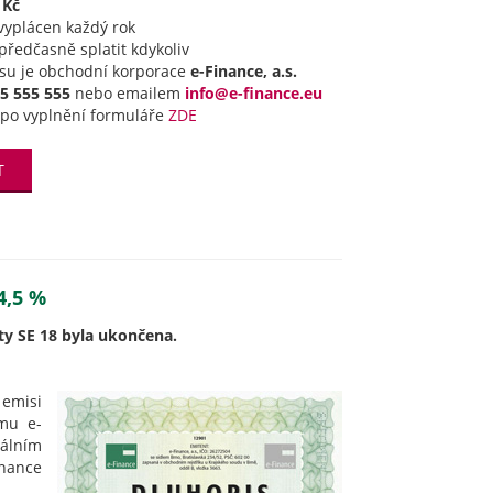
 Kč
 vyplácen každý rok
předčasně splatit kdykoliv
su je obchodní korporace
e-Finance, a.s.
5 555 555
nebo emailem
info@e-finance.eu
po vyplnění formuláře
ZDE
T
4,5 %
rty SE 18 byla ukončena.
emisi
mu e-
málním
nance