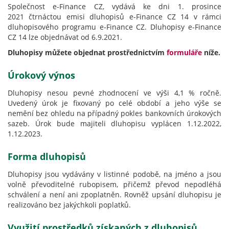
Společnost e-Finance CZ, vydává ke dni 1. prosince
2021 čtrnáctou emisi dluhopisů e-Finance CZ 14 v rámci
dluhopisového programu e-Finance CZ. Dluhopisy e-Finance
CZ 14 lze objednávat od 6.9.2021.
Dluhopisy můžete objednat prostřednictvím
formuláře
níže.
Úrokový výnos
Dluhopisy nesou pevné zhodnocení ve výši 4,1 % ročně.
Uvedený úrok je fixovaný po celé období a jeho výše se
nemění bez ohledu na případný pokles bankovních úrokových
sazeb. Úrok bude majiteli dluhopisu vyplácen 1.12.2022,
1.12.2023.
Forma dluhopisů
Dluhopisy jsou vydávány v listinné podobě, na jméno a jsou
volně převoditelné rubopisem, přičemž převod nepodléhá
schválení a není ani zpoplatněn. Rovněž upsání dluhopisu je
realizováno bez jakýchkoli poplatků.
Využití prostředků získaných z dluhopisů