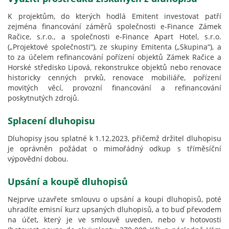
K projektům, do kterých hodlá Emitent investovat patří
zejména financování záměrů společnosti e-Finance Zámek
Račice, s.r.o., a společnosti e-Finance Apart Hotel, s.r.o.
(„Projektové společnosti“), ze skupiny Emitenta („Skupina“), a
to za účelem refinancování pořízení objektů Zámek Račice a
Horské středisko Lipová, rekonstrukce objektů nebo renovace
historicky cenných prvků, renovace mobiliáře, pořízení
movitých věcí, provozní financování a refinancování
poskytnutých zdrojů.
Splacení dluhopisu
Dluhopisy jsou splatné k 1.12.2023, přičemž držitel dluhopisu
je oprávněn požádat o mimořádný odkup s tříměsíční
výpovědní dobou.
Upsání a koupě dluhopisů
Nejprve uzavřete smlouvu o upsání a koupi dluhopisů, poté
uhradíte emisní kurz upsaných dluhopisů, a to buď převodem
na účet, který je ve smlouvě uveden, nebo v hotovosti