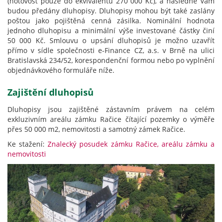
(hotovost pouze do ekvivalentu 270 000 Kč), a následně Vám
budou předány dluhopisy. Dluhopisy mohou být také zaslány
poštou jako pojištěná cenná zásilka. Nominální hodnota
jednoho dluhopisu a minimální výše investované částky činí
50 000 Kč. Smlouvu o upsání dluhopisů je možno uzavřít
přímo v sídle společnosti e-Finance CZ, a.s. v Brně na ulici
Bratislavská 234/52, korespondenční formou nebo po vyplnění
objednávkového formuláře níže.
Zajištění dluhopisů
Dluhopisy jsou zajištěné zástavním právem na celém
exkluzivním areálu zámku Račice čítající pozemky o výměře
přes 50 000 m2, nemovitosti a samotný zámek Račice.
Ke stažení:
Znalecký posudek zámku Račice, areálu zámku a
nemovitosti