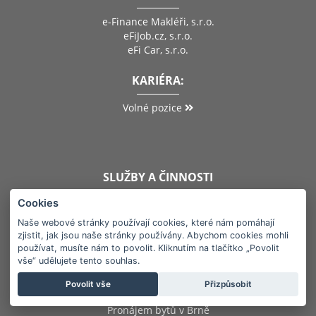
e-Finance Makléři, s.r.o.
eFiJob.cz, s.r.o.
eFi Car, s.r.o.
KARIÉRA:
Volné pozice
SLUŽBY A ČINNOSTI
Cookies
Dluhopisy e-Finance
Pojištění
Naše webové stránky používají cookies, které nám pomáhají
zjistit, jak jsou naše stránky používány. Abychom cookies mohli
Reality
používat, musíte nám to povolit. Kliknutím na tlačítko „Povolit
Hotel v Brně
vše“ udělujete tento souhlas.
Wellness v Brně
Povolit vše
Přizpůsobit
Kongresové centrum Brno
Pronájem bytů v Brně