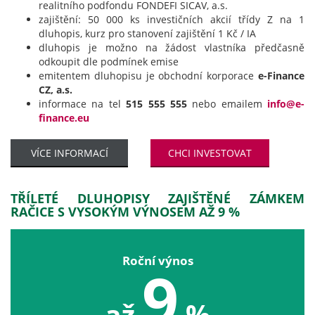
realitního podfondu FONDEFI SICAV, a.s.
zajištění: 50 000 ks investičních akcií třídy Z na 1
dluhopis, kurz pro stanovení zajištění 1 Kč / IA
dluhopis je možno na žádost vlastníka předčasně
odkoupit dle podmínek emise
emitentem dluhopisu je obchodní korporace
e-Finance
CZ, a.s.
informace na tel
515 555 555
nebo emailem
info@e-
finance.eu
VÍCE INFORMACÍ
CHCI INVESTOVAT
TŘÍLETÉ DLUHOPISY ZAJIŠTĚNÉ ZÁMKEM
RAČICE S VYSOKÝM VÝNOSEM AŽ 9 %
Roční výnos
9
až
%