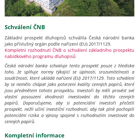
Schválení ČNB
Základní prospekt dluhopisů schválila Česká národní banka
jako příslušný orgán podle nařízení (EU) 2017/1129.
Kompletní rozhodnutí ČNB o schválení základního prospektu
nabídkového programu dluhopisů
Česká národní banka schvaluje tento prospekt pouze z hlediska
toho, že splňuje normy týkající se úplnosti, srozumitelnosti a
soudržnosti, které ukládá nařízení (EU) 2017/1129. Toto schválení
by se nemělo chápat jako potvrzení kvality cenných papírů, které
jsou předmětem tohoto prospektu. Investoři by měli provést své
vlastní posouzení vhodnosti investování do těchto cenných
papírů.
Doporučujeme, aby si potenciální investoři přečetli
prospekt, nežli učiní investiční rozhodnutí, aby tak plně pochopili
potenciální rizika a výnosy spojené s rozhodnutím investovat do
cenných papírů.
Kompletní informace