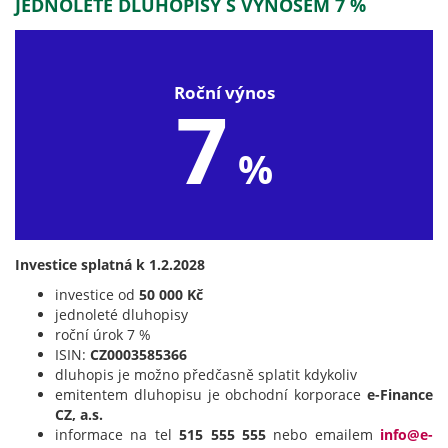
JEDNOLETÉ DLUHOPISY S VÝNOSEM 7 %
Roční výnos
7
%
Investice splatná k 1.2.2028
investice od
50 000 Kč
jednoleté dluhopisy
roční úrok 7 %
ISIN:
CZ0003585366
dluhopis je možno předčasně splatit kdykoliv
emitentem dluhopisu je obchodní korporace
e-Finance
CZ, a.s.
informace na tel
515 555 555
nebo emailem
info@e-