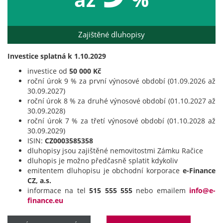
Zajištěné dluhopisy
Investice splatná k 1.10.2029
investice od
50 000 Kč
roční úrok 9 % za první výnosové období (01.09.2026 až
30.09.2027)
roční úrok 8 % za druhé výnosové období (01.10.2027 až
30.09.2028)
roční úrok 7 % za třetí výnosové období (01.10.2028 až
30.09.2029)
ISIN:
CZ0003585358
dluhopisy jsou zajištěné nemovitostmi Zámku Račice
dluhopis je možno předčasně splatit kdykoliv
emitentem dluhopisu je obchodní korporace
e-Finance
CZ, a.s.
informace na tel
515 555 555
nebo emailem
info@e-
finance.eu