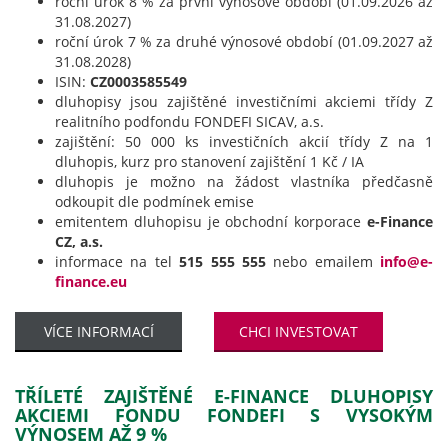
roční úrok 8 % za první výnosové období (01.09.2026 až
31.08.2027)
roční úrok 7 % za druhé výnosové období (01.09.2027 až
31.08.2028)
ISIN:
CZ0003585549
dluhopisy jsou zajištěné investičními akciemi třídy Z
realitního podfondu FONDEFI SICAV, a.s.
zajištění: 50 000 ks investičních akcií třídy Z na 1
dluhopis, kurz pro stanovení zajištění 1 Kč / IA
dluhopis je možno na žádost vlastníka předčasně
odkoupit dle podmínek emise
emitentem dluhopisu je obchodní korporace
e-Finance
CZ, a.s.
informace na tel
515 555 555
nebo emailem
info@e-
finance.eu
VÍCE INFORMACÍ
CHCI INVESTOVAT
TŘÍLETÉ ZAJIŠTĚNÉ E-FINANCE DLUHOPISY
AKCIEMI FONDU FONDEFI S VYSOKÝM
VÝNOSEM AŽ 9 %