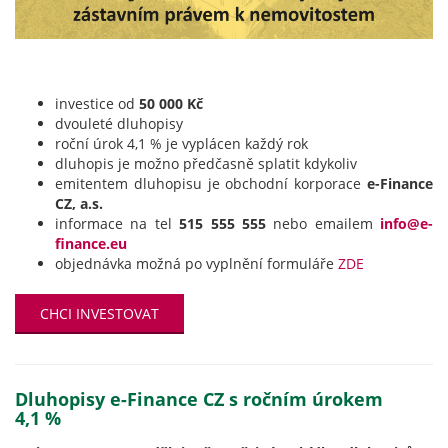
investice od
50 000 Kč
dvouleté dluhopisy
roční úrok 4,1 % je vyplácen každý rok
dluhopis je možno předčasně splatit kdykoliv
emitentem dluhopisu je obchodní korporace
e-Finance
CZ, a.s.
informace na tel
515 555 555
nebo emailem
info@e-
finance.eu
objednávka možná po vyplnění formuláře
ZDE
CHCI INVESTOVAT
Dluhopisy e-Finance CZ s ročním úrokem
4,1 %