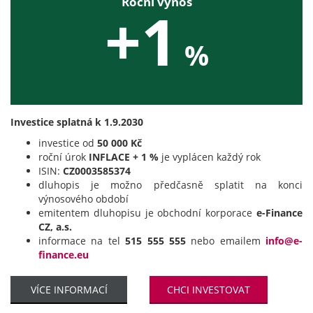
Roční výnos
+1
%
Investice splatná k 1.9.2030
investice od
50 000 Kč
roční úrok
INFLACE + 1 %
je vyplácen každý rok
ISIN:
CZ0003585374
dluhopis je možno předčasně splatit na konci
výnosového období
emitentem dluhopisu je obchodní korporace
e-Finance
CZ, a.s.
informace na tel
515 555 555
nebo emailem
info@e-
finance.eu
VÍCE INFORMACÍ
CHCI INVESTOVAT