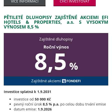
VÍCE INFORMACÍ
CHCI INVESTOVAT
PĚTILETÉ DLUHOPISY ZAJIŠTĚNÉ AKCIEMI EFI
HOTELS & PROPERTIES, a.s. S VYSOKÝM
VÝNOSEM 8,5 %
Zajištěné dluhopisy
Roční výnos
8,5
%
Zajištěné akciemi
Investice splatná k 1.9.2031
investice od
50 000 Kč
pevný roční úrok
8,5 % p.a.
po celou dobu trvání emise
datum emise:
1.9.2026