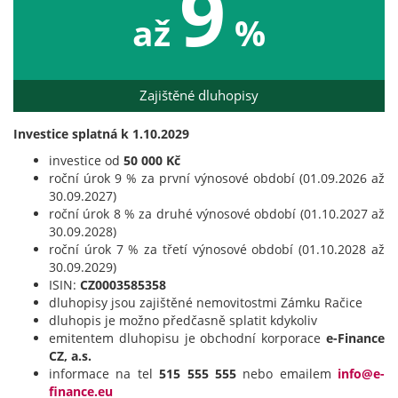
9
až
%
Zajištěné dluhopisy
Investice splatná k 1.10.2029
investice od
50 000 Kč
roční úrok 9 % za první výnosové období (01.09.2026 až
30.09.2027)
roční úrok 8 % za druhé výnosové období (01.10.2027 až
30.09.2028)
roční úrok 7 % za třetí výnosové období (01.10.2028 až
30.09.2029)
ISIN:
CZ0003585358
dluhopisy jsou zajištěné nemovitostmi Zámku Račice
dluhopis je možno předčasně splatit kdykoliv
emitentem dluhopisu je obchodní korporace
e-Finance
CZ, a.s.
informace na tel
515 555 555
nebo emailem
info@e-
finance.eu