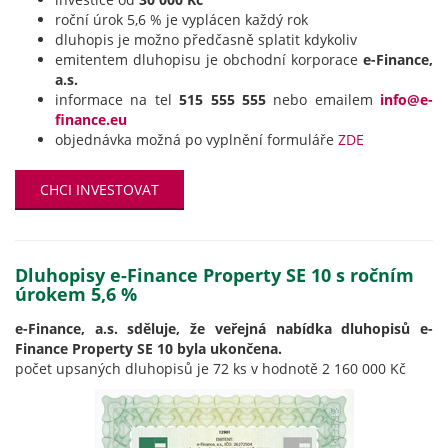
roční úrok 5,6 % je vyplácen každý rok
dluhopis je možno předčasně splatit kdykoliv
emitentem dluhopisu je obchodní korporace
e-Finance,
a.s.
informace na tel
515 555 555
nebo emailem
info@e-
finance.eu
objednávka možná po vyplnění formuláře
ZDE
CHCI INVESTOVAT
Dluhopisy e-Finance Property SE 10 s ročním
úrokem 5,6 %
e-Finance, a.s. sděluje, že veřejná nabídka dluhopisů e-
Finance Property SE 10 byla ukončena.
počet upsaných dluhopisů je 72 ks v hodnotě 2 160 000 Kč