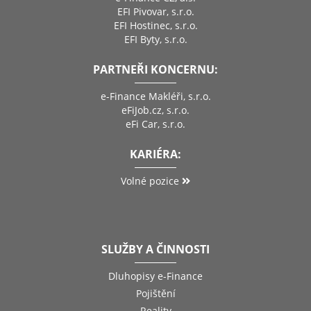
EFI Pivovar, s.r.o.
EFI Hostinec, s.r.o.
EFI Byty, s.r.o.
PARTNEŘI KONCERNU:
e-Finance Makléři, s.r.o.
eFiJob.cz, s.r.o.
eFi Car, s.r.o.
KARIÉRA:
Volné pozice
SLUŽBY A ČINNOSTI
Dluhopisy e-Finance
Pojištění
Reality