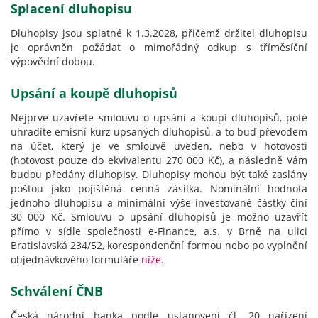
Splacení dluhopisu
Dluhopisy jsou splatné k 1.3.2028, přičemž držitel dluhopisu
je oprávněn požádat o mimořádný odkup s tříměsíční
výpovědní dobou.
Upsání a koupě dluhopisů
Nejprve uzavřete smlouvu o upsání a koupi dluhopisů, poté
uhradíte emisní kurz upsaných dluhopisů, a to buď převodem
na účet, který je ve smlouvě uveden, nebo v hotovosti
(hotovost pouze do ekvivalentu 270 000 Kč), a následně Vám
budou předány dluhopisy. Dluhopisy mohou být také zaslány
poštou jako pojištěná cenná zásilka. Nominální hodnota
jednoho dluhopisu a minimální výše investované částky činí
30 000 Kč. Smlouvu o upsání dluhopisů je možno uzavřít
přímo v sídle společnosti e-Finance, a.s. v Brně na ulici
Bratislavská 234/52, korespondenční formou nebo po vyplnění
objednávkového formuláře
níže
.
Schválení ČNB
Česká národní banka podle ustanovení čl. 20 nařízení