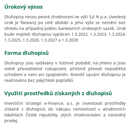
Úrokový výnos
Dluhopisy nesou pevné zhodnocení ve výši 5,6 % p.a. Uvedený
úrok je fixovaný po celé období a jeho výše se nemění bez
ohledu na případný pokles bankovních úrokových sazeb. Úrok
bude majiteli dluhopisu vyplácen 1.3.2022, 1.3.2023, 1.3.2024,
1.3.2025, 1.3.2026, 1.3.2027 a 1.3.2028
Forma dluhopisů
Dluhopisy jsou vydávány v listinné podobě, na jméno a jsou
volně převoditelné rubopisem, přičemž převod nepodléhá
schválení a není ani zpoplatněn. Rovněž upsání dluhopisu je
realizováno bez jakýchkoli poplatků.
Využití prostředků získaných z dluhopisů
Investiční strategií e-Finance, a.s. je investovat prostředky
získané z dluhopisů do nákupu nemovitostí v atraktivních
lokalitách České republiky, jejich zhodnocování a následný
prodej.