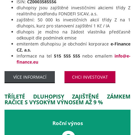
ISIN:
CZ0003585556
dluhopisy jsou zajištěné investičními akciemi třídy Z
realitního podfondu FONDEFI SICAV, a.s.
zajištění: 50 000 ks investičních akcií třídy Z na 1
dluhopis, kurz pro stanovení zajištění 1 Kč / IA
dluhopis je možno na žádost vlastníka předčasně
odkoupit dle podmínek emise
emitentem dluhopisu je obchodní korporace
e-Finance
CZ, a.s.
informace na tel
515 555 555
nebo emailem
info@e-
finance.eu
VÍCE INFORMACÍ
CHCI INVESTOVAT
TŘÍLETÉ DLUHOPISY ZAJIŠTĚNÉ ZÁMKEM
RAČICE S VYSOKÝM VÝNOSEM AŽ 9 %
Roční výnos