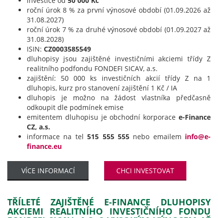
investice od
50 000 Kč
roční úrok 8 % za první výnosové období (01.09.2026 až
31.08.2027)
roční úrok 7 % za druhé výnosové období (01.09.2027 až
31.08.2028)
ISIN:
CZ0003585549
dluhopisy jsou zajištěné investičními akciemi třídy Z
realitního podfondu FONDEFI SICAV, a.s.
zajištění: 50 000 ks investičních akcií třídy Z na 1
dluhopis, kurz pro stanovení zajištění 1 Kč / IA
dluhopis je možno na žádost vlastníka předčasně
odkoupit dle podmínek emise
emitentem dluhopisu je obchodní korporace
e-Finance
CZ, a.s.
informace na tel
515 555 555
nebo emailem
info@e-
finance.eu
VÍCE INFORMACÍ
CHCI INVESTOVAT
TŘÍLETÉ ZAJIŠTĚNÉ E-FINANCE DLUHOPISY
AKCIEMI REALITNÍHO INVESTIČNÍHO FONDU