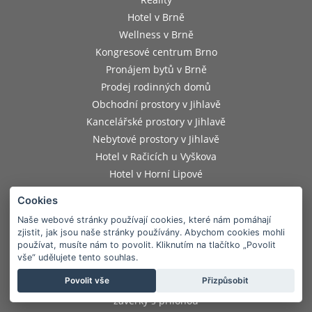
Hotel v Brně
Wellness v Brně
Kongresové centrum Brno
Pronájem bytů v Brně
Prodej rodinných domů
Obchodní prostory v Jihlavě
Kancelářské prostory v Jihlavě
Nebytové prostory v Jihlavě
Hotel v Račicích u Vyškova
Hotel v Horní Lipové
eFiShop.cz – rozvoz jídla Brno
Cookies
EFI Hostince v Brně
Naše webové stránky používají cookies, které nám pomáhají
Řemeslný EFI Pivovar v Brně
zjistit, jak jsou naše stránky používány. Abychom cookies mohli
používat, musíte nám to povolit. Kliknutím na tlačítko „Povolit
VÝROČNÍ ZPRÁVA
vše“ udělujete tento souhlas.
Povolit vše
Přizpůsobit
Výroční zpráva skupiny e-Finance včetně konsolidované účetní
závěrky s přílohou