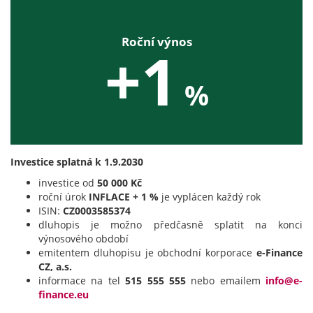
Roční výnos
+1
%
Investice splatná k 1.9.2030
investice od
50 000 Kč
roční úrok
INFLACE + 1 %
je vyplácen každý rok
ISIN:
CZ0003585374
dluhopis je možno předčasně splatit na konci
výnosového období
emitentem dluhopisu je obchodní korporace
e-Finance
CZ, a.s.
informace na tel
515 555 555
nebo emailem
info@e-
finance.eu