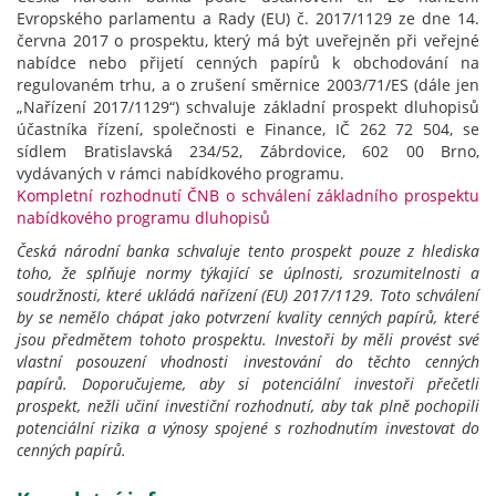
Evropského parlamentu a Rady (EU) č. 2017/1129 ze dne 14.
června 2017 o prospektu, který má být uveřejněn při veřejné
nabídce nebo přijetí cenných papírů k obchodování na
regulovaném trhu, a o zrušení směrnice 2003/71/ES (dále jen
„Nařízení 2017/1129“) schvaluje základní prospekt dluhopisů
účastníka řízení, společnosti e Finance, IČ 262 72 504, se
sídlem Bratislavská 234/52, Zábrdovice, 602 00 Brno,
vydávaných v rámci nabídkového programu.
Kompletní rozhodnutí ČNB o schválení základního prospektu
nabídkového programu dluhopisů
Česká národní banka schvaluje tento prospekt pouze z hlediska
toho, že splňuje normy týkající se úplnosti, srozumitelnosti a
soudržnosti, které ukládá nařízení (EU) 2017/1129. Toto schválení
by se nemělo chápat jako potvrzení kvality cenných papírů, které
jsou předmětem tohoto prospektu. Investoři by měli provést své
vlastní posouzení vhodnosti investování do těchto cenných
papírů.
Doporučujeme, aby si potenciální investoři přečetli
prospekt, nežli učiní investiční rozhodnutí, aby tak plně pochopili
potenciální rizika a výnosy spojené s rozhodnutím investovat do
cenných papírů.