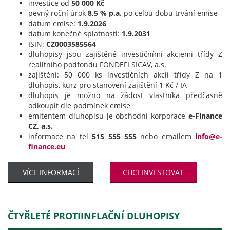
investice od
50 000 Kč
pevný roční úrok
8,5 % p.a.
po celou dobu trvání emise
datum emise:
1.9.2026
datum konečné splatnosti:
1.9.2031
ISIN:
CZ0003585564
dluhopisy jsou zajištěné investičními akciemi třídy Z
realitního podfondu FONDEFI SICAV, a.s.
zajištění: 50 000 ks investičních akcií třídy Z na 1
dluhopis, kurz pro stanovení zajištění 1 Kč / IA
dluhopis je možno na žádost vlastníka předčasně
odkoupit dle podmínek emise
emitentem dluhopisu je obchodní korporace
e-Finance
CZ, a.s.
informace na tel
515 555 555
nebo emailem
info@e-
finance.eu
VÍCE INFORMACÍ
CHCI INVESTOVAT
ČTYŘLETÉ PROTIINFLAČNÍ DLUHOPISY