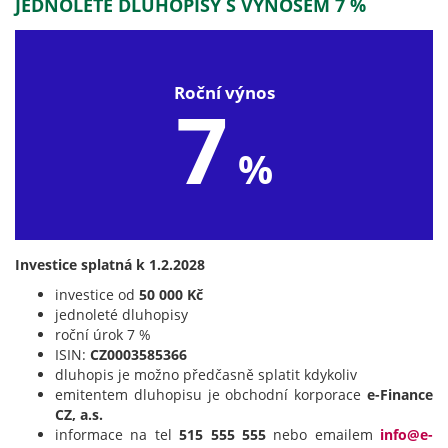
JEDNOLETÉ DLUHOPISY S VÝNOSEM 7 %
Roční výnos
7
%
Investice splatná k 1.2.2028
investice od
50 000 Kč
jednoleté dluhopisy
roční úrok 7 %
ISIN:
CZ0003585366
dluhopis je možno předčasně splatit kdykoliv
emitentem dluhopisu je obchodní korporace
e-Finance
CZ, a.s.
informace na tel
515 555 555
nebo emailem
info@e-