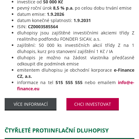
investice od
50 000 Kč
pevný roční úrok
8,5 % p.a.
po celou dobu trvání emise
datum emise:
1.9.2026
datum konečné splatnosti:
1.9.2031
ISIN:
CZ0003585564
dluhopisy jsou zajištěné investičními akciemi třídy Z
realitního podfondu FONDEFI SICAV, a.s.
zajištění: 50 000 ks investičních akcií třídy Z na 1
dluhopis, kurz pro stanovení zajištění 1 Kč / IA
dluhopis je možno na žádost vlastníka předčasně
odkoupit dle podmínek emise
emitentem dluhopisu je obchodní korporace
e-Finance
CZ, a.s.
informace na tel
515 555 555
nebo emailem
info@e-
finance.eu
VÍCE INFORMACÍ
CHCI INVESTOVAT
ČTYŘLETÉ PROTIINFLAČNÍ DLUHOPISY