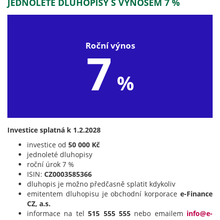
JEDNOLETÉ DLUHOPISY S VÝNOSEM 7 %
Roční výnos
7
%
Investice splatná k 1.2.2028
investice od
50 000 Kč
jednoleté dluhopisy
roční úrok 7 %
ISIN:
CZ0003585366
dluhopis je možno předčasně splatit kdykoliv
emitentem dluhopisu je obchodní korporace
e-Finance
CZ, a.s.
informace na tel
515 555 555
nebo emailem
info@e-