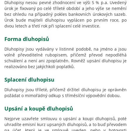
Dluhopisy nesou pevné zhodnocení ve výši 5 % p.a. Uvedený
úrok je fixovaný po celé tříleté období a jeho výše se nemění
bez ohledu na případný pokles bankovních úrokových sazeb.
Úrok bude majiteli dluhopisu vyplácen po prvním roce, po
dvou letech a třetí rok při splacení celé investice.
Forma dluhopisů
Dluhopisy jsou vydávány v listinné podobě, na jméno a jsou
volně převoditelné rubopisem, přičemž převod nepodléhá
schválení a není ani zpoplatněn. Rovněž upsání dluhopisu je
realizováno bez jakýchkoli poplatků.
Splacení dluhopisu
Dluhopisy jsou tříleté, přičemž držitel dluhopisu je oprávněn
požádat o mimořádný odkup s tříměsíční výpovědní dobou.
Upsání a koupě dluhopisů
Nejprve uzavřete smlouvu o upsání a koupi dluhopisů, poté
uhradíte emisní kurz upsaných dluhopisů, a to buď převodem
na účet, který je ve smlouvě uveden, nebo v hotovosti