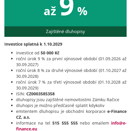
9
až
%
Zajištěné dluhopisy
Investice splatná k 1.10.2029
investice od
50 000 Kč
roční úrok 9 % za první výnosové období (01.09.2026 až
30.09.2027)
roční úrok 8 % za druhé výnosové období (01.10.2027 až
30.09.2028)
roční úrok 7 % za třetí výnosové období (01.10.2028 až
30.09.2029)
ISIN:
CZ0003585358
dluhopisy jsou zajištěné nemovitostmi Zámku Račice
dluhopis je možno předčasně splatit kdykoliv
emitentem dluhopisu je obchodní korporace
e-Finance
CZ, a.s.
informace na tel
515 555 555
nebo emailem
info@e-
finance.eu