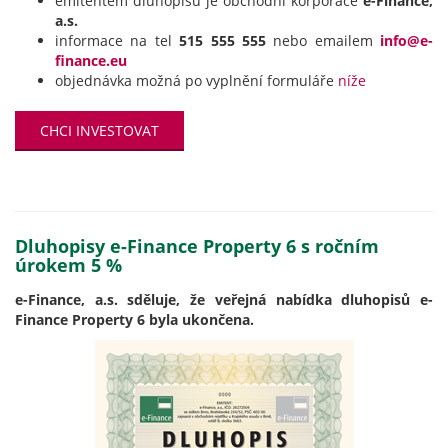
emitentem dluhopisu je obchodní korporace
e-Finance,
a.s.
informace na tel
515 555 555
nebo emailem
info@e-
finance.eu
objednávka možná po vyplnění formuláře
níže
CHCI INVESTOVAT
Dluhopisy e-Finance Property 6 s ročním
úrokem 5 %
e-Finance, a.s. sděluje, že veřejná nabídka dluhopisů e-
Finance Property 6 byla ukončena.