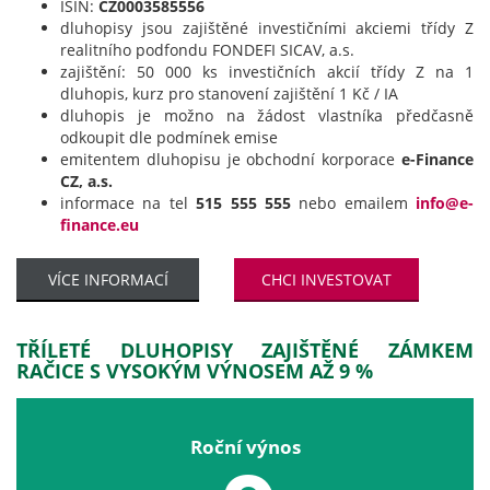
ISIN:
CZ0003585556
dluhopisy jsou zajištěné investičními akciemi třídy Z
realitního podfondu FONDEFI SICAV, a.s.
zajištění: 50 000 ks investičních akcií třídy Z na 1
dluhopis, kurz pro stanovení zajištění 1 Kč / IA
dluhopis je možno na žádost vlastníka předčasně
odkoupit dle podmínek emise
emitentem dluhopisu je obchodní korporace
e-Finance
CZ, a.s.
informace na tel
515 555 555
nebo emailem
info@e-
finance.eu
VÍCE INFORMACÍ
CHCI INVESTOVAT
TŘÍLETÉ DLUHOPISY ZAJIŠTĚNÉ ZÁMKEM
RAČICE S VYSOKÝM VÝNOSEM AŽ 9 %
Roční výnos