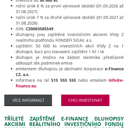
investice od
50 000 Kč
roční úrok 8 % za první výnosové období (01.09.2026 až
31.08.2027)
roční úrok 7 % za druhé výnosové období (01.09.2027 až
31.08.2028)
ISIN:
CZ0003585549
dluhopisy jsou zajištěné investičními akciemi třídy Z
realitního podfondu FONDEFI SICAV, a.s.
zajištění: 50 000 ks investičních akcií třídy Z na 1
dluhopis, kurz pro stanovení zajištění 1 Kč / IA
dluhopis je možno na žádost vlastníka předčasně
odkoupit dle podmínek emise
emitentem dluhopisu je obchodní korporace
e-Finance
CZ, a.s.
informace na tel
515 555 555
nebo emailem
info@e-
finance.eu
VÍCE INFORMACÍ
CHCI INVESTOVAT
TŘÍLETÉ ZAJIŠTĚNÉ E-FINANCE DLUHOPISY
AKCIEMI REALITNÍHO INVESTIČNÍHO FONDU