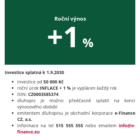
Roční výnos
+1
%
Investice splatná k 1.9.2030
investice od
50 000 Kč
roční úrok
INFLACE + 1 %
je vyplácen každý rok
ISIN:
CZ0003585374
dluhopis je možno předčasně splatit na konci
výnosového období
emitentem dluhopisu je obchodní korporace
e-Finance
CZ, a.s.
informace na tel
515 555 555
nebo emailem
info@e-
finance.eu