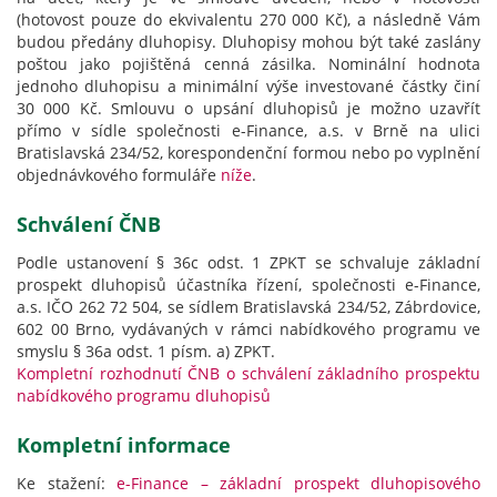
(hotovost pouze do ekvivalentu 270 000 Kč), a následně Vám
budou předány dluhopisy. Dluhopisy mohou být také zaslány
poštou jako pojištěná cenná zásilka. Nominální hodnota
jednoho dluhopisu a minimální výše investované částky činí
30 000 Kč. Smlouvu o upsání dluhopisů je možno uzavřít
přímo v sídle společnosti e-Finance, a.s. v Brně na ulici
Bratislavská 234/52, korespondenční formou nebo po vyplnění
objednávkového formuláře
níže
.
Schválení ČNB
Podle ustanovení § 36c odst. 1 ZPKT se schvaluje základní
prospekt dluhopisů účastníka řízení, společnosti e-Finance,
a.s. IČO 262 72 504, se sídlem Bratislavská 234/52, Zábrdovice,
602 00 Brno, vydávaných v rámci nabídkového programu ve
smyslu § 36a odst. 1 písm. a) ZPKT.
Kompletní rozhodnutí ČNB o schválení základního prospektu
nabídkového programu dluhopisů
Kompletní informace
Ke stažení:
e-Finance – základní prospekt dluhopisového