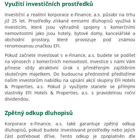
Využití investičních prostředků
Investiční a realitní korporace e-Finance, a.s. působí na trhu
již 25 let. Prostředky získané emisemi dluhopisů využívá k
investicím, které jsou výhradně spojeny s komerčními
nemovitostmi jako jsou hotely, bytové domy, kancelářské a
obchodní prostory, které provozuje pod známou
renomovanou značkou EFI.
Pokud začnete investovat s e-Finance, a.s. budete se podílet
na výnosech z komerčních nemovitostí. Investice s námi Vám
přinese vždy atraktivní úrok s přiměřeným zajištěním
skutečným majetkem. Do budoucna přednostně předložíme
našim investorům nabídku na upsání akcií skupiny EFI Hotels
& Properties, a.s. Pokud ji využijete stanete se přímými
vlastníky EFI Hotels & Properties, a.s. s pravidelnou roční
dividendou.
Zpětný odkup dluhopisů
Korporace e-Finance, a.s. také garantuje zpětný odkup
dluhopisů, pokud budete investované prostředky nebo jejich
část potřebovat dříve. Tento odkup je zpoplatněn dle