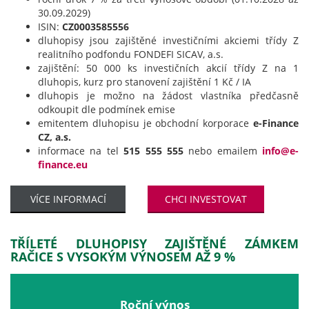
30.09.2029)
ISIN:
CZ0003585556
dluhopisy jsou zajištěné investičními akciemi třídy Z
realitního podfondu FONDEFI SICAV, a.s.
zajištění: 50 000 ks investičních akcií třídy Z na 1
dluhopis, kurz pro stanovení zajištění 1 Kč / IA
dluhopis je možno na žádost vlastníka předčasně
odkoupit dle podmínek emise
emitentem dluhopisu je obchodní korporace
e-Finance
CZ, a.s.
informace na tel
515 555 555
nebo emailem
info@e-
finance.eu
VÍCE INFORMACÍ
CHCI INVESTOVAT
TŘÍLETÉ DLUHOPISY ZAJIŠTĚNÉ ZÁMKEM
RAČICE S VYSOKÝM VÝNOSEM AŽ 9 %
Roční výnos