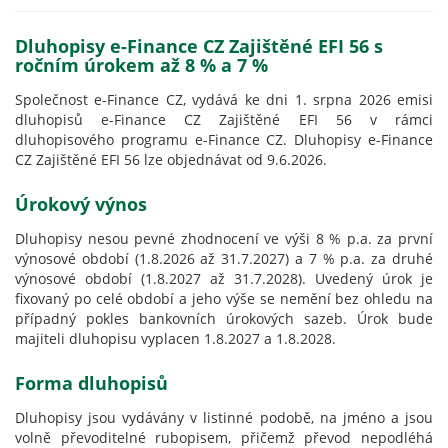
Dluhopisy e-Finance CZ Zajištěné EFI 56 s
ročním úrokem až 8 % a 7 %
Společnost e-Finance CZ, vydává ke dni 1. srpna 2026 emisi
dluhopisů e-Finance CZ Zajištěné EFI 56 v rámci
dluhopisového programu e-Finance CZ. Dluhopisy e-Finance
CZ Zajištěné EFI 56 lze objednávat od 9.6.2026.
Úrokový výnos
Dluhopisy nesou pevné zhodnocení ve výši 8 % p.a. za první
výnosové období (1.8.2026 až 31.7.2027) a 7 % p.a. za druhé
výnosové období (1.8.2027 až 31.7.2028). Uvedený úrok je
fixovaný po celé období a jeho výše se nemění bez ohledu na
případný pokles bankovních úrokových sazeb. Úrok bude
majiteli dluhopisu vyplacen 1.8.2027 a 1.8.2028.
Forma dluhopisů
Dluhopisy jsou vydávány v listinné podobě, na jméno a jsou
volně převoditelné rubopisem, přičemž převod nepodléhá