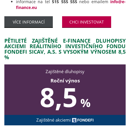
informace na tel
515 555 555
nebo emailem
info@e-
finance.eu
VÍCE INFORMACÍ
CHCI INVESTOVAT
PĚTILETÉ ZAJIŠTĚNÉ E-FINANCE DLUHOPISY
AKCIEMI REALITNÍHO INVESTIČNÍHO FONDU
FONDEFI SICAV, A.S. S VYSOKÝM VÝNOSEM 8,5
%
Zajištěné dluhopisy
Roční výnos
8,5
%
Zajištěné akciemi