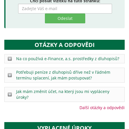
Chci poslat vizitku na tuto stránku:
Zadejte
hledaný
výraz
OTÁZKY A ODPOVĚDI
Na co používá e-Finance, a.s. prostředky z dluhopisů?
Potřebuji peníze z dluhopisů dříve než v řádném
termínu splacení, jak mám postupovat?
Jak mám změnit účet, na který jsou mi vypláceny
úroky?
Další otázky a odpovědi
VYPLACENÉ ÚROKY