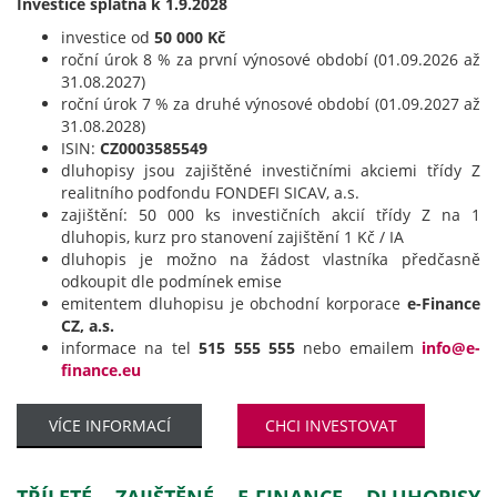
Investice splatná k 1.9.2028
investice od
50 000 Kč
roční úrok 8 % za první výnosové období (01.09.2026 až
31.08.2027)
roční úrok 7 % za druhé výnosové období (01.09.2027 až
31.08.2028)
ISIN:
CZ0003585549
dluhopisy jsou zajištěné investičními akciemi třídy Z
realitního podfondu FONDEFI SICAV, a.s.
zajištění: 50 000 ks investičních akcií třídy Z na 1
dluhopis, kurz pro stanovení zajištění 1 Kč / IA
dluhopis je možno na žádost vlastníka předčasně
odkoupit dle podmínek emise
emitentem dluhopisu je obchodní korporace
e-Finance
CZ, a.s.
informace na tel
515 555 555
nebo emailem
info@e-
finance.eu
VÍCE INFORMACÍ
CHCI INVESTOVAT
TŘÍLETÉ ZAJIŠTĚNÉ E-FINANCE DLUHOPISY