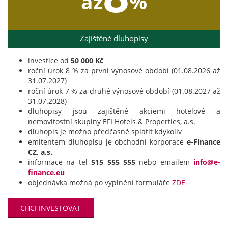
až
%
Zajištěné dluhopisy
investice od
50 000 Kč
roční úrok 8 % za první výnosové období (01.08.2026 až
31.07.2027)
roční úrok 7 % za druhé výnosové období (01.08.2027 až
31.07.2028)
dluhopisy jsou zajištěné akciemi hotelové a
nemovitostní skupiny EFI Hotels & Properties, a.s.
dluhopis je možno předčasně splatit kdykoliv
emitentem dluhopisu je obchodní korporace
e-Finance
CZ, a.s.
informace na tel
515 555 555
nebo emailem
info@e-
finance.eu
objednávka možná po vyplnění formuláře
ZDE
CHCI INVESTOVAT