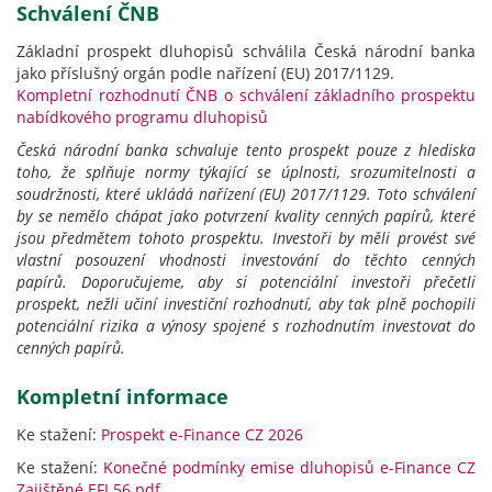
Schválení ČNB
Základní prospekt dluhopisů schválila Česká národní banka
jako příslušný orgán podle nařízení (EU) 2017/1129.
Kompletní rozhodnutí ČNB o schválení základního prospektu
nabídkového programu dluhopisů
Česká národní banka schvaluje tento prospekt pouze z hlediska
toho, že splňuje normy týkající se úplnosti, srozumitelnosti a
soudržnosti, které ukládá nařízení (EU) 2017/1129. Toto schválení
by se nemělo chápat jako potvrzení kvality cenných papírů, které
jsou předmětem tohoto prospektu. Investoři by měli provést své
vlastní posouzení vhodnosti investování do těchto cenných
papírů.
Doporučujeme, aby si potenciální investoři přečetli
prospekt, nežli učiní investiční rozhodnutí, aby tak plně pochopili
potenciální rizika a výnosy spojené s rozhodnutím investovat do
cenných papírů.
Kompletní informace
Ke stažení:
Prospekt e-Finance CZ 2026
Ke stažení:
Konečné podmínky emise dluhopisů e-Finance CZ
Zajištěné EFI 56.pdf