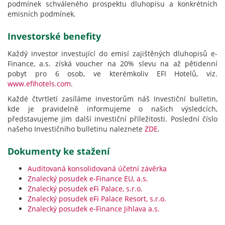
podmínek schváleného prospektu dluhopisu a konkrétních
emisních podmínek.
Investorské benefity
Každý investor investující do emisí zajištěných dluhopisů e-
Finance, a.s. získá voucher na 20% slevu na až pětidenní
pobyt pro 6 osob, ve kterémkoliv EFI Hotelů, viz.
www.efihotels.com
.
Každé čtvrtletí zasíláme investorům náš Investiční bulletin,
kde je pravidelně informujeme o našich výsledcích,
představujeme jim další investiční příležitosti. Poslední číslo
našeho Investičního bulletinu naleznete
ZDE
.
Dokumenty ke stažení
Auditovaná konsolidovaná účetní závěrka
Znalecký posudek e-Finance EU, a.s.
Znalecký posudek eFi Palace, s.r.o.
Znalecký posudek eFi Palace Resort, s.r.o.
Znalecký posudek e-Finance Jihlava a.s.