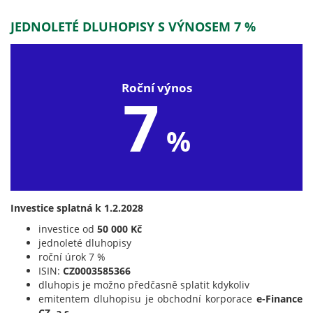
JEDNOLETÉ DLUHOPISY S VÝNOSEM 7 %
Roční výnos
7
%
Investice splatná k 1.2.2028
investice od
50 000 Kč
jednoleté dluhopisy
roční úrok 7 %
ISIN:
CZ0003585366
dluhopis je možno předčasně splatit kdykoliv
emitentem dluhopisu je obchodní korporace
e-Finance
CZ, a.s.