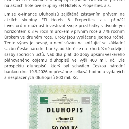
na akciích hotelové skupiny EFI Hotels & Properties, a.s.
Emise e-Finance Dluhopisů zajištěná zástavním právem na
akciích skupiny EFI Hotels & Properties, a.s. přináší
investorům možnost investovat svoje prostředky s dvouletým
horizontem s 8 % ročním úrokem v prvním roce a 7 % ročním
úrokem ve druhém roce. Úroky jsou vyplácené jednou ročně.
Tento výnos je pevný, a není vázán na snižující se základní
sazbu České národní banky, od které se na trhu běžně odvíjejí
sazby spořících účtů. Nabídka platí do doby upsání veškerého
plánovaného objemu dluhopisů ve výši 400 mil. Kč. Dle
prospektu dluhopisů, který byl schválen Českou národní
bankou dne 19.3.2026 nepřesáhne celková hodnota vydaných
a nesplacených dluhopisů 800 mil. Kč.