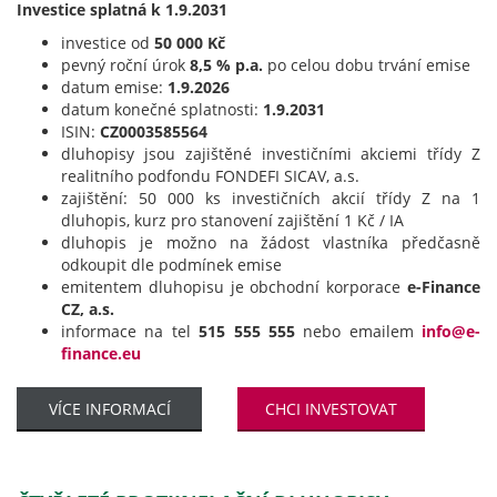
Investice splatná k 1.9.2031
investice od
50 000 Kč
pevný roční úrok
8,5 % p.a.
po celou dobu trvání emise
datum emise:
1.9.2026
datum konečné splatnosti:
1.9.2031
ISIN:
CZ0003585564
dluhopisy jsou zajištěné investičními akciemi třídy Z
realitního podfondu FONDEFI SICAV, a.s.
zajištění: 50 000 ks investičních akcií třídy Z na 1
dluhopis, kurz pro stanovení zajištění 1 Kč / IA
dluhopis je možno na žádost vlastníka předčasně
odkoupit dle podmínek emise
emitentem dluhopisu je obchodní korporace
e-Finance
CZ, a.s.
informace na tel
515 555 555
nebo emailem
info@e-
finance.eu
VÍCE INFORMACÍ
CHCI INVESTOVAT