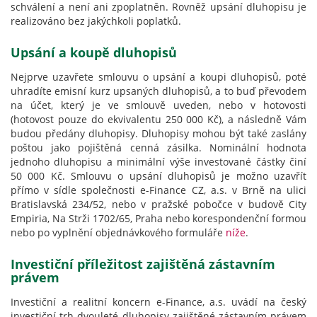
schválení a není ani zpoplatněn. Rovněž upsání dluhopisu je
realizováno bez jakýchkoli poplatků.
Upsání a koupě dluhopisů
Nejprve uzavřete smlouvu o upsání a koupi dluhopisů, poté
uhradíte emisní kurz upsaných dluhopisů, a to buď převodem
na účet, který je ve smlouvě uveden, nebo v hotovosti
(hotovost pouze do ekvivalentu 250 000 Kč), a následně Vám
budou předány dluhopisy. Dluhopisy mohou být také zaslány
poštou jako pojištěná cenná zásilka. Nominální hodnota
jednoho dluhopisu a minimální výše investované částky činí
50 000 Kč. Smlouvu o upsání dluhopisů je možno uzavřít
přímo v sídle společnosti e-Finance CZ, a.s. v Brně na ulici
Bratislavská 234/52, nebo v pražské pobočce v budově City
Empiria, Na Strži 1702/65, Praha nebo korespondenční formou
nebo po vyplnění objednávkového formuláře
níže
.
Investiční příležitost zajištěná zástavním
právem
Investiční a realitní koncern e-Finance, a.s. uvádí na český
investiční trh dvouleté dluhopisy zajištěné zástavním právem