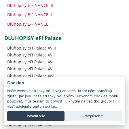
Dluhopisy E-FINANCE III
Dluhopisy E-FINANCE II
Dluhopisy E-FINANCE I
DLUHOPISY eFi Palace
Dluhopisy eFi Palace XVIII
Dluhopisy eFi Palace XVII
Dluhopisy eFi Palace XVI
Dluhopisy eFi Palace XV
Dluhopisy eFi Palace XIV
Dluhopisy eFi Palace XIII
Cookies
Dluhopisy eFi Palace XII
Naše webové stránky používají cookies, které nám pomáhají
Dluhopisy eFi Palace XI
zjistit, jak jsou naše stránky používány. Abychom cookies mohli
používat, musíte nám to povolit. Kliknutím na tlačítko „Povolit
Dluhopisy eFi Palace X
vše“ udělujete tento souhlas.
Dluhopisy eFi Palace IX
Povolit vše
Přizpůsobit
Dluhopisy eFi Palace VIII
Dluhopisy eFi Palace VII