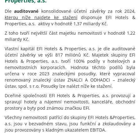
Properties, a.s.
Dle
auditované
konsolidované účetní závěrky za rok 2024,
kterou níže najdete ke stažení
disponuje EFI Hotels &
Properties, a.s. aktivy v hodnotě 1,37 miliardy Kč.
Z toho tvoří největší část majetku nemovitosti v hodnotě 1,22
miliardy Kč.
Vlastní kapitál EFI Hotels & Properties, a.s. je dle auditované
účetní závěrky ve výši 817 miliónů Kč. Majetek skupiny EFI
Hotels & Properties, a.s. tvoří 100% podíly v hotelových a
nemovitostních korporacích. Hodnota těchto podílů byla
určena v roce 2023 znaleckými posudky, které vypracoval
renomovaný znalecký ústav ZNALCI A ODHADCI – znalecký
ústav, spol. s r.o. Posudky lze nalézt níže ke stažení.
Dceřiné společnosti EFI Hotels & Properties, a.s. provozují a
spravují hotely a nájemní nemovitosti, kanceláře, obchodní
prostory a byty pod známou značkou EFI.
Všechny nemovitosti patřící do skupiny EFI Hotels &Properties,
a.s. jsou v bezvadném stavu, jsou funkční a zkolaudovány a
jsou provozovány s kladným ukazatelem EBITDA.