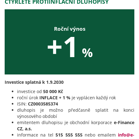
ČTYŘLETÉ PROTIINFLAČNÍ DLUHOPISY
Roční výnos
+1
%
Investice splatná k 1.9.2030
investice od
50 000 Kč
roční úrok
INFLACE + 1 %
je vyplácen každý rok
ISIN:
CZ0003585374
dluhopis je možno předčasně splatit na konci
výnosového období
emitentem dluhopisu je obchodní korporace
e-Finance
CZ, a.s.
informace na tel
515 555 555
nebo emailem
info@e-