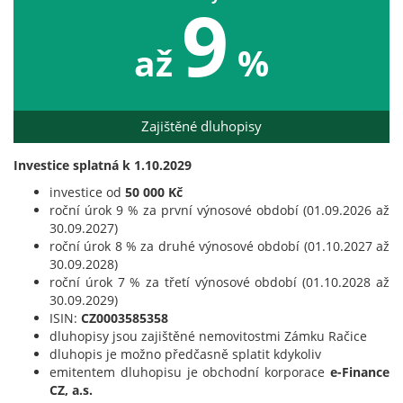
9
až
%
Zajištěné dluhopisy
Investice splatná k 1.10.2029
investice od
50 000 Kč
roční úrok 9 % za první výnosové období (01.09.2026 až
30.09.2027)
roční úrok 8 % za druhé výnosové období (01.10.2027 až
30.09.2028)
roční úrok 7 % za třetí výnosové období (01.10.2028 až
30.09.2029)
ISIN:
CZ0003585358
dluhopisy jsou zajištěné nemovitostmi Zámku Račice
dluhopis je možno předčasně splatit kdykoliv
emitentem dluhopisu je obchodní korporace
e-Finance
CZ, a.s.