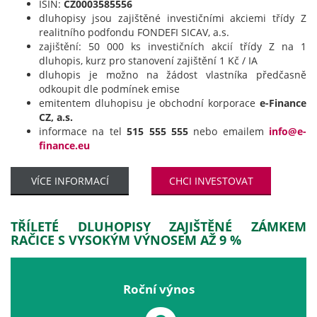
ISIN:
CZ0003585556
dluhopisy jsou zajištěné investičními akciemi třídy Z
realitního podfondu FONDEFI SICAV, a.s.
zajištění: 50 000 ks investičních akcií třídy Z na 1
dluhopis, kurz pro stanovení zajištění 1 Kč / IA
dluhopis je možno na žádost vlastníka předčasně
odkoupit dle podmínek emise
emitentem dluhopisu je obchodní korporace
e-Finance
CZ, a.s.
informace na tel
515 555 555
nebo emailem
info@e-
finance.eu
VÍCE INFORMACÍ
CHCI INVESTOVAT
TŘÍLETÉ DLUHOPISY ZAJIŠTĚNÉ ZÁMKEM
RAČICE S VYSOKÝM VÝNOSEM AŽ 9 %
Roční výnos