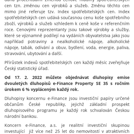
cen tzn. změnou cen výrobků a služeb. Změnu těchto cen
mimo jiné referuje tzv. Index spotřebitelských cen. Index
spotřebitelských cen udává současnou cenu koše spotřebního
zboží, výrobků a služeb vzhledem k ceně koše v referenčním
roce. Cenovými reprezentanty jsou takové výrobky a služby,
které se významně podílejí na vydáních obyvatelstva jako jsou
například potraviny a nealkoholické nápoje, alkoholické
nápoje, tabák, odívání a obuv, bydlení, voda, energie, paliva,
stravování, ubytování a další.
Přírůstek indexů spotřebitelských cen každý měsíc zveřejňuje
Český statistický úřad.
Od 17. 2. 2022 můžete objednávat dluhopisy emise
dvouletých dluhopisů e-Finance Property SE 35 s ročním
úrokem 6 % vypláceným každý rok.
Dluhopisy koncernu e-Finance jsou investiční papíry určené
občanům České republiky, jejichž základní prospekt
dluhopisového programu je každý rok schvalován Českou
národní bankou.
Koncern e-Finance, a.s. je realitní investiční skupinou
investující již více než 25 let do nemovitostí v atraktivních