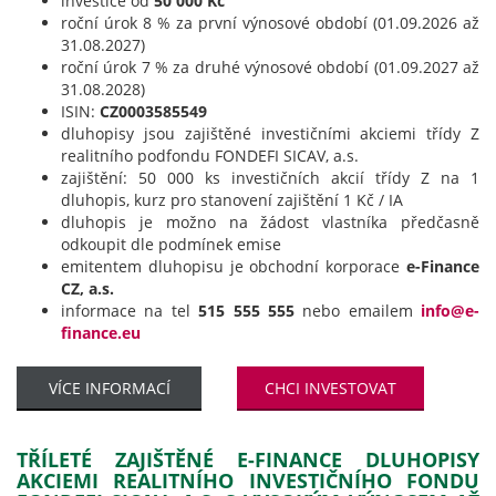
investice od
50 000 Kč
roční úrok 8 % za první výnosové období (01.09.2026 až
31.08.2027)
roční úrok 7 % za druhé výnosové období (01.09.2027 až
31.08.2028)
ISIN:
CZ0003585549
dluhopisy jsou zajištěné investičními akciemi třídy Z
realitního podfondu FONDEFI SICAV, a.s.
zajištění: 50 000 ks investičních akcií třídy Z na 1
dluhopis, kurz pro stanovení zajištění 1 Kč / IA
dluhopis je možno na žádost vlastníka předčasně
odkoupit dle podmínek emise
emitentem dluhopisu je obchodní korporace
e-Finance
CZ, a.s.
informace na tel
515 555 555
nebo emailem
info@e-
finance.eu
VÍCE INFORMACÍ
CHCI INVESTOVAT
TŘÍLETÉ ZAJIŠTĚNÉ E-FINANCE DLUHOPISY
AKCIEMI REALITNÍHO INVESTIČNÍHO FONDU