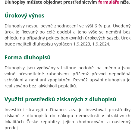
Dluhopisy můžete objednat prostřednictvím
formuláře
níže.
Úrokový výnos
Dluhopisy nesou pevné zhodnocení ve výši 6 % p.a. Uvedený
úrok je fixovaný po celé období a jeho výše se nemění bez
ohledu na případný pokles bankovních úrokových sazeb. Úrok
bude majiteli dluhopisu vyplácen 1.9.2023, 1.9.2024.
Forma dluhopisů
Dluhopisy jsou vydávány v listinné podobě, na jméno a jsou
volně převoditelné rubopisem, přičemž převod nepodléhá
schválení a není ani zpoplatněn. Rovněž upsání dluhopisu je
realizováno bez jakýchkoli poplatků.
Využití prostředků získaných z dluhopisů
Investiční strategií e-Finance, a.s. je investovat prostředky
získané z dluhopisů do nákupu nemovitostí v atraktivních
lokalitách České republiky, jejich zhodnocování a následný
prodej.