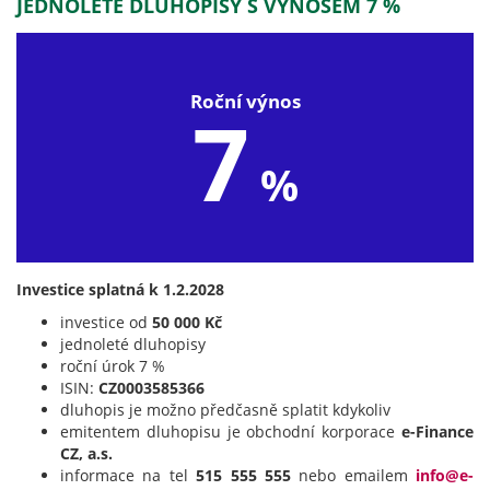
JEDNOLETÉ DLUHOPISY S VÝNOSEM 7 %
Roční výnos
7
%
Investice splatná k 1.2.2028
investice od
50 000 Kč
jednoleté dluhopisy
roční úrok 7 %
ISIN:
CZ0003585366
dluhopis je možno předčasně splatit kdykoliv
emitentem dluhopisu je obchodní korporace
e-Finance
CZ, a.s.
informace na tel
515 555 555
nebo emailem
info@e-