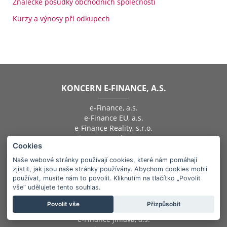
Znalecké posudky obchodních společností
Kurzy a výnosy při odkupech
KONCERN E-FINANCE, A.S.
e-Finance, a.s.
e-Finance EU, a.s.
e-Finance Reality, s.r.o.
e-Finance Developer, s.r.o.
Cookies
Czech Property Fund, s.r.o.
eFi Palace, s.r.o.
Naše webové stránky používají cookies, které nám pomáhají
e-Finance Apart Hotel, s.r.o.
zjistit, jak jsou naše stránky používány. Abychom cookies mohli
eFi Palace Resort, s.r.o.
používat, musíte nám to povolit. Kliknutím na tlačítko „Povolit
vše“ udělujete tento souhlas.
e-Finance Zámek Račice, s.r.o.
eFi Břeclav, s.r.o.
Povolit vše
Přizpůsobit
eFi Sport Centrum, s.r.o.
e-Finance Jihlava, a.s.