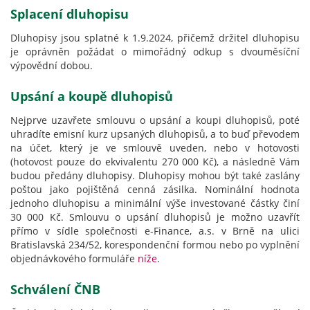
Splacení dluhopisu
Dluhopisy jsou splatné k 1.9.2024, přičemž držitel dluhopisu
je oprávněn požádat o mimořádný odkup s dvouměsíční
výpovědní dobou.
Upsání a koupě dluhopisů
Nejprve uzavřete smlouvu o upsání a koupi dluhopisů, poté
uhradíte emisní kurz upsaných dluhopisů, a to buď převodem
na účet, který je ve smlouvě uveden, nebo v hotovosti
(hotovost pouze do ekvivalentu 270 000 Kč), a následně Vám
budou předány dluhopisy. Dluhopisy mohou být také zaslány
poštou jako pojištěná cenná zásilka. Nominální hodnota
jednoho dluhopisu a minimální výše investované částky činí
30 000 Kč. Smlouvu o upsání dluhopisů je možno uzavřít
přímo v sídle společnosti e-Finance, a.s. v Brně na ulici
Bratislavská 234/52, korespondenční formou nebo po vyplnění
objednávkového formuláře
níže
.
Schválení ČNB