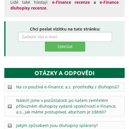
Lidé také hledají:
e-Finance recenze a e-Finance
dluhopisy recenze
.
Chci poslat vizitku na tuto stránku:
Zadejte
hledaný
výraz
OTÁZKY A ODPOVĚDI
Na co používá e-Finance, a.s. prostředky z dluhopisů?
Nalezli jsme v pozůstalosti po našem zemřelém
příbuzném dluhopisy vydané společností e-Finance,
a.s., jak máme postupovat, abychom je zdědili?
Jakým způsobem jsou dluhopisy spláceny?