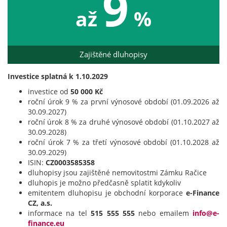
9
až
%
Zajištěné dluhopisy
Investice splatná k 1.10.2029
investice od
50 000 Kč
roční úrok 9 % za první výnosové období (01.09.2026 až
30.09.2027)
roční úrok 8 % za druhé výnosové období (01.10.2027 až
30.09.2028)
roční úrok 7 % za třetí výnosové období (01.10.2028 až
30.09.2029)
ISIN:
CZ0003585358
dluhopisy jsou zajištěné nemovitostmi Zámku Račice
dluhopis je možno předčasně splatit kdykoliv
emitentem dluhopisu je obchodní korporace
e-Finance
CZ, a.s.
informace na tel
515 555 555
nebo emailem
info@e-
finance.eu