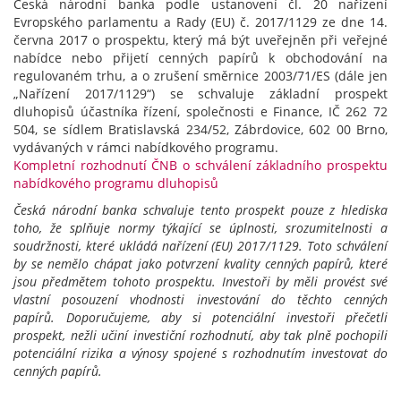
Česká národní banka podle ustanovení čl. 20 nařízení
Evropského parlamentu a Rady (EU) č. 2017/1129 ze dne 14.
června 2017 o prospektu, který má být uveřejněn při veřejné
nabídce nebo přijetí cenných papírů k obchodování na
regulovaném trhu, a o zrušení směrnice 2003/71/ES (dále jen
„Nařízení 2017/1129“) se schvaluje základní prospekt
dluhopisů účastníka řízení, společnosti e Finance, IČ 262 72
504, se sídlem Bratislavská 234/52, Zábrdovice, 602 00 Brno,
vydávaných v rámci nabídkového programu.
Kompletní rozhodnutí ČNB o schválení základního prospektu
nabídkového programu dluhopisů
Česká národní banka schvaluje tento prospekt pouze z hlediska
toho, že splňuje normy týkající se úplnosti, srozumitelnosti a
soudržnosti, které ukládá nařízení (EU) 2017/1129. Toto schválení
by se nemělo chápat jako potvrzení kvality cenných papírů, které
jsou předmětem tohoto prospektu. Investoři by měli provést své
vlastní posouzení vhodnosti investování do těchto cenných
papírů.
Doporučujeme, aby si potenciální investoři přečetli
prospekt, nežli učiní investiční rozhodnutí, aby tak plně pochopili
potenciální rizika a výnosy spojené s rozhodnutím investovat do
cenných papírů.