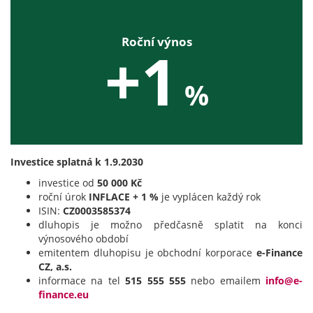
Roční výnos
+1
%
Investice splatná k 1.9.2030
investice od
50 000 Kč
roční úrok
INFLACE + 1 %
je vyplácen každý rok
ISIN:
CZ0003585374
dluhopis je možno předčasně splatit na konci
výnosového období
emitentem dluhopisu je obchodní korporace
e-Finance
CZ, a.s.
informace na tel
515 555 555
nebo emailem
info@e-
finance.eu