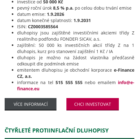
investice od
50 000 Kč
pevný roční úrok
8,5 % p.a.
po celou dobu trvání emise
datum emise:
1.9.2026
datum konečné splatnosti:
1.9.2031
ISIN:
CZ0003585564
dluhopisy jsou zajištěné investičními akciemi třídy Z
realitního podfondu FONDEFI SICAV, a.s.
zajištění: 50 000 ks investičních akcií třídy Z na 1
dluhopis, kurz pro stanovení zajištění 1 Kč / IA
dluhopis je možno na žádost vlastníka předčasně
odkoupit dle podmínek emise
emitentem dluhopisu je obchodní korporace
e-Finance
CZ, a.s.
informace na tel
515 555 555
nebo emailem
info@e-
finance.eu
VÍCE INFORMACÍ
CHCI INVESTOVAT
ČTYŘLETÉ PROTIINFLAČNÍ DLUHOPISY