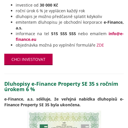
investice od
30 000 Kč
roční úrok 6 % je vyplácen každý rok
dluhopis je možno předčasně splatit kdykoliv
emitentem dluhopisu je obchodní korporace
e-Finance,
a.s.
informace na tel
515 555 555
nebo emailem
info@e-
finance.eu
objednávka možná po vyplnění formuláře
ZDE
CHCI INVESTOVAT
Dluhopisy e-Finance Property SE 35 s ročním
úrokem 6 %
e-Finance, a.s. sděluje, že veřejná nabídka dluhopisů e-
Finance Property SE 35 byla ukončena.