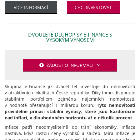
VÍCE INFORMACÍ
CHCI INVESTOVAT
DVOULETÉ DLUHOPISY E-FINANCE S
VYSOKÝM VÝNOSEM
ŽÁDOST O INFORMACI
Skupina e-Finance již dvacet let investuje do nemovitostí
v atraktivních lokalitách České republiky. Díky tomu disponuje
stabilním portfoliem zejména nájemních nemovitostí,
v hodnotě přesahující 1 miliardu korun.
Tyto nemovitosti
pravidelně přináší stabilní výnosy, které jsou každoročně
nad inflací, v dlouhodobém horizontu až o několik procent
.
Inflace patří neodmyslitelně do tržní ekonomiky. Inflace
nastává, když rostou ceny výrobků a služeb. Míra inflace je
dána procentuální změnou cenové hladiny spotřebitelských