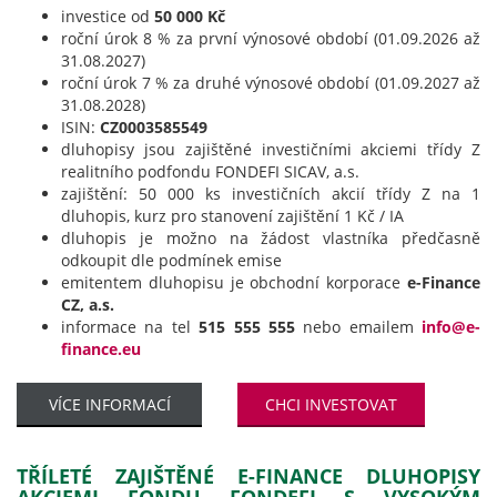
investice od
50 000 Kč
roční úrok 8 % za první výnosové období (01.09.2026 až
31.08.2027)
roční úrok 7 % za druhé výnosové období (01.09.2027 až
31.08.2028)
ISIN:
CZ0003585549
dluhopisy jsou zajištěné investičními akciemi třídy Z
realitního podfondu FONDEFI SICAV, a.s.
zajištění: 50 000 ks investičních akcií třídy Z na 1
dluhopis, kurz pro stanovení zajištění 1 Kč / IA
dluhopis je možno na žádost vlastníka předčasně
odkoupit dle podmínek emise
emitentem dluhopisu je obchodní korporace
e-Finance
CZ, a.s.
informace na tel
515 555 555
nebo emailem
info@e-
finance.eu
VÍCE INFORMACÍ
CHCI INVESTOVAT
TŘÍLETÉ ZAJIŠTĚNÉ E-FINANCE DLUHOPISY
AKCIEMI FONDU FONDEFI S VYSOKÝM