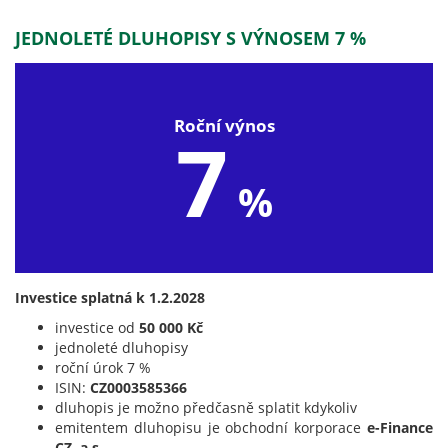
JEDNOLETÉ DLUHOPISY S VÝNOSEM 7 %
Roční výnos
7
%
Investice splatná k 1.2.2028
investice od
50 000 Kč
jednoleté dluhopisy
roční úrok 7 %
ISIN:
CZ0003585366
dluhopis je možno předčasně splatit kdykoliv
emitentem dluhopisu je obchodní korporace
e-Finance
CZ, a.s.