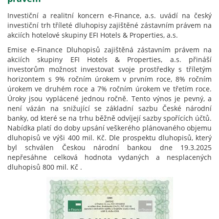
Investiční a realitní koncern e-Finance, a.s. uvádí na český
investiční trh tříleté dluhopisy zajištěné zástavním právem na
akciích hotelové skupiny EFI Hotels & Properties, a.s.
Emise e-Finance Dluhopisů zajištěná zástavním právem na
akciích skupiny EFI Hotels & Properties, a.s. přináší
investorům možnost investovat svoje prostředky s tříletým
horizontem s 9% ročním úrokem v prvním roce, 8% ročním
úrokem ve druhém roce a 7% ročním úrokem ve třetím roce.
Úroky jsou vyplácené jednou ročně. Tento výnos je pevný, a
není vázán na snižující se základní sazbu České národní
banky, od které se na trhu běžně odvíjejí sazby spořících účtů.
Nabídka platí do doby upsání veškerého plánovaného objemu
dluhopisů ve výši 400 mil. Kč. Dle prospektu dluhopisů, který
byl schválen Českou národní bankou dne 19.3.2025
nepřesáhne celková hodnota vydaných a nesplacených
dluhopisů 800 mil. Kč .