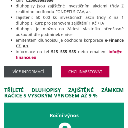
ISIN:
CZ0003585556
dluhopisy jsou zajištěné investičními akciemi třídy Z
realitního podfondu FONDEFI SICAV, a.s.
zajištění: 50 000 ks investičních akcií třídy Z na 1
dluhopis, kurz pro stanovení zajištění 1 Kč / IA
dluhopis je možno na žádost vlastníka předčasně
odkoupit dle podmínek emise
emitentem dluhopisu je obchodní korporace
e-Finance
CZ, a.s.
informace na tel
515 555 555
nebo emailem
info@e-
finance.eu
VÍCE INFORMACÍ
CHCI INVESTOVAT
TŘÍLETÉ DLUHOPISY ZAJIŠTĚNÉ ZÁMKEM
RAČICE S VYSOKÝM VÝNOSEM AŽ 9 %
Roční výnos