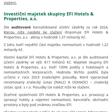
stažení.
Investiční majetek skupiny EFI Hotels &
Properties, a.s.
Dle
auditované
konsolidované účetní závěrky za rok 2024,
kterou níže najdete ke stažení
disponuje EFI Hotels &
Properties, a.s. aktivy v hodnotě 1,37 miliardy Kč.
Z toho tvoří největší část majetku nemovitosti v hodnotě 1,22
miliardy Kč.
Vlastní kapitál EFI Hotels & Properties, a.s. je dle auditované
účetní závěrky ve výši 817 miliónů Kč. Majetek skupiny EFI
Hotels & Properties, a.s. tvoří 100% podíly v hotelových a
nemovitostních korporacích. Hodnota těchto podílů byla
určena v roce 2023 znaleckými posudky, které vypracoval
renomovaný znalecký ústav ZNALCI A ODHADCI – znalecký
ústav, spol. s r.o. Posudky lze nalézt níže ke stažení.
Dceřiné společnosti EFI Hotels & Properties, a.s. provozují a
spravují hotely a nájemní nemovitosti, kanceláře, obchodní
prostory a byty pod známou značkou EFI.