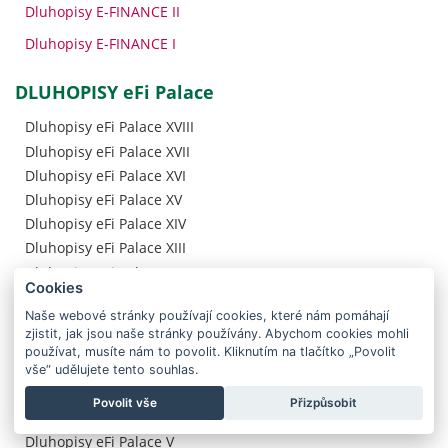
Dluhopisy E-FINANCE II
Dluhopisy E-FINANCE I
DLUHOPISY eFi Palace
Dluhopisy eFi Palace XVIII
Dluhopisy eFi Palace XVII
Dluhopisy eFi Palace XVI
Dluhopisy eFi Palace XV
Dluhopisy eFi Palace XIV
Dluhopisy eFi Palace XIII
Dluhopisy eFi Palace XII
Cookies
Dluhopisy eFi Palace XI
Naše webové stránky používají cookies, které nám pomáhají
Dluhopisy eFi Palace X
zjistit, jak jsou naše stránky používány. Abychom cookies mohli
Dluhopisy eFi Palace IX
používat, musíte nám to povolit. Kliknutím na tlačítko „Povolit
Dluhopisy eFi Palace VIII
vše“ udělujete tento souhlas.
Dluhopisy eFi Palace VII
Povolit vše
Přizpůsobit
Dluhopisy eFi Palace VI
Dluhopisy eFi Palace V