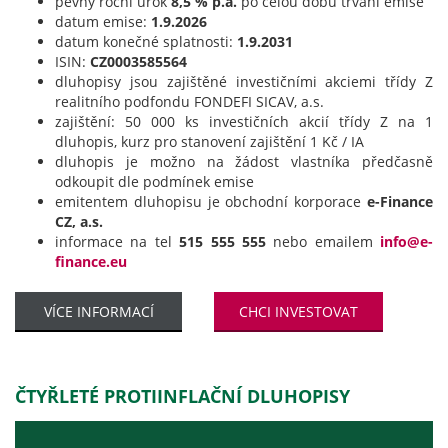
pevný roční úrok
8,5 % p.a.
po celou dobu trvání emise
datum emise:
1.9.2026
datum konečné splatnosti:
1.9.2031
ISIN:
CZ0003585564
dluhopisy jsou zajištěné investičními akciemi třídy Z
realitního podfondu FONDEFI SICAV, a.s.
zajištění: 50 000 ks investičních akcií třídy Z na 1
dluhopis, kurz pro stanovení zajištění 1 Kč / IA
dluhopis je možno na žádost vlastníka předčasně
odkoupit dle podmínek emise
emitentem dluhopisu je obchodní korporace
e-Finance
CZ, a.s.
informace na tel
515 555 555
nebo emailem
info@e-
finance.eu
VÍCE INFORMACÍ
CHCI INVESTOVAT
ČTYŘLETÉ PROTIINFLAČNÍ DLUHOPISY