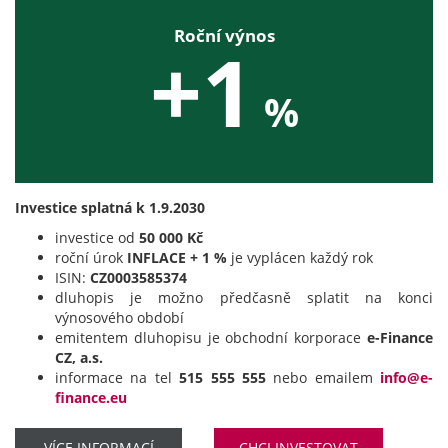
Roční výnos
+1
%
Investice splatná k 1.9.2030
investice od
50 000 Kč
roční úrok
INFLACE + 1 %
je vyplácen každý rok
ISIN:
CZ0003585374
dluhopis je možno předčasně splatit na konci
výnosového období
emitentem dluhopisu je obchodní korporace
e-Finance
CZ, a.s.
informace na tel
515 555 555
nebo emailem
info@e-
finance.eu
VÍCE INFORMACÍ
CHCI INVESTOVAT