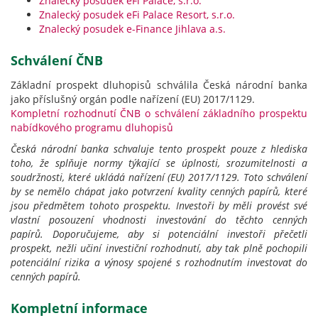
Znalecký posudek eFi Palace, s.r.o.
Znalecký posudek eFi Palace Resort, s.r.o.
Znalecký posudek e-Finance Jihlava a.s.
Schválení ČNB
Základní prospekt dluhopisů schválila Česká národní banka
jako příslušný orgán podle nařízení (EU) 2017/1129.
Kompletní rozhodnutí ČNB o schválení základního prospektu
nabídkového programu dluhopisů
Česká národní banka schvaluje tento prospekt pouze z hlediska
toho, že splňuje normy týkající se úplnosti, srozumitelnosti a
soudržnosti, které ukládá nařízení (EU) 2017/1129. Toto schválení
by se nemělo chápat jako potvrzení kvality cenných papírů, které
jsou předmětem tohoto prospektu. Investoři by měli provést své
vlastní posouzení vhodnosti investování do těchto cenných
papírů.
Doporučujeme, aby si potenciální investoři přečetli
prospekt, nežli učiní investiční rozhodnutí, aby tak plně pochopili
potenciální rizika a výnosy spojené s rozhodnutím investovat do
cenných papírů.
Kompletní informace