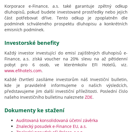
Korporace e-Finance, a.s. také garantuje zpětný odkup
dluhopisů, pokud budete investované prostředky nebo jejich
část potřebovat dříve. Tento odkup je zpoplatněn dle
podmínek schváleného prospektu dluhopisu a konkrétních
emisních podmínek.
Investorské benefity
Každý investor investující do emisí zajištěných dluhopisů e-
Finance, a.s. získá voucher na 20% slevu na až pětidenní
pobyt pro 6 osob, ve kterémkoliv EFI Hotelů, viz.
www.efihotels.com
.
Každé čtvrtletí zasíláme investorům náš Investiční bulletin,
kde je pravidelně informujeme o našich výsledcích,
představujeme jim další investiční příležitosti. Poslední číslo
našeho Investičního bulletinu naleznete
ZDE
.
Dokumenty ke stažení
Auditovaná konsolidovaná účetní závěrka
Znalecký posudek e-Finance EU, a.s.