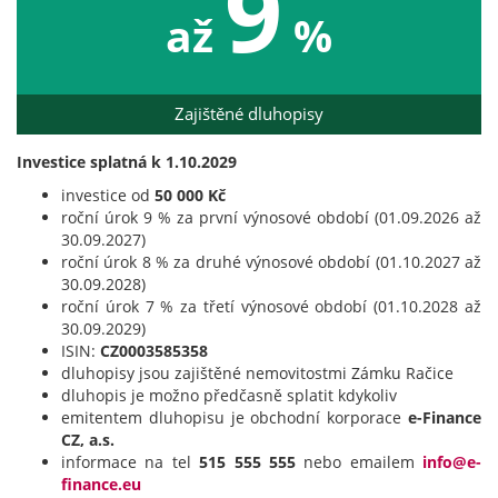
9
až
%
Zajištěné dluhopisy
Investice splatná k 1.10.2029
investice od
50 000 Kč
roční úrok 9 % za první výnosové období (01.09.2026 až
30.09.2027)
roční úrok 8 % za druhé výnosové období (01.10.2027 až
30.09.2028)
roční úrok 7 % za třetí výnosové období (01.10.2028 až
30.09.2029)
ISIN:
CZ0003585358
dluhopisy jsou zajištěné nemovitostmi Zámku Račice
dluhopis je možno předčasně splatit kdykoliv
emitentem dluhopisu je obchodní korporace
e-Finance
CZ, a.s.
informace na tel
515 555 555
nebo emailem
info@e-
finance.eu