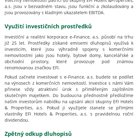
Všechny nemovitosti patřící do skupiny EFI Hotels &Properties,
a.s. jsou v bezvadném stavu, jsou funkční a zkolaudovány a
jsou provozovány s kladným ukazatelem EBITDA.
Využití investičních prostředků
Investiční a realitní korporace e-Finance, a.s. působí na trhu
již 25 let. Prostředky získané emisemi dluhopisů využívá k
investicím, které jsou výhradně spojeny s komerčními
nemovitostmi jako jsou hotely, bytové domy, kancelářské a
obchodní prostory, které provozuje pod známou
renomovanou značkou EFI.
Pokud začnete investovat s e-Finance, a.s. budete se podílet
na výnosech z komerčních nemovitostí. Investice s námi Vám
přinese vždy atraktivní úrok s přiměřeným zajištěním
skutečným majetkem. Do budoucna přednostně předložíme
našim investorům nabídku na upsání akcií skupiny EFI Hotels
& Properties, a.s. Pokud ji využijete stanete se přímými
vlastníky EFI Hotels & Properties, a.s. s pravidelnou roční
dividendou.
Zpětný odkup dluhopisů