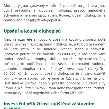
Dluhopisy jsou vydávány v listinné podobě, na jméno a jsou
volně převoditelné rubopisem, přičemž převod nepodléhá
schválení a není ani zpoplatněn. Rovněž upsání dluhopisu je
realizováno bez jakýchkoli poplatků.
Upsání a koupě dluhopisů
Nejprve uzavřete smlouvu o upsání a koupi dluhopisů, poté
uhradíte emisní kurz upsaných dluhopisů, a to buď převodem
na účet, který je ve smlouvě uveden, nebo v hotovosti
(hotovost pouze do ekvivalentu 250 000 Kč), a následně Vám
budou předány dluhopisy. Dluhopisy mohou být také zaslány
poštou jako pojištěná cenná zásilka. Nominální hodnota
jednoho dluhopisu a minimální výše investované částky činí
50 000 Kč. Smlouvu o upsání dluhopisů je možno uzavřít
přímo v sídle společnosti e-Finance CZ, a.s. v Brně na ulici
Bratislavská 234/52, nebo v pražské pobočce v budově City
Empiria, Na Strži 1702/65, Praha nebo korespondenční formou
nebo po vyplnění objednávkového formuláře níže.
Investiční příležitost zajištěná zástavním
právem