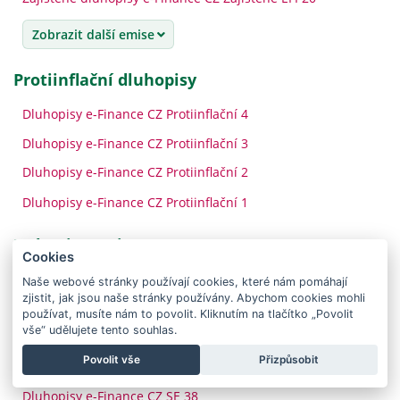
Zobrazit další emise
Protiinflační dluhopisy
Dluhopisy e-Finance CZ Protiinflační 4
Dluhopisy e-Finance CZ Protiinflační 3
Dluhopisy e-Finance CZ Protiinflační 2
Dluhopisy e-Finance CZ Protiinflační 1
Duhopisy e-Finance CZ
Cookies
Dluhopisy e-Finance CZ SE 46
Naše webové stránky používají cookies, které nám pomáhají
zjistit, jak jsou naše stránky používány. Abychom cookies mohli
Dluhopisy e-Finance CZ SE 44
používat, musíte nám to povolit. Kliknutím na tlačítko „Povolit
vše“ udělujete tento souhlas.
Dluhopisy e-Finance CZ SE 42
Povolit vše
Přizpůsobit
Dluhopisy e-Finance CZ SE 40
Dluhopisy e-Finance CZ SE 38