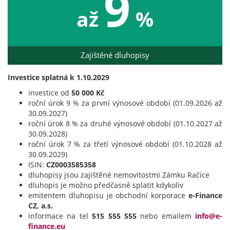
9
až
%
Zajištěné dluhopisy
Investice splatná k 1.10.2029
investice od
50 000 Kč
roční úrok 9 % za první výnosové období (01.09.2026 až
30.09.2027)
roční úrok 8 % za druhé výnosové období (01.10.2027 až
30.09.2028)
roční úrok 7 % za třetí výnosové období (01.10.2028 až
30.09.2029)
ISIN:
CZ0003585358
dluhopisy jsou zajištěné nemovitostmi Zámku Račice
dluhopis je možno předčasně splatit kdykoliv
emitentem dluhopisu je obchodní korporace
e-Finance
CZ, a.s.
informace na tel
515 555 555
nebo emailem
info@e-
finance.eu