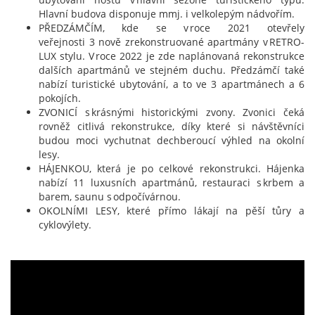
Hlavní budova disponuje mmj. i velkolepým nádvořím.
PŘEDZÁMČÍM, kde se v roce 2021 otevřely
veřejnosti 3 nově zrekonstruované apartmány v RETRO-
LUX stylu. V roce 2022 je zde naplánovaná rekonstrukce
dalších apartmánů ve stejném duchu. Předzámčí také
nabízí turistické ubytování, a to ve 3 apartmánech a 6
pokojích.
ZVONICÍ s krásnými historickými zvony. Zvonici čeká
rovněž citlivá rekonstrukce, díky které si návštěvníci
budou moci vychutnat dechberoucí výhled na okolní
lesy.
HÁJENKOU, která je po celkové rekonstrukci. Hájenka
nabízí 11 luxusních apartmánů, restauraci s krbem a
barem, saunu s odpočívárnou.
OKOLNÍMI LESY, které přímo lákají na pěší tůry a
cyklovýlety.