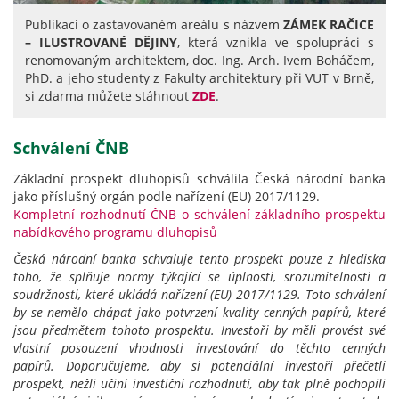
Publikaci o zastavovaném areálu s názvem
ZÁMEK RAČICE
– ILUSTROVANÉ DĚJINY
, která vznikla ve spolupráci s
renomovaným architektem, doc. Ing. Arch. Ivem Boháčem,
PhD. a jeho studenty z Fakulty architektury při VUT v Brně,
si zdarma můžete stáhnout
ZDE
.
Schválení ČNB
Základní prospekt dluhopisů schválila Česká národní banka
jako příslušný orgán podle nařízení (EU) 2017/1129.
Kompletní rozhodnutí ČNB o schválení základního prospektu
nabídkového programu dluhopisů
Česká národní banka schvaluje tento prospekt pouze z hlediska
toho, že splňuje normy týkající se úplnosti, srozumitelnosti a
soudržnosti, které ukládá nařízení (EU) 2017/1129. Toto schválení
by se nemělo chápat jako potvrzení kvality cenných papírů, které
jsou předmětem tohoto prospektu. Investoři by měli provést své
vlastní posouzení vhodnosti investování do těchto cenných
papírů.
Doporučujeme, aby si potenciální investoři přečetli
prospekt, nežli učiní investiční rozhodnutí, aby tak plně pochopili