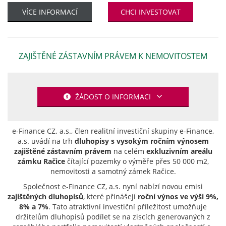
VÍCE INFORMACÍ
CHCI INVESTOVAT
ZAJIŠTĚNÉ ZÁSTAVNÍM PRÁVEM K NEMOVITOSTEM
ŽÁDOST O INFORMACI
e-Finance CZ. a.s., člen realitní investiční skupiny e-Finance,
a.s. uvádí na trh
​dluhopisy s vysokým ročním výnosem
zajištěné zástavním právem
na celém
exkluzivním areálu
zámku Račice
čítající pozemky o výměře přes 50 000 m2,
nemovitosti a samotný zámek Račice.
Společnost e-Finance CZ, a.s. nyní nabízí novou emisi
zajištěných dluhopisů
, které přinášejí
roční výnos ve výši 9%,
8% a 7%
. Tato atraktivní investiční příležitost umožňuje
držitelům dluhopisů podílet se na ziscích generovaných z