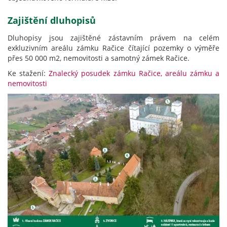
Zajištění dluhopisů
Dluhopisy jsou zajištěné zástavním právem na celém
exkluzivním areálu zámku Račice čítající pozemky o výměře
přes 50 000 m2, nemovitosti a samotný zámek Račice.
Ke stažení:
Znalecký posudek zámku Račice, areálu zámku a
nemovitosti