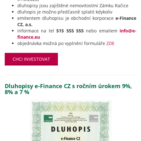
dluhopisy jsou zajištěné nemovitostmi Zámku Račice
dluhopis je možno předčasně splatit kdykoliv
emitentem dluhopisu je obchodní korporace
e-Finance
CZ, a.s.
informace na tel
515 555 555
nebo emailem
info@e-
finance.eu
objednávka možná po vyplnění formuláře
ZDE
CHCI INVESTOVAT
Dluhopisy e-Finance CZ s ročním úrokem 9%,
8% a 7 %