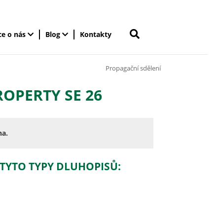
ce o nás
Blog
Kontakty
Propagační sdělení
OPERTY SE 26
na.
 TYTO TYPY DLUHOPISŮ: