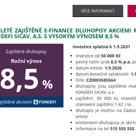
VÍCE INFORMACÍ
ILETÉ ZAJIŠTĚNÉ E-FINANCE DLUHOPISY AKCIEMI
DEFI SICAV, A.S. S VYSOKÝM VÝNOSEM 8,5 %
Investice splatná k 1.9.2031
Zajištěné dluhopisy
investice od
50 000 Kč
Roční výnos
pevný roční úrok
8,5 % p.a.
po
8,5
datum emise:
1.9.2026
datum konečné splatnosti:
1.
%
ISIN:
CZ0003585564
dluhopisy jsou zajištěné inv
FONDEFI SICAV, a.s.
zajištění: 50 000 ks invest
ajištěné akciemi
stanovení zajištění 1 Kč / IA
dluhopis je možno na žádos
emise
emitentem dluhopisu je obc
informace na tel
515 555 555