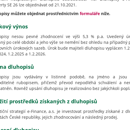
rty SE 26 lze objednávat od 21.10.2021.
opisy můžete objednat prostřednictvím
formuláře
níže.
kový výnos
opisy nesou pevné zhodnocení ve výši 5,3 % p.a. Uvedený úr
aný po celé období a jeho výše se nemění bez ohledu na případný 
vních úrokových sazeb. Úrok bude majiteli dluhopisu vyplácen 1.2
024, 1.2.2025 a 1.2.2026.
ma dluhopisů
opisy jsou vydávány v listinné podobě, na jméno a jsou 
oditelné rubopisem, přičemž převod nepodléhá schválení a ne
atněn. Rovněž upsání dluhopisu je realizováno bez jakýchkoli popl
žití prostředků získaných z dluhopisů
tiční strategií e-Finance, a.s. je investovat prostředky získané z
itách České republiky, jejich zhodnocování a následný prodej.