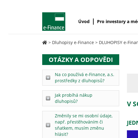
Úvod
Pro investory a m
>
Dluhopisy e-Finance
>
DLUHOPISY e-Finan
OTÁZKY A ODPOVĚDI
Na co používá e-Finance, a.s.
prostředky z dluhopisů?
Jak probíhá nákup
dluhopisů?
V S
Změnily se mi osobní údaje,
např. přestěhováním či
JED
sňatkem, musím změnu
hlásit?