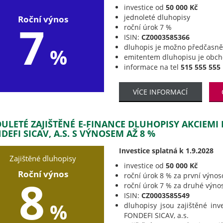
investice od
50 000 Kč
jednoleté dluhopisy
Roční výnos
7
roční úrok 7 %
ISIN:
CZ0003585366
dluhopis je možno předčasně 
%
emitentem dluhopisu je obc
informace na tel
515 555 555
VÍCE INFORMACÍ
ULETÉ ZAJIŠTĚNÉ E-FINANCE DLUHOPISY AKCIEMI
DEFI SICAV, A.S. S VÝNOSEM AŽ 8 %
Investice splatná k 1.9.2028
Zajištěné dluhopisy
investice od
50 000 Kč
Roční výnos
roční úrok 8 % za první výnos
8
roční úrok 7 % za druhé výno
ISIN:
CZ0003585549
%
dluhopisy jsou zajištěné inv
FONDEFI SICAV, a.s.