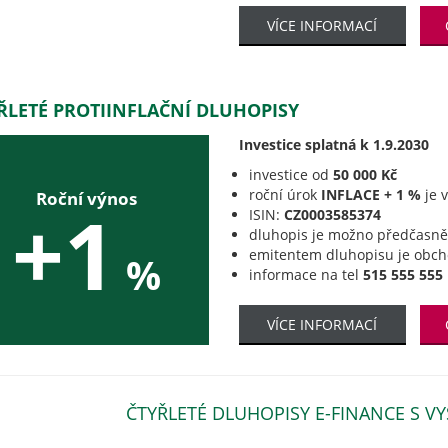
VÍCE INFORMACÍ
ŘLETÉ PROTIINFLAČNÍ DLUHOPISY
Investice splatná k 1.9.2030
investice od
50 000 Kč
roční úrok
INFLACE + 1 %
je 
Roční výnos
+1
ISIN:
CZ0003585374
dluhopis je možno předčasně 
emitentem dluhopisu je obc
%
informace na tel
515 555 555
VÍCE INFORMACÍ
ČTYŘLETÉ DLUHOPISY E-FINANCE S 