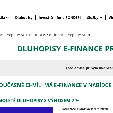
édia
Dluhopisy
Investiční fond FONDEFI
Služby
Ví
ce Property SE
>
DLUHOPISY e-Finance Property SE 26
DLUHOPISY E-FINANCE PR
Tato emise již byla ukonče
OUČASNÉ CHVÍLI MÁ E-FINANCE V NABÍDCE
NOLETÉ DLUHOPISY S VÝNOSEM 7 %
Investice splatná k 1.2.2028