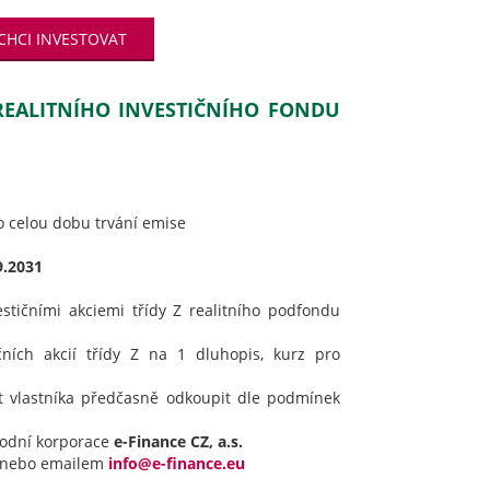
CHCI INVESTOVAT
 REALITNÍHO INVESTIČNÍHO FONDU
 celou dobu trvání emise
9.2031
estičními akciemi třídy Z realitního podfondu
ičních akcií třídy Z na 1 dluhopis, kurz pro
t vlastníka předčasně odkoupit dle podmínek
hodní korporace
e-Finance CZ, a.s.
nebo emailem
info@e-finance.eu