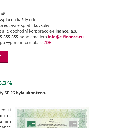
 Kč
 vyplácen každý rok
předčasně splatit kdykoliv
su je obchodní korporace
e-Finance, a.s.
5 555 555
nebo emailem
info@e-finance.eu
po vyplnění formuláře
ZDE
T
5,3 %
rty SE 26 byla ukončena.
 emisi
mu e-
málním
nance