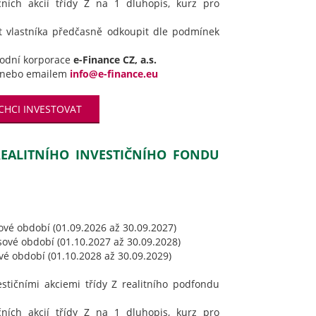
ičních akcií třídy Z na 1 dluhopis, kurz pro
t vlastníka předčasně odkoupit dle podmínek
hodní korporace
e-Finance CZ, a.s.
nebo emailem
info@e-finance.eu
CHCI INVESTOVAT
 REALITNÍHO INVESTIČNÍHO FONDU
ové období (01.09.2026 až 30.09.2027)
sové období (01.10.2027 až 30.09.2028)
ové období (01.10.2028 až 30.09.2029)
estičními akciemi třídy Z realitního podfondu
ičních akcií třídy Z na 1 dluhopis, kurz pro