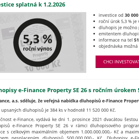
stice splatná k 1.2.2026
investice od
30 000
roční úrok 5,3 % je
dluhopis je možno 
emitentem dluhopi
informace na tel
51
objednávka možná 
CHCI INVESTOVA
hopisy e-Finance Property SE 26 s ročním úrokem 
ance, a.s. sděluje, že veřejná nabídka dluhopisů e-Finance Prope
 upsaných dluhopisů je 384 ks v hodnotě 11 520 000 Kč.
čnost e-Finance, vydává ke dni 1. prosince 2021 dvacátou šestou
opisů e-Finance Property SE 26 v rámci dluhopisového progra
nce s celkovým maximálním objemem 1.000.000.000,- Kč a maxi
mem nesplaceným dluhopisů 500.000.000,- Kč. Dluhopisy e-Fi