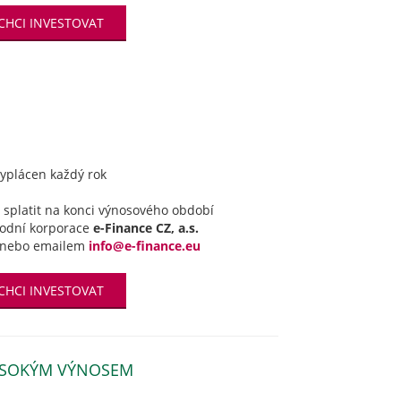
CHCI INVESTOVAT
vyplácen každý rok
splatit na konci výnosového období
hodní korporace
e-Finance CZ, a.s.
nebo emailem
info@e-finance.eu
CHCI INVESTOVAT
VYSOKÝM VÝNOSEM