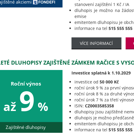
ajištěné akciemi
stanovení zajištění 1 Kč / IA
dluhopis je možno na žádos
emise
emitentem dluhopisu je obc
informace na tel
515 555 555
VÍCE INFORMACÍ
LETÉ DLUHOPISY ZAJIŠTĚNÉ ZÁMKEM RAČICE S VY
Investice splatná k 1.10.2029
investice od
50 000 Kč
Roční výnos
9
roční úrok 9 % za první výnos
roční úrok 8 % za druhé výno
roční úrok 7 % za třetí výnos
až
%
ISIN:
CZ0003585358
dluhopisy jsou zajištěné nem
dluhopis je možno předčasně 
emitentem dluhopisu je obc
Zajištěné dluhopisy
informace na tel
515 555 555