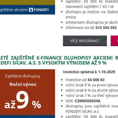
zajištění: 50 000 ks invest
stanovení zajištění 1 Kč / IA
ajištěné akciemi
dluhopis je možno na žádos
emise
emitentem dluhopisu je obc
informace na tel
515 555 555
VÍCE INFORMACÍ
LETÉ ZAJIŠTĚNÉ E-FINANCE DLUHOPISY AKCIEMI
DEFI SICAV, A.S. S VYSOKÝM VÝNOSEM AŽ 9 %
Investice splatná k 1.10.2029
Zajištěné dluhopisy
investice od
50 000 Kč
Roční výnos
roční úrok 9 % za první výnos
9
roční úrok 8 % za druhé výno
roční úrok 7 % za třetí výnos
až
%
ISIN:
CZ0003585556
dluhopisy jsou zajištěné inv
FONDEFI SICAV, a.s.
zajištění: 50 000 ks invest