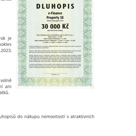
ok je
pokles
.2023,
volně
ní ani
atků.
 dluhopisů do nákupu nemovitostí v atraktivních