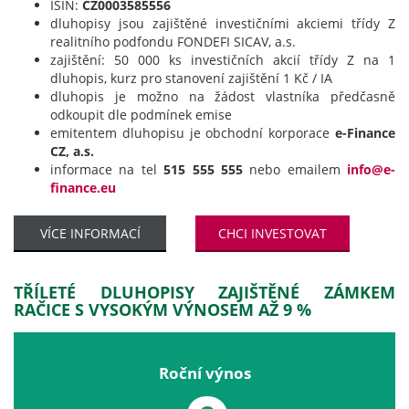
ISIN:
CZ0003585556
dluhopisy jsou zajištěné investičními akciemi třídy Z
realitního podfondu FONDEFI SICAV, a.s.
zajištění: 50 000 ks investičních akcií třídy Z na 1
dluhopis, kurz pro stanovení zajištění 1 Kč / IA
dluhopis je možno na žádost vlastníka předčasně
odkoupit dle podmínek emise
emitentem dluhopisu je obchodní korporace
e-Finance
CZ, a.s.
informace na tel
515 555 555
nebo emailem
info@e-
finance.eu
VÍCE INFORMACÍ
CHCI INVESTOVAT
TŘÍLETÉ DLUHOPISY ZAJIŠTĚNÉ ZÁMKEM
RAČICE S VYSOKÝM VÝNOSEM AŽ 9 %
Roční výnos