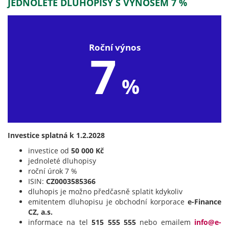
JEDNOLETÉ DLUHOPISY S VÝNOSEM 7 %
Roční výnos
7
%
Investice splatná k 1.2.2028
investice od
50 000 Kč
jednoleté dluhopisy
roční úrok 7 %
ISIN:
CZ0003585366
dluhopis je možno předčasně splatit kdykoliv
emitentem dluhopisu je obchodní korporace
e-Finance
CZ, a.s.
informace na tel
515 555 555
nebo emailem
info@e-