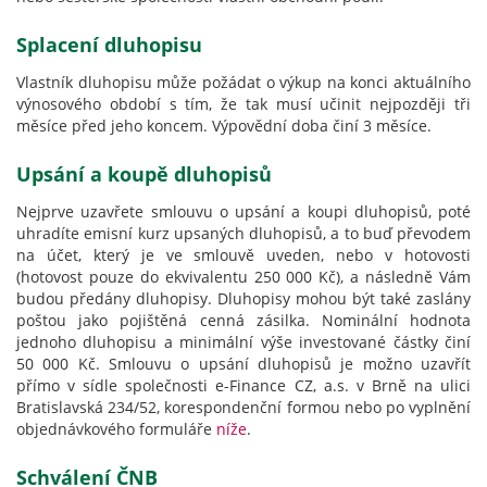
Splacení dluhopisu
Vlastník dluhopisu může požádat o výkup na konci aktuálního
výnosového období s tím, že tak musí učinit nejpozději tři
měsíce před jeho koncem. Výpovědní doba činí 3 měsíce.
Upsání a koupě dluhopisů
Nejprve uzavřete smlouvu o upsání a koupi dluhopisů, poté
uhradíte emisní kurz upsaných dluhopisů, a to buď převodem
na účet, který je ve smlouvě uveden, nebo v hotovosti
(hotovost pouze do ekvivalentu 250 000 Kč), a následně Vám
budou předány dluhopisy. Dluhopisy mohou být také zaslány
poštou jako pojištěná cenná zásilka. Nominální hodnota
jednoho dluhopisu a minimální výše investované částky činí
50 000 Kč. Smlouvu o upsání dluhopisů je možno uzavřít
přímo v sídle společnosti e-Finance CZ, a.s. v Brně na ulici
Bratislavská 234/52, korespondenční formou nebo po vyplnění
objednávkového formuláře
níže
.
Schválení ČNB