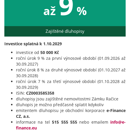
9
až
%
Zajištěné dluhopisy
Investice splatná k 1.10.2029
investice od
50 000 Kč
roční úrok 9 % za první výnosové období (01.09.2026 až
30.09.2027)
roční úrok 8 % za druhé výnosové období (01.10.2027 až
30.09.2028)
roční úrok 7 % za třetí výnosové období (01.10.2028 až
30.09.2029)
ISIN:
CZ0003585358
dluhopisy jsou zajištěné nemovitostmi Zámku Račice
dluhopis je možno předčasně splatit kdykoliv
emitentem dluhopisu je obchodní korporace
e-Finance
CZ, a.s.
informace na tel
515 555 555
nebo emailem
info@e-
finance.eu