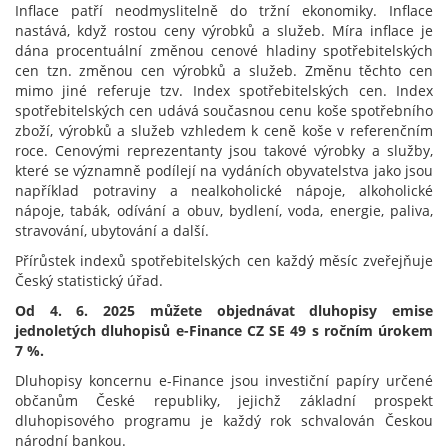
Inflace patří neodmyslitelně do tržní ekonomiky. Inflace
nastává, když rostou ceny výrobků a služeb. Míra inflace je
dána procentuální změnou cenové hladiny spotřebitelských
cen tzn. změnou cen výrobků a služeb. Změnu těchto cen
mimo jiné referuje tzv. Index spotřebitelských cen. Index
spotřebitelských cen udává současnou cenu koše spotřebního
zboží, výrobků a služeb vzhledem k ceně koše v referenčním
roce. Cenovými reprezentanty jsou takové výrobky a služby,
které se významně podílejí na vydáních obyvatelstva jako jsou
například potraviny a nealkoholické nápoje, alkoholické
nápoje, tabák, odívání a obuv, bydlení, voda, energie, paliva,
stravování, ubytování a další.
Přírůstek indexů spotřebitelských cen každý měsíc zveřejňuje
Český statistický úřad.
Od 4. 6. 2025 můžete objednávat dluhopisy emise
jednoletých dluhopisů e-Finance CZ SE 49 s ročním úrokem
7 %.
Dluhopisy koncernu e-Finance jsou investiční papíry určené
občanům České republiky, jejichž základní prospekt
dluhopisového programu je každý rok schvalován Českou
národní bankou.