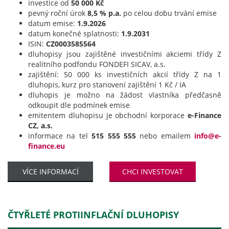
investice od
50 000 Kč
pevný roční úrok
8,5 % p.a.
po celou dobu trvání emise
datum emise:
1.9.2026
datum konečné splatnosti:
1.9.2031
ISIN:
CZ0003585564
dluhopisy jsou zajištěné investičními akciemi třídy Z
realitního podfondu FONDEFI SICAV, a.s.
zajištění: 50 000 ks investičních akcií třídy Z na 1
dluhopis, kurz pro stanovení zajištění 1 Kč / IA
dluhopis je možno na žádost vlastníka předčasně
odkoupit dle podmínek emise
emitentem dluhopisu je obchodní korporace
e-Finance
CZ, a.s.
informace na tel
515 555 555
nebo emailem
info@e-
finance.eu
VÍCE INFORMACÍ
CHCI INVESTOVAT
ČTYŘLETÉ PROTIINFLAČNÍ DLUHOPISY