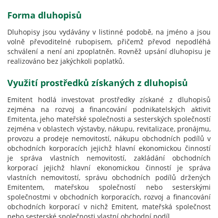
Forma dluhopisů
Dluhopisy jsou vydávány v listinné podobě, na jméno a jsou
volně převoditelné rubopisem, přičemž převod nepodléhá
schválení a není ani zpoplatněn. Rovněž upsání dluhopisu je
realizováno bez jakýchkoli poplatků.
Využití prostředků získaných z dluhopisů
Emitent hodlá investovat prostředky získané z dluhopisů
zejména na rozvoj a financování podnikatelských aktivit
Emitenta, jeho mateřské společnosti a sesterských společností
zejména v oblastech výstavby, nákupu, revitalizace, pronájmu,
provozu a prodeje nemovitostí, nákupu obchodních podílů v
obchodních korporacích jejichž hlavní ekonomickou činností
je správa vlastních nemovitostí, zakládání obchodních
korporací jejichž hlavní ekonomickou činností je správa
vlastních nemovitostí, správu obchodních podílů držených
Emitentem, mateřskou společností nebo sesterskými
společnostmi v obchodních korporacích, rozvoj a financování
obchodních korporací v nichž Emitent, mateřská společnost
nebo sesterské společnosti vlastní obchodní podíl.