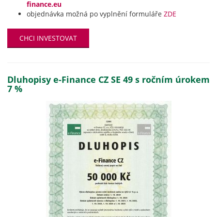
finance.eu
objednávka možná po vyplnění formuláře
ZDE
CHCI INVESTOVAT
Dluhopisy e-Finance CZ SE 49 s ročním úrokem
7 %