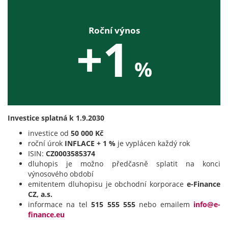
Roční výnos
+1
%
Investice splatná k 1.9.2030
investice od
50 000 Kč
roční úrok
INFLACE + 1 %
je vyplácen každý rok
ISIN:
CZ0003585374
dluhopis je možno předčasně splatit na konci
výnosového období
emitentem dluhopisu je obchodní korporace
e-Finance
CZ, a.s.
informace na tel
515 555 555
nebo emailem
info@e-
finance.eu