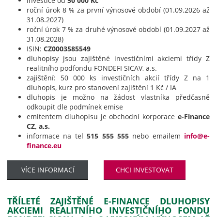
investice od
50 000 Kč
roční úrok 8 % za první výnosové období (01.09.2026 až
31.08.2027)
roční úrok 7 % za druhé výnosové období (01.09.2027 až
31.08.2028)
ISIN:
CZ0003585549
dluhopisy jsou zajištěné investičními akciemi třídy Z
realitního podfondu FONDEFI SICAV, a.s.
zajištění: 50 000 ks investičních akcií třídy Z na 1
dluhopis, kurz pro stanovení zajištění 1 Kč / IA
dluhopis je možno na žádost vlastníka předčasně
odkoupit dle podmínek emise
emitentem dluhopisu je obchodní korporace
e-Finance
CZ, a.s.
informace na tel
515 555 555
nebo emailem
info@e-
finance.eu
VÍCE INFORMACÍ
CHCI INVESTOVAT
TŘÍLETÉ ZAJIŠTĚNÉ E-FINANCE DLUHOPISY
AKCIEMI REALITNÍHO INVESTIČNÍHO FONDU