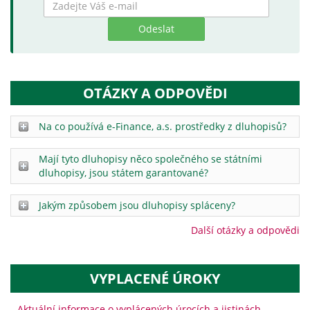
Zadejte
hledaný
výraz
OTÁZKY A ODPOVĚDI
Na co používá e-Finance, a.s. prostředky z dluhopisů?
Mají tyto dluhopisy něco společného se státními
dluhopisy, jsou státem garantované?
Jakým způsobem jsou dluhopisy spláceny?
Další otázky a odpovědi
VYPLACENÉ ÚROKY
Aktuální informace o vyplácených úrocích a jistinách