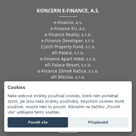
KONCERN E-FINANCE, A.S.
e-Finance, a.s.
e-Finance EU, a.s.
e-Finance Reality, s.r.o.
e-Finance Developer, s.r.o.
Czech Property Fund, s.r.o.
eFi Palace, s.r.o.
e-Finance Apart Hotel, s.r.o.
eFi Palace Resort, s.r.o.
e-Finance Zámek Račice, s.r.o.
eFi Břeclav, s.r.o.
eFi Sport Centrum, s.r.o.
Cookies
e-Finance Jihlava, a.s.
e-Finance CZ, a.s.
Naše webové stránky používají cookies, které nám pomáhají
EFI Pivovar, s.r.o.
zjistit, jak jsou naše stránky používány. Abychom cookies mohli
EFI Hostinec, s.r.o.
používat, musíte nám to povolit. Kliknutím na tlačítko „Povolit
vše“ udělujete tento souhlas.
EFI Byty, s.r.o.
Povolit vše
Přizpůsobit
PARTNEŘI KONCERNU: