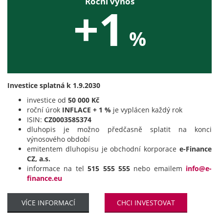
Roční výnos
+1
%
Investice splatná k 1.9.2030
investice od
50 000 Kč
roční úrok
INFLACE + 1 %
je vyplácen každý rok
ISIN:
CZ0003585374
dluhopis je možno předčasně splatit na konci
výnosového období
emitentem dluhopisu je obchodní korporace
e-Finance
CZ, a.s.
informace na tel
515 555 555
nebo emailem
info@e-
finance.eu
VÍCE INFORMACÍ
CHCI INVESTOVAT