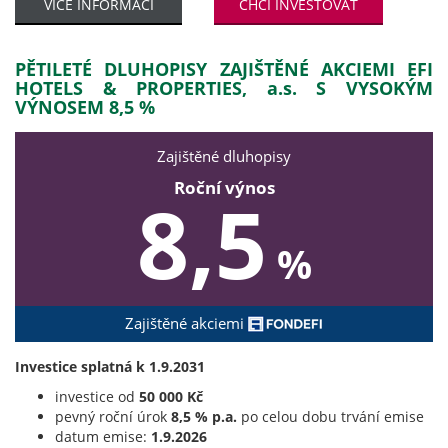
VÍCE INFORMACÍ
CHCI INVESTOVAT
PĚTILETÉ DLUHOPISY ZAJIŠTĚNÉ AKCIEMI EFI
HOTELS & PROPERTIES, a.s. S VYSOKÝM
VÝNOSEM 8,5 %
Zajištěné dluhopisy
Roční výnos
8,5
%
Zajištěné akciemi
Investice splatná k 1.9.2031
investice od
50 000 Kč
pevný roční úrok
8,5 % p.a.
po celou dobu trvání emise
datum emise:
1.9.2026