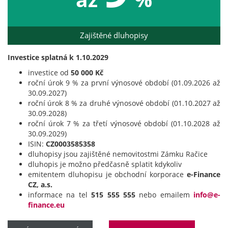
Zajištěné dluhopisy
Investice splatná k 1.10.2029
investice od
50 000 Kč
roční úrok 9 % za první výnosové období (01.09.2026 až
30.09.2027)
roční úrok 8 % za druhé výnosové období (01.10.2027 až
30.09.2028)
roční úrok 7 % za třetí výnosové období (01.10.2028 až
30.09.2029)
ISIN:
CZ0003585358
dluhopisy jsou zajištěné nemovitostmi Zámku Račice
dluhopis je možno předčasně splatit kdykoliv
emitentem dluhopisu je obchodní korporace
e-Finance
CZ, a.s.
informace na tel
515 555 555
nebo emailem
info@e-
finance.eu