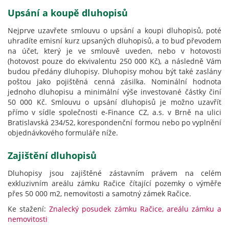
Upsání a koupě dluhopisů
Nejprve uzavřete smlouvu o upsání a koupi dluhopisů, poté
uhradíte emisní kurz upsaných dluhopisů, a to buď převodem
na účet, který je ve smlouvě uveden, nebo v hotovosti
(hotovost pouze do ekvivalentu 250 000 Kč), a následně Vám
budou předány dluhopisy. Dluhopisy mohou být také zaslány
poštou jako pojištěná cenná zásilka. Nominální hodnota
jednoho dluhopisu a minimální výše investované částky činí
50 000 Kč. Smlouvu o upsání dluhopisů je možno uzavřít
přímo v sídle společnosti e-Finance CZ, a.s. v Brně na ulici
Bratislavská 234/52, korespondenční formou nebo po vyplnění
objednávkového formuláře níže.
Zajištění dluhopisů
Dluhopisy jsou zajištěné zástavním právem na celém
exkluzivním areálu zámku Račice čítající pozemky o výměře
přes 50 000 m2, nemovitosti a samotný zámek Račice.
Ke stažení:
Znalecký posudek zámku Račice, areálu zámku a
nemovitosti