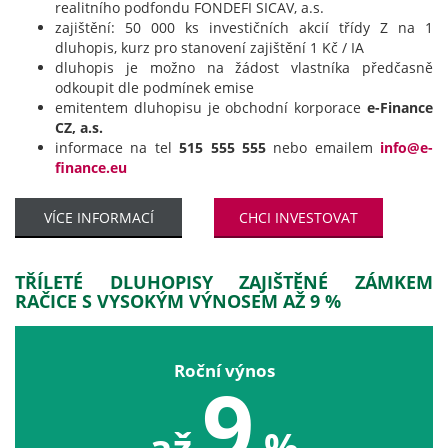
realitního podfondu FONDEFI SICAV, a.s.
zajištění: 50 000 ks investičních akcií třídy Z na 1
dluhopis, kurz pro stanovení zajištění 1 Kč / IA
dluhopis je možno na žádost vlastníka předčasně
odkoupit dle podmínek emise
emitentem dluhopisu je obchodní korporace
e-Finance
CZ, a.s.
informace na tel
515 555 555
nebo emailem
info@e-
finance.eu
VÍCE INFORMACÍ
CHCI INVESTOVAT
TŘÍLETÉ DLUHOPISY ZAJIŠTĚNÉ ZÁMKEM
RAČICE S VYSOKÝM VÝNOSEM AŽ 9 %
Roční výnos
9
až
%