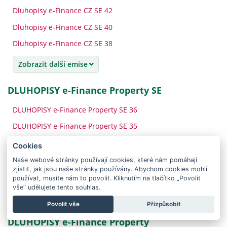
Dluhopisy e-Finance CZ SE 42
Dluhopisy e-Finance CZ SE 40
Dluhopisy e-Finance CZ SE 38
Zobrazit další emise
DLUHOPISY e-Finance Property SE
DLUHOPISY e-Finance Property SE 36
DLUHOPISY e-Finance Property SE 35
DLUHOPISY e-Finance Property SE 34
Cookies
DLUHOPISY e-Finance Property SE 33
Naše webové stránky používají cookies, které nám pomáhají
zjistit, jak jsou naše stránky používány. Abychom cookies mohli
DLUHOPISY e-Finance Property SE 32
používat, musíte nám to povolit. Kliknutím na tlačítko „Povolit
vše“ udělujete tento souhlas.
Zobrazit další emise
Povolit vše
Přizpůsobit
DLUHOPISY e-Finance Property