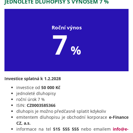
JEDNOLETÉ DLUHOPISY S VÝNOSEM 7 %
Roční výnos
7
%
Investice splatná k 1.2.2028
investice od
50 000 Kč
jednoleté dluhopisy
roční úrok 7 %
ISIN:
CZ0003585366
dluhopis je možno předčasně splatit kdykoliv
emitentem dluhopisu je obchodní korporace
e-Finance
CZ, a.s.
informace na tel
515 555 555
nebo emailem
info@e-