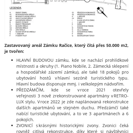
Zastavovaný areál Zámku Račice, který čítá přes 50.000 m2,
je tvořen:
HLAVNÍ BUDOVOU zámku, kde se nachází prohlídkové
místnosti a okruhy (1. Piano Nobile, 2. Zámecká sklepení
a hospodářské zázemí zámku), ale také 18 pokojů pro
ubytování hostů v hlavní sezóně turistického typu.
Hlavní budova disponuje mmj. i velkolepým nádvořím.
PŘEDZÁMČÍM, kde se v roce 2021 otevřely
veřejnosti 3 nově zrekonstruované apartmány v RETRO-
LUX stylu. V roce 2022 je zde naplánovaná rekonstrukce
dalších apartmánů ve stejném duchu. Předzámčí také
nabízí turistické ubytování, a to ve 3 apartmánech a 6
pokojích.
ZVONICÍ s krásnými historickými zvony. Zvonici čeká
rovněž citlivá rekonstrukce, díky které si návštěvníci