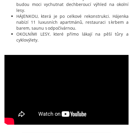
budou moci vychutnat dechberoucí výhled na okolní
lesy.
HÁJENKOU, která je po celkové rekonstrukci. Hájenka
nabízí 11 luxusních apartmánů, restauraci s krbem a
barem, saunu s odpočívárnou.
OKOLNÍMI LESY, které přímo lákají na pěší tůry a
cyklovýlety.