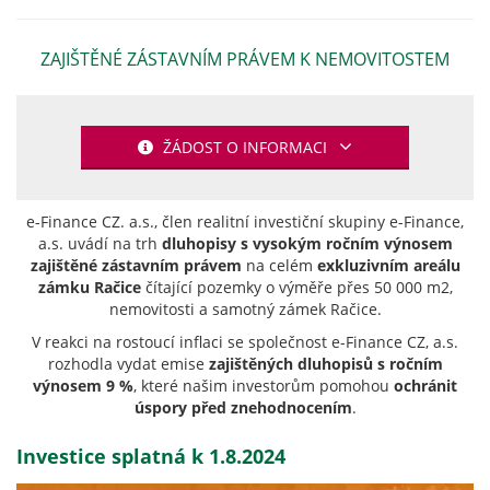
ZAJIŠTĚNÉ ZÁSTAVNÍM PRÁVEM K NEMOVITOSTEM
ŽÁDOST O INFORMACI
e-Finance CZ. a.s., člen realitní investiční skupiny e-Finance,
a.s. uvádí na trh
​dluhopisy s vysokým ročním výnosem
zajištěné zástavním právem
na celém
exkluzivním areálu
zámku Račice
čítající pozemky o výměře přes 50 000 m2,
nemovitosti a samotný zámek Račice.
V reakci na rostoucí inflaci se společnost e-Finance CZ, a.s.
rozhodla vydat emise
zajištěných dluhopisů s ročním
výnosem 9 %
, které našim investorům pomohou
ochránit
úspory před znehodnocením
.
Investice splatná k 1.8.2024