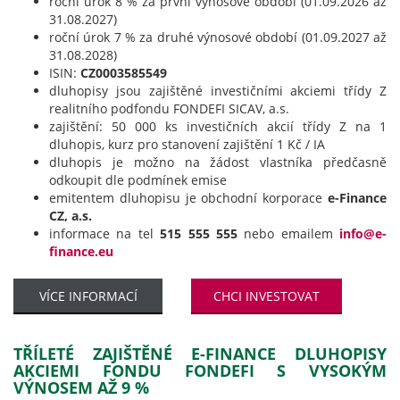
roční úrok 8 % za první výnosové období (01.09.2026 až
31.08.2027)
roční úrok 7 % za druhé výnosové období (01.09.2027 až
31.08.2028)
ISIN:
CZ0003585549
dluhopisy jsou zajištěné investičními akciemi třídy Z
realitního podfondu FONDEFI SICAV, a.s.
zajištění: 50 000 ks investičních akcií třídy Z na 1
dluhopis, kurz pro stanovení zajištění 1 Kč / IA
dluhopis je možno na žádost vlastníka předčasně
odkoupit dle podmínek emise
emitentem dluhopisu je obchodní korporace
e-Finance
CZ, a.s.
informace na tel
515 555 555
nebo emailem
info@e-
finance.eu
VÍCE INFORMACÍ
CHCI INVESTOVAT
TŘÍLETÉ ZAJIŠTĚNÉ E-FINANCE DLUHOPISY
AKCIEMI FONDU FONDEFI S VYSOKÝM
VÝNOSEM AŽ 9 %