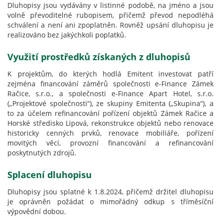
Dluhopisy jsou vydávány v listinné podobě, na jméno a jsou
volně převoditelné rubopisem, přičemž převod nepodléhá
schválení a není ani zpoplatněn. Rovněž upsání dluhopisu je
realizováno bez jakýchkoli poplatků.
Využití prostředků získaných z dluhopisů
K projektům, do kterých hodlá Emitent investovat patří
zejména financování záměrů společnosti e-Finance Zámek
Račice, s.r.o., a společnosti e-Finance Apart Hotel, s.r.o.
(„Projektové společnosti“), ze skupiny Emitenta („Skupina“), a
to za účelem refinancování pořízení objektů Zámek Račice a
Horské středisko Lipová, rekonstrukce objektů nebo renovace
historicky cenných prvků, renovace mobiliáře, pořízení
movitých věcí, provozní financování a refinancování
poskytnutých zdrojů.
Splacení dluhopisu
Dluhopisy jsou splatné k 1.8.2024, přičemž držitel dluhopisu
je oprávněn požádat o mimořádný odkup s tříměsíční
výpovědní dobou.