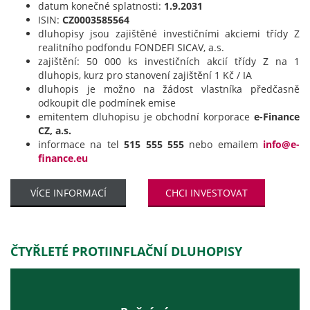
datum konečné splatnosti:
1.9.2031
ISIN:
CZ0003585564
dluhopisy jsou zajištěné investičními akciemi třídy Z
realitního podfondu FONDEFI SICAV, a.s.
zajištění: 50 000 ks investičních akcií třídy Z na 1
dluhopis, kurz pro stanovení zajištění 1 Kč / IA
dluhopis je možno na žádost vlastníka předčasně
odkoupit dle podmínek emise
emitentem dluhopisu je obchodní korporace
e-Finance
CZ, a.s.
informace na tel
515 555 555
nebo emailem
info@e-
finance.eu
VÍCE INFORMACÍ
CHCI INVESTOVAT
ČTYŘLETÉ PROTIINFLAČNÍ DLUHOPISY