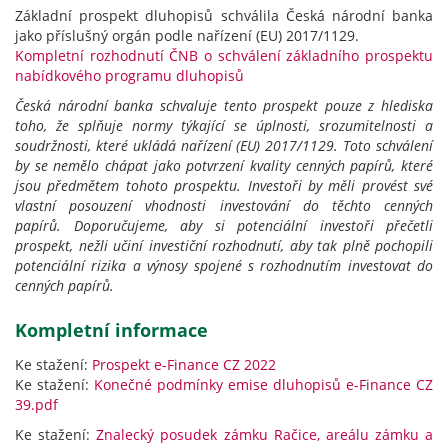
Základní prospekt dluhopisů schválila Česká národní banka
jako příslušný orgán podle nařízení (EU) 2017/1129.
Kompletní rozhodnutí ČNB o schválení základního prospektu
nabídkového programu dluhopisů
Česká národní banka schvaluje tento prospekt pouze z hlediska
toho, že splňuje normy týkající se úplnosti, srozumitelnosti a
soudržnosti, které ukládá nařízení (EU) 2017/1129. Toto schválení
by se nemělo chápat jako potvrzení kvality cenných papírů, které
jsou předmětem tohoto prospektu. Investoři by měli provést své
vlastní posouzení vhodnosti investování do těchto cenných
papírů.
Doporučujeme, aby si potenciální investoři přečetli
prospekt, nežli učiní investiční rozhodnutí, aby tak plně pochopili
potenciální rizika a výnosy spojené s rozhodnutím investovat do
cenných papírů.
Kompletní informace
Ke stažení:
Prospekt e-Finance CZ 2022
Ke stažení:
Konečné podmínky emise dluhopisů e-Finance CZ
39.pdf
Ke stažení:
Znalecký posudek zámku Račice, areálu zámku a