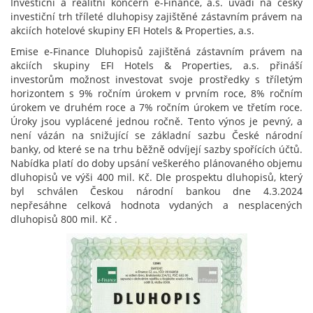
Investiční a realitní koncern e-Finance, a.s. uvádí na český
investiční trh tříleté dluhopisy zajištěné zástavním právem na
akciích hotelové skupiny EFI Hotels & Properties, a.s.
Emise e-Finance Dluhopisů zajištěná zástavním právem na
akciích skupiny EFI Hotels & Properties, a.s. přináší
investorům možnost investovat svoje prostředky s tříletým
horizontem s 9% ročním úrokem v prvním roce, 8% ročním
úrokem ve druhém roce a 7% ročním úrokem ve třetím roce.
Úroky jsou vyplácené jednou ročně. Tento výnos je pevný, a
není vázán na snižující se základní sazbu České národní
banky, od které se na trhu běžně odvíjejí sazby spořících účtů.
Nabídka platí do doby upsání veškerého plánovaného objemu
dluhopisů ve výši 400 mil. Kč. Dle prospektu dluhopisů, který
byl schválen Českou národní bankou dne 4.3.2024
nepřesáhne celková hodnota vydaných a nesplacených
dluhopisů 800 mil. Kč .