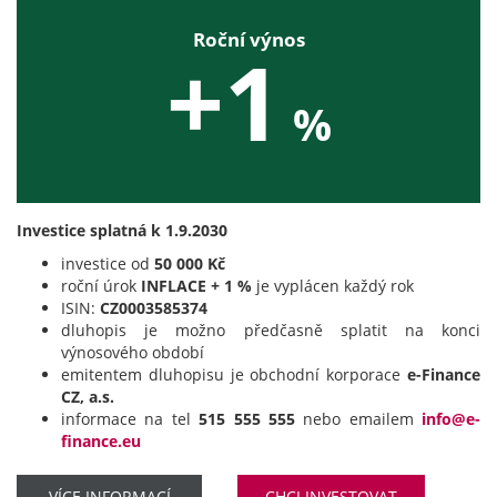
Roční výnos
+1
%
Investice splatná k 1.9.2030
investice od
50 000 Kč
roční úrok
INFLACE + 1 %
je vyplácen každý rok
ISIN:
CZ0003585374
dluhopis je možno předčasně splatit na konci
výnosového období
emitentem dluhopisu je obchodní korporace
e-Finance
CZ, a.s.
informace na tel
515 555 555
nebo emailem
info@e-
finance.eu
VÍCE INFORMACÍ
CHCI INVESTOVAT