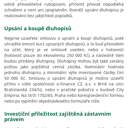
volně převoditelné rubopisem, přičemž převod nepodléhá
schválení a není ani zpoplatněn. Rovněž upsání dluhopisu je
realizováno bez jakýchkoli poplatků.
Upsání a koupě dluhopisů
Nejprve uzavřete smlouvu o upsání a koupi dluhopisů, poté
uhradíte emisní kurz upsaných dluhopisů, a to buď převodem
na účet, který je ve smlouvě uveden, nebo v hotovosti
(hotovost pouze do ekvivalentu 250 000 Kč), a následně Vám
budou předány dluhopisy. Dluhopisy mohou být také zaslány
poštou jako pojištěná cenná zásilka. Nominální hodnota
jednoho dluhopisu a minimální výše investované částky činí
50 000 Kč. Smlouvu o upsání dluhopisů je možno uzavřít
přímo v sídle společnosti e-Finance CZ, a.s. v Brně na ulici
Bratislavská 234/52, nebo v pražské pobočce v budově City
Empiria, Na Strži 1702/65, Praha nebo korespondenční formou
nebo po vyplnění objednávkového formuláře níže.
Investiční příležitost zajištěná zástavním
právem