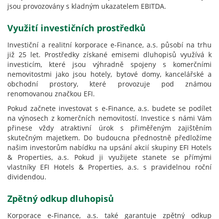
jsou provozovány s kladným ukazatelem EBITDA.
Využití investičních prostředků
Investiční a realitní korporace e-Finance, a.s. působí na trhu
již 25 let. Prostředky získané emisemi dluhopisů využívá k
investicím, které jsou výhradně spojeny s komerčními
nemovitostmi jako jsou hotely, bytové domy, kancelářské a
obchodní prostory, které provozuje pod známou
renomovanou značkou EFI.
Pokud začnete investovat s e-Finance, a.s. budete se podílet
na výnosech z komerčních nemovitostí. Investice s námi Vám
přinese vždy atraktivní úrok s přiměřeným zajištěním
skutečným majetkem. Do budoucna přednostně předložíme
našim investorům nabídku na upsání akcií skupiny EFI Hotels
& Properties, a.s. Pokud ji využijete stanete se přímými
vlastníky EFI Hotels & Properties, a.s. s pravidelnou roční
dividendou.
Zpětný odkup dluhopisů
Korporace e-Finance, a.s. také garantuje zpětný odkup