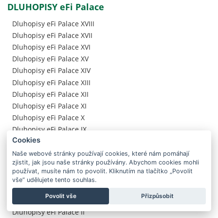
DLUHOPISY eFi Palace
Dluhopisy eFi Palace XVIII
Dluhopisy eFi Palace XVII
Dluhopisy eFi Palace XVI
Dluhopisy eFi Palace XV
Dluhopisy eFi Palace XIV
Dluhopisy eFi Palace XIII
Dluhopisy eFi Palace XII
Dluhopisy eFi Palace XI
Dluhopisy eFi Palace X
Dluhopisy eFi Palace IX
Cookies
Dluhopisy eFi Palace VIII
Dluhopisy eFi Palace VII
Naše webové stránky používají cookies, které nám pomáhají
zjistit, jak jsou naše stránky používány. Abychom cookies mohli
Dluhopisy eFi Palace VI
používat, musíte nám to povolit. Kliknutím na tlačítko „Povolit
Dluhopisy eFi Palace V
vše“ udělujete tento souhlas.
Dluhopisy eFi Palace IV
Povolit vše
Přizpůsobit
Dluhopisy eFi Palace III
Dluhopisy eFi Palace II