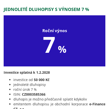
JEDNOLETÉ DLUHOPISY S VÝNOSEM 7 %
Roční výnos
7
%
Investice splatná k 1.2.2028
investice od
50 000 Kč
jednoleté dluhopisy
roční úrok 7 %
ISIN:
CZ0003585366
dluhopis je možno předčasně splatit kdykoliv
emitentem dluhopisu je obchodní korporace
e-Finance
CZ, a.s.