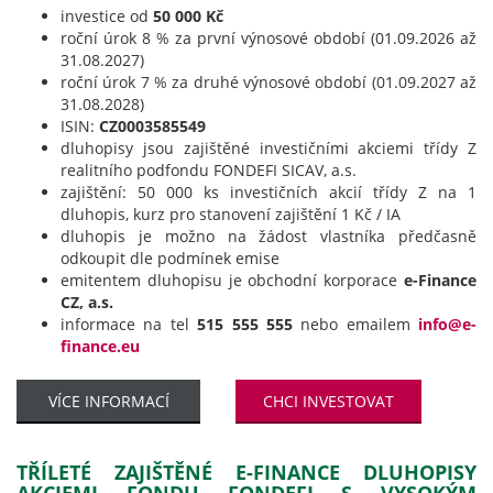
investice od
50 000 Kč
roční úrok 8 % za první výnosové období (01.09.2026 až
31.08.2027)
roční úrok 7 % za druhé výnosové období (01.09.2027 až
31.08.2028)
ISIN:
CZ0003585549
dluhopisy jsou zajištěné investičními akciemi třídy Z
realitního podfondu FONDEFI SICAV, a.s.
zajištění: 50 000 ks investičních akcií třídy Z na 1
dluhopis, kurz pro stanovení zajištění 1 Kč / IA
dluhopis je možno na žádost vlastníka předčasně
odkoupit dle podmínek emise
emitentem dluhopisu je obchodní korporace
e-Finance
CZ, a.s.
informace na tel
515 555 555
nebo emailem
info@e-
finance.eu
VÍCE INFORMACÍ
CHCI INVESTOVAT
TŘÍLETÉ ZAJIŠTĚNÉ E-FINANCE DLUHOPISY
AKCIEMI FONDU FONDEFI S VYSOKÝM