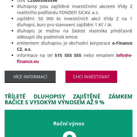
ISIN:
CZ0003585556
dluhopisy jsou zajištěné investičními akciemi třídy Z
realitního podfondu FONDEFI SICAV, a.s.
zajištění: 50 000 ks investičních akcií třídy Z na 1
dluhopis, kurz pro stanovení zajištění 1 Kč / IA
dluhopis je možno na žádost vlastníka předčasně
odkoupit dle podmínek emise
emitentem dluhopisu je obchodní korporace
e-Finance
CZ, a.s.
informace na tel
515 555 555
nebo emailem
info@e-
finance.eu
VÍCE INFORMACÍ
CHCI INVESTOVAT
TŘÍLETÉ DLUHOPISY ZAJIŠTĚNÉ ZÁMKEM
RAČICE S VYSOKÝM VÝNOSEM AŽ 9 %
Roční výnos