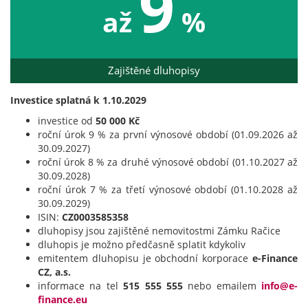
9
až
%
Zajištěné dluhopisy
Investice splatná k 1.10.2029
investice od
50 000 Kč
roční úrok 9 % za první výnosové období (01.09.2026 až
30.09.2027)
roční úrok 8 % za druhé výnosové období (01.10.2027 až
30.09.2028)
roční úrok 7 % za třetí výnosové období (01.10.2028 až
30.09.2029)
ISIN:
CZ0003585358
dluhopisy jsou zajištěné nemovitostmi Zámku Račice
dluhopis je možno předčasně splatit kdykoliv
emitentem dluhopisu je obchodní korporace
e-Finance
CZ, a.s.
informace na tel
515 555 555
nebo emailem
info@e-
finance.eu