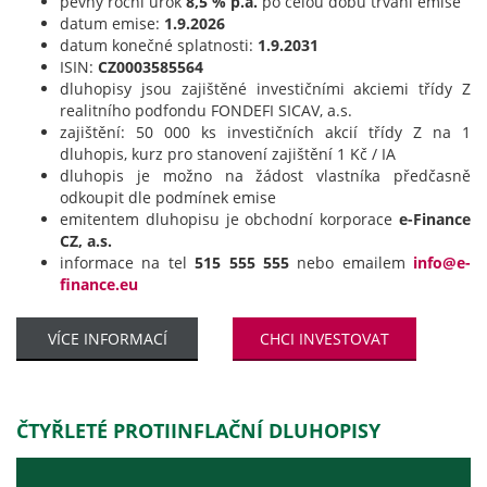
pevný roční úrok
8,5 % p.a.
po celou dobu trvání emise
datum emise:
1.9.2026
datum konečné splatnosti:
1.9.2031
ISIN:
CZ0003585564
dluhopisy jsou zajištěné investičními akciemi třídy Z
realitního podfondu FONDEFI SICAV, a.s.
zajištění: 50 000 ks investičních akcií třídy Z na 1
dluhopis, kurz pro stanovení zajištění 1 Kč / IA
dluhopis je možno na žádost vlastníka předčasně
odkoupit dle podmínek emise
emitentem dluhopisu je obchodní korporace
e-Finance
CZ, a.s.
informace na tel
515 555 555
nebo emailem
info@e-
finance.eu
VÍCE INFORMACÍ
CHCI INVESTOVAT
ČTYŘLETÉ PROTIINFLAČNÍ DLUHOPISY