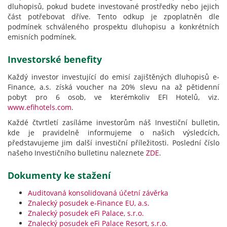
dluhopisů, pokud budete investované prostředky nebo jejich
část potřebovat dříve. Tento odkup je zpoplatněn dle
podmínek schváleného prospektu dluhopisu a konkrétních
emisních podmínek.
Investorské benefity
Každý investor investující do emisí zajištěných dluhopisů e-
Finance, a.s. získá voucher na 20% slevu na až pětidenní
pobyt pro 6 osob, ve kterémkoliv EFI Hotelů, viz.
www.efihotels.com
.
Každé čtvrtletí zasíláme investorům náš Investiční bulletin,
kde je pravidelně informujeme o našich výsledcích,
představujeme jim další investiční příležitosti. Poslední číslo
našeho Investičního bulletinu naleznete
ZDE
.
Dokumenty ke stažení
Auditovaná konsolidovaná účetní závěrka
Znalecký posudek e-Finance EU, a.s.
Znalecký posudek eFi Palace, s.r.o.
Znalecký posudek eFi Palace Resort, s.r.o.