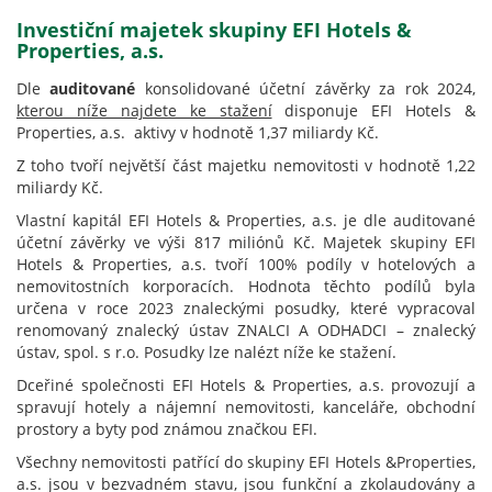
Investiční majetek skupiny EFI Hotels &
Properties, a.s.
Dle
auditované
konsolidované účetní závěrky za rok 2024,
kterou níže najdete ke stažení
disponuje EFI Hotels &
Properties, a.s. aktivy v hodnotě 1,37 miliardy Kč.
Z toho tvoří největší část majetku nemovitosti v hodnotě 1,22
miliardy Kč.
Vlastní kapitál EFI Hotels & Properties, a.s. je dle auditované
účetní závěrky ve výši 817 miliónů Kč. Majetek skupiny EFI
Hotels & Properties, a.s. tvoří 100% podíly v hotelových a
nemovitostních korporacích. Hodnota těchto podílů byla
určena v roce 2023 znaleckými posudky, které vypracoval
renomovaný znalecký ústav ZNALCI A ODHADCI – znalecký
ústav, spol. s r.o. Posudky lze nalézt níže ke stažení.
Dceřiné společnosti EFI Hotels & Properties, a.s. provozují a
spravují hotely a nájemní nemovitosti, kanceláře, obchodní
prostory a byty pod známou značkou EFI.
Všechny nemovitosti patřící do skupiny EFI Hotels &Properties,
a.s. jsou v bezvadném stavu, jsou funkční a zkolaudovány a